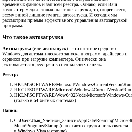
временных файлов и записей реестра. Однако, если Ваш
компьютер медлит только на этапе загрузки, то, скорее всего,
всему виной лишние пункты автозапуска. И сегодня мы
рассмотрим приёмы эффективного управления автозагрузкой
программ.
Что такое автозагрузка
Автозагрузка
(или
автозапуск
) – это штатное средство
Windows для автоматического запуска программ, драйверов и
сервисов при загрузке компьютера. Физически она
располагается в реестре и в специальных папках:
Реестр:
HKLM\SOFTWARE\Microsoft\Windows\CurrentVersion\Run
HKCU\SOFTWARE\Microsoft\Windows\CurrentVersion\Run
HKLM\SOFTWARE\Wow6432Node\Microsoft\Windows\Curre
(только в 64-битных системах)
Папки:
C:\Users\Имя_Учётной_Записи\AppData\Roaming\Microsoft
Menu\Programs\Startup (папка автозагрузки пользователя
в Windows Vista и старше)