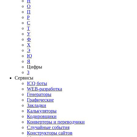
Н
О
П
Р
С
Т
У
Ф
Х
Э
Ю
Я
Цифры
3
Сервисы
ICQ боты
WEB-разработка
Генераторы
Графические
Закладки
Калькуляторы
Кодировщики
Конвертеры и переводчики
Случайные события
Конструкторы сайтов