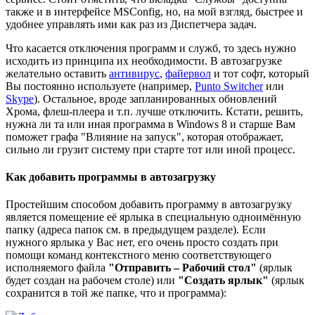
также и в интерфейсе MSConfig, но, на мой взгляд, быстрее и
удобнее управлять ими как раз из Диспетчера задач.
Что касается отключения программ и служб, то здесь нужно
исходить из принципа их необходимости. В автозагрузке
желательно оставить
антивирус
,
файервол
и тот софт, который
Вы постоянно используете (например,
Punto Switcher
или
Skype
). Остальное, вроде запланированных обновлений
Хрома, флеш-плеера и т.п. лучше отключить. Кстати, решить,
нужна ли та или иная программа в Windows 8 и старше Вам
поможет графа "Влияние на запуск", которая отображает,
сильно ли грузит систему при старте тот или иной процесс.
Как добавить программы в автозагрузку
Простейшим способом добавить программу в автозагрузку
является помещение её ярлыка в специальную одноимённую
папку (адреса папок см. в предыдущем разделе). Если
нужного ярлыка у Вас нет, его очень просто создать при
помощи команд контекстного меню соответствующего
исполняемого файла
"Отправить – Рабочий стол"
(ярлык
будет создан на рабочем столе) или
"Создать ярлык"
(ярлык
сохранится в той же папке, что и программа):