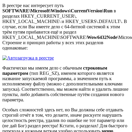
В реестре нас интересует путь
SOFTWARE\Microsoft\Windows\CurrentVersion\Run
в
разделах HKEY_CURRENT_USER\,
HKEY_LOCAL_MACHINE\ и HKEY_USERS\.DEFAULT\. В
случае, если Вы имеете дело с 64-битной системой к этим
трём путям прибавится ещё и раздел
HKEY_LOCAL_MACHINE\SOFTWARE\
Wow6432Node
\Micros
Строение и принцип работы у всех этих разделов
одинаковые:
Фактически мы имеем дело с обычным
строковым
параметром
(тип REG_SZ), именем которого является
название запускаемой программы, а значением путь к
исполняемому файлу (можно с дополнительными ключами
запуска). Соответственно, мы можем найти и удалить лишние
пункты, либо добавить собственные путём создания нового
параметра.
Особых сложностей здесь нет, но Вы должны себе отдавать
строгий отчёт в том, что делаете, иначе рискуете нарушить
целостность реестра, удалив по ошибке не тот параметр или
(не дай Бог) раздел реестра! Кстати, о разделах! Для быстрого
перехода к нужным веткам удобно использовать
меню