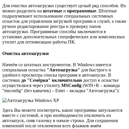
Для очистки автозагрузки существует целый ряд способов. Их
можно разделить на
штатные
и
программные
. Штатные
подразумевают использование специальных системных
оснасток для управления загрузкой программ и служб, а также
ручное редактирование реестра и проверку папок
автозагрузки. Программные способы заключаются в
установке дополнительных специфических или комплексных
утилит для оптимизации работы ПК.
Очистка автозагрузки
Начнём со штатных инструментов. В Windows имеется
специальная оснастка
"Автозагрузка"
для быстрого и
удобного просмотра списка программ в автозапуске. В
системах
до "Семёрки" включительно
доступ к оснастке
осуществлялся через утилиту
MSConfig
(WIN+R – команда
"msconfig" (без кавычек) – Enter – вкладка "Автозагрузка"):
Здесь Вы можете посмотреть, какие программы запускаются
вместе с системой, и при необходимости отключить их
автозапуск, сняв галочку в начале строки. Для сохранения
изменений после отключения всех флажков жмём