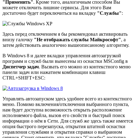
"Применить"
. Кроме того, аналогичным способом Вы
можете отключить лишние сервисы. Для этого Вам
достаточно будет переключиться на вкладку
"Службы"
:
Здесь перед отключением я бы рекомендовал активировать
внизу галочку
"Не отображать службы Майкрософт"
, а
затем действовать аналогично вышеописанному алгоритму.
В Windows 8 и далее вкладки управления автозагрузкой
программ и служб были вынесены из оснастки MSConfig в
Диспетчер задач
. Вызвать его можно из контекстного меню
панели задач или нажатием комбинации клавиш
CTRL+SHIFT+ESC:
Управлять автозапуском здесь удобнее всего из контекстного
меню. Помимо включения/отключения выбранного пункта,
нам будет доступна возможность открыть расположение
исполняемого файла, вызов его свойств и быстрый поиск
информации о нём в Сети. Для служб же здесь также имеется
опция быстрого перезапуска, открытия штатной оснастки
управления службами и открытия справки о выбранном
сервисе. Стоит отметить, что вкладка "Службы" доступна