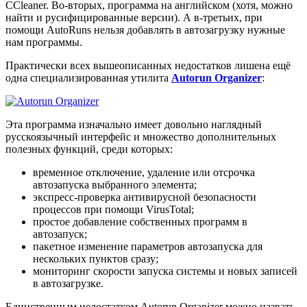
CCleaner. Во-вторых, программа на английском (хотя, можно
найти и русифицированные версии). А в-третьих, при
помощи AutoRuns нельзя добавлять в автозагрузку нужные
нам программы.
Практически всех вышеописанных недостатков лишена ещё
одна специализированная утилита
Autorun Organizer
:
Эта программа изначально имеет довольно наглядный
русскоязычный интерфейс и множество дополнительных
полезных функций, среди которых:
временное отключение, удаление или отсрочка
автозапуска выбранного элемента;
экспресс-проверка антивирусной безопасности
процессов при помощи VirusTotal;
простое добавление собственных программ в
автозапуск;
пакетное изменение параметров автозапуска для
нескольких пунктов сразу;
мониторинг скорости запуска системы и новых записей
в автозагрузке.
Единственным недостатком Autorun Organizer можно назвать