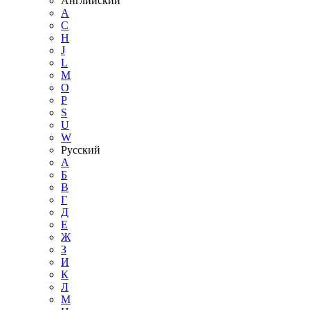
Английский
A
C
H
J
L
M
O
P
S
U
W
Русский
А
Б
В
Г
Д
Е
Ж
З
И
К
Л
М