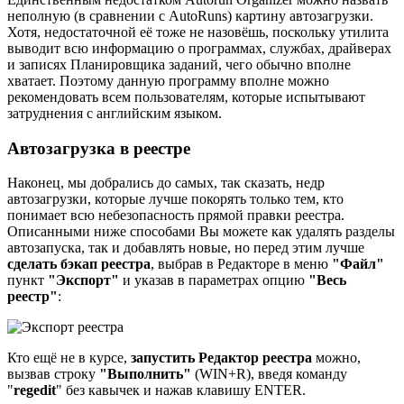
неполную (в сравнении с AutoRuns) картину автозагрузки.
Хотя, недостаточной её тоже не назовёшь, поскольку утилита
выводит всю информацию о программах, службах, драйверах
и записях Планировщика заданий, чего обычно вполне
хватает. Поэтому данную программу вполне можно
рекомендовать всем пользователям, которые испытывают
затруднения с английским языком.
Автозагрузка в реестре
Наконец, мы добрались до самых, так сказать, недр
автозагрузки, которые лучше покорять только тем, кто
понимает всю небезопасность прямой правки реестра.
Описанными ниже способами Вы можете как удалять разделы
автозапуска, так и добавлять новые, но перед этим лучше
сделать бэкап реестра
, выбрав в Редакторе в меню
"Файл"
пункт
"Экспорт"
и указав в параметрах опцию
"Весь
реестр"
:
Кто ещё не в курсе,
запустить Редактор реестра
можно,
вызвав строку
"Выполнить"
(WIN+R), введя команду
"
regedit
" без кавычек и нажав клавишу ENTER.