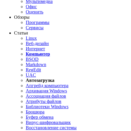
Мультимедиа
Офис
Оценить
Обзоры
Программы
Сервисы
Статьи
Linux
Веб-дизайн
Интернет
Компьютер
BSOD
Markdown
RegEdit
UAC
Автозагрузка
Апгрейд компьютера
Архивация Windows
Ассоциация файлов
Атрибуты файлов
Библиотеки Windows
Брошюра
Буфер обмена
Вирус-шифровальщик
Восстановление системы