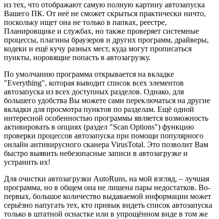
из тех, что отображают самую полную картину автозапуска
Вашего ПК. От неё не сможет скрыться практически ничто,
поскольку ищет она не только в папках, реестре,
Планировщике и службах, но также проверяет системные
процессы, плагины браузеров и других программ, драйверы,
кодеки и ещё кучу разных мест, куда могут прописаться
пункты, норовящие попасть в автозагрузку.
По умолчанию программа открывается на вкладке
"Everything", которая выводит список всех элементов
автозапуска из всех доступных разделов. Однако, для
большего удобства Вы можете сами переключаться на другие
вкладки для просмотра пунктов по разделам. Ещё одной
интересной особенностью программы является возможность
активировать в опциях (раздел "Scan Options") функцию
проверки процессов автозапуска при помощи популярного
онлайн антивирусного сканера VirusTotal. Это позволит Вам
быстро выявить небезопасные записи в автозагрузке и
устранить их!
Для очистки автозагрузки AutoRuns, на мой взгляд, – лучшая
программа, но в общем она не лишена пары недостатков. Во-
первых, большое количество выдаваемой информации может
серьёзно напугать тех, кто привык видеть список автозапуска
только в штатной оснастке или в упрощённом виде в том же