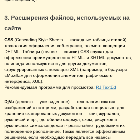
3. Расширения файлов, используемых на
сайте
CSS
(Cascading Style Sheets — каскадные таблицы стилей) —
технология оформления веб-страниц, элемент концепции
DHTML. Таблицы (точнее — списки) CSS служат для
оформления преимущественно HTML- и XHTML-документов,
но иногда используются и для других документов,
структурированных с помощью XML (например, в браузере
«Mozilla» для оформления элементов графического
интерфейса, XUL).
Рекомендуемая программа для просмотра:
RJ TextEd
DjVu
(дежавю — уже виденное) — технология сжатия
изображений с потерями, разработанная специально для
хранения сканированных документов — книг, журналов,
рукописей и пр., где обилие формул, схем, рисунков и
рукописных символов делает чрезвычайно трудоёмким их
полноценное распознание. Также является эффективным
решением, если необходимо передать все нюансы