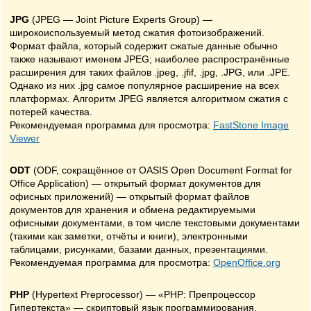
JPG
(JPEG — Joint Picture Experts Group) —
широкоиспользуемый метод сжатия фотоизображений.
Формат файла, который содержит сжатые данные обычно
также называют именем JPEG; наиболее распространённые
расширения для таких файлов .jpeg, .jfif, .jpg, .JPG, или .JPE.
Однако из них .jpg самое популярное расширение на всех
платформах. Алгоритм JPEG является алгоритмом сжатия с
потерей качества.
Рекомендуемая программа для просмотра:
FastStone Image
Viewer
ODT
(ODF, сокращённое от OASIS Open Document Format for
Office Application) — открытый формат документов для
офисных приложений) — открытый формат файлов
документов для хранения и обмена редактируемыми
офисными документами, в том числе текстовыми документами
(такими как заметки, отчёты и книги), электронными
таблицами, рисунками, базами данных, презентациями.
Рекомендуемая программа для просмотра:
OpenOffice.org
PHP
(Hypertext Preprocessor) — «PHP: Препроцессор
Гипертекста» — скриптовый язык программирования,