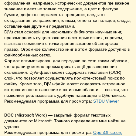
оформления, например, исторических документов где важное
значение имеет не только содержание, а цвет и фактура
бумаги; дефекты пергамента: трещинки, следы от
складывания; исправления, кляксы, отпечатки пальцев; следы,
оставленные другими предметами.
DjVu стал основой для нескольких библиотек научных книг,
правомерность существования некоторых из них, впрочем,
вызывает сомнения с точки зрения законов об авторских
правах. Огромное количество книг в этом формате доступно в
файлообменных сетях.
Формат оптимизирован для передачи по сети таким образом,
что страницу можно просматривать ещё до завершения
скачивания. DjVu-файл может содержать текстовый (OCR)
слой, что позволяет осуществлять полнотекстовый поиск по
файлу. Кроме того, DjVu-файл может содержать встроенное
интерактивное оглавление и активные области — ссылки, что
позволяет реализовывать удобную навигацию в DjVu-книгах.
Рекомендуемая программа для просмотра:
STDU Viewer
DOC
(Microsoft Word) — закрытый формат текстовых
документов от Microsoft. Точного определения мне найти не
удалось.
Рекомендуемая программа для просмотра:
OpenOffice.org