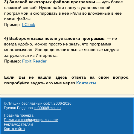
3) Заменой некоторых файлов программы
— чуть более
сложный способ. Нужно найти папку с установленной
программой и скопировать в неё и/или во вложенные в неё
папки файлы.
Пример:
LClock
4) Выбором языка после установки программы
— не
всегда удобно, можно просто не знать, что программа
многоязычная. Иногда дополнительные языковые модули
загружаются из Интернета.
Пример:
Foxit Reader
Если Вы не нашли здесь ответа на свой вопрос,
попробуйте задать его мне через
Контакты
.
©
Лучший бесплатный софт
,
2006-2026
.
Руслан Богданов,
ru3000@mail.ru
Правила проекта
Политика конфиденциальности
Рекламодателям
Карта сайта