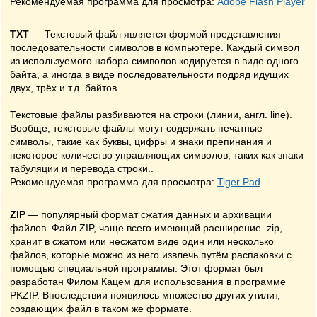
Рекомендуемая программа для просмотра:
Adobe Flash Player
TXT
— Текстовый файл является формой представления
последовательности символов в компьютере. Каждый символ
из используемого набора символов кодируется в виде одного
байта, а иногда в виде последовательности подряд идущих
двух, трёх и т.д. байтов.
Текстовые файлы разбиваются на строки (линии, англ. line).
Вообще, текстовые файлы могут содержать печатные
символы, такие как буквы, цифры и знаки препинания и
некоторое количество управляющих символов, таких как знаки
табуляции и перевода строки..
Рекомендуемая программа для просмотра:
Tiger Pad
ZIP
— популярный формат сжатия данных и архивации
файлов. Файл ZIP, чаще всего имеющий расширение .zip,
хранит в сжатом или несжатом виде один или несколько
файлов, которые можно из него извлечь путём распаковки с
помощью специальной программы. Этот формат был
разработан Филом Кацем для использования в программе
PKZIP. Впоследствии появилось множество других утилит,
создающих файл в таком же формате.