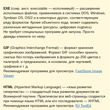
EXE
(сокр. англ. executable — исполнимый) — расширение
исполнимых файлов, применяемое в системах DOS, Windows,
Symbian OS, OS/2 и в некоторых других, соответствующее
ряду форматов. Кроме объектного кода, может содержать
различные метаданные (ресурсы, цифровая подпись).
Не требует специальных программ для запуска. Просто
дважды кликните по нему.
GIF
(Graphics Interchange Format) — формат хранения
графических изображений. Формат GIF способен хранить
сжатые без потерь изображения в формате до 256 цветов с
палитрой, и предназначен, в основном, для чертежей,
графиков и т. д.
Рекомендуемая программа для просмотра:
FastStone Image
Viewer
HTML
(Hypertext Markup Language) — «язык разметки
гипертекста» — стандартный язык разметки документов во
Всемирной паутине. Практически все веб-страницы создаются
при помощи языка HTML или его последователя — XHTML.
Рекомендуемая программа для просмотра:
RJ TextEd