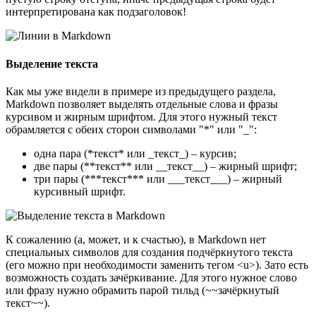
интерпретирована как подзаголовок!
Выделение текста
Как мы уже видели в примере из предыдущего раздела,
Markdown позволяет выделять отдельные слова и фразы
курсивом и жирным шрифтом. Для этого нужный текст
обрамляется с обеих сторон символами "*" или "_":
одна пара (*текст* или _текст_) – курсив;
две пары (**текст** или __текст__) – жирный шрифт;
три пары (***текст*** или ___текст___) – жирный
курсивный шрифт.
К сожалению (а, может, и к счастью), в Markdown нет
специальных символов для создания подчёркнутого текста
(его можно при необходимости заменить тегом <u>). Зато есть
возможность создать зачёркивание. Для этого нужное слово
или фразу нужно обрамить парой тильд (~~зачёркнутый
текст~~).