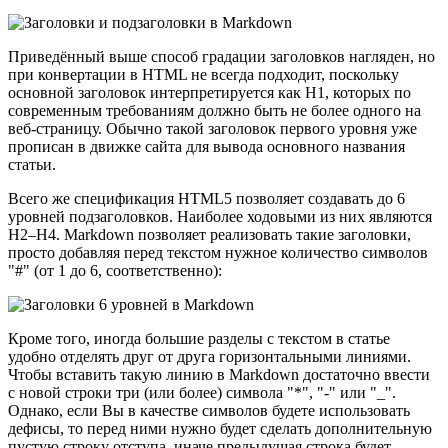
Приведённый выше способ градации заголовков нагляден, но
при конвертации в HTML не всегда подходит, поскольку
основной заголовок интерпретируется как H1, которых по
современным требованиям должно быть не более одного на
веб-страницу. Обычно такой заголовок первого уровня уже
прописан в движке сайта для вывода основного названия
статьи.
Всего же спецификация HTML5 позволяет создавать до 6
уровней подзаголовков. Наиболее ходовыми из них являются
H2–H4. Markdown позволяет реализовать такие заголовки,
просто добавляя перед текстом нужное количество символов
"#" (от 1 до 6, соответственно):
Кроме того, иногда большие разделы с текстом в статье
удобно отделять друг от друга горизонтальными линиями.
Чтобы вставить такую линию в Markdown достаточно ввести
с новой строки три (или более) символа "*", "-" или "_".
Однако, если Вы в качестве символов будете использовать
дефисы, то перед ними нужно будет сделать дополнительную
пустую строку отступа, иначе предыдущая строка будет