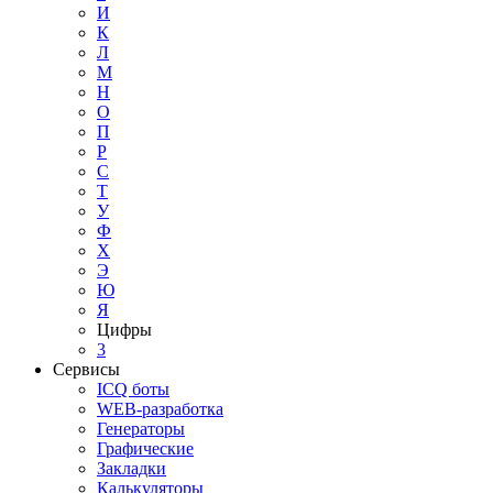
И
К
Л
М
Н
О
П
Р
С
Т
У
Ф
Х
Э
Ю
Я
Цифры
3
Сервисы
ICQ боты
WEB-разработка
Генераторы
Графические
Закладки
Калькуляторы