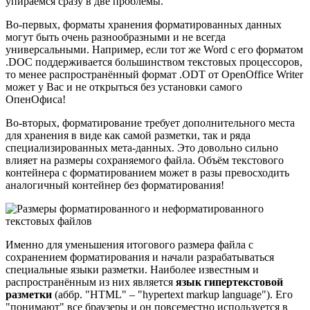
упираемся сразу в две проблемы.
Во-первых, форматы хранения форматированных данных
могут быть очень разнообразными и не всегда
универсальными. Например, если тот же Word с его форматом
.DOC поддерживается большинством текстовых процессоров,
то менее распространённый формат .ODT от OpenOffice Writer
может у Вас и не открыться без установки самого
ОпенОфиса!
Во-вторых, форматирование требует дополнительного места
для хранения в виде как самой разметки, так и ряда
специализированных мета-данных. Это довольно сильно
влияет на размеры сохраняемого файла. Объём текстового
контейнера с форматированием может в разы превосходить
аналогичный контейнер без форматирования!
Именно для уменьшения итогового размера файла с
сохранением форматирования и начали разрабатываться
специальные языки разметки. Наиболее известным и
распространённым из них является
язык гипертекстовой
разметки
(аббр. "HTML" – "hypertext markup language"). Его
"понимают" все браузеры и он повсеместно используется в