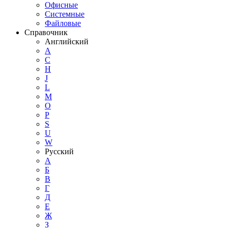
Офисные
Системные
Файловые
Справочник
Английский
A
C
H
J
L
M
O
P
S
U
W
Русский
А
Б
В
Г
Д
Е
Ж
З