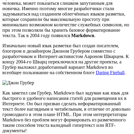
человека, может показаться слишком запутанным для
новичка. Именно поэтому многие разработчики стали
задумываться над созданием облегчённых языков разметки,
которые сохранили бы максимальную простоту при
минимально возможном количестве служебных символов, но
при этом позволяли бы хранить базовое форматирование
текста. Так в 2004 году появился
Markdown
.
Изначально новый язык разметки был создан писателем,
блогером и дизайнером Джоном Грубером совместно с
разработчиком и Интернет-активистом Аароном Шварцем. К
концу 2004-го Шварц переключился на другие проекты, а
Грубер выложил доработанный вариант Markdown во
всеобщее пользование на собственном блоге
Daring Fireball
.
Как заметил сам Грубер, Markdown был задуман как язык для
быстрого и удобного написания статей для размещения их в
Интернете. Он был призван сделать неформатированный
текст более наглядным и читабельным, в отличие от довольно
громоздкого в этом плане HTML. При этом интерпретаторы
Markdown без проблем могут формировать из размеченного
таким способом текста валидный гипертекст или RTF-
документы!