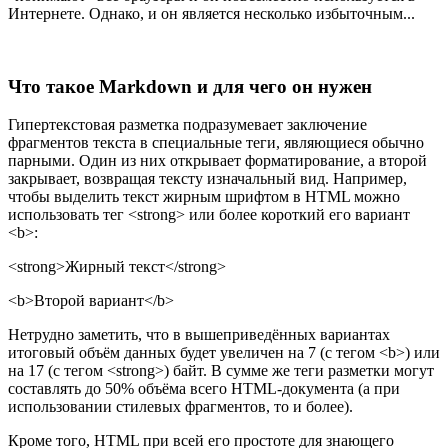
Интернете. Однако, и он является несколько избыточным...
Что такое Markdown и для чего он нужен
Гипертекстовая разметка подразумевает заключение
фрагментов текста в специальные теги, являющиеся обычно
парными. Один из них открывает форматирование, а второй
закрывает, возвращая тексту изначальный вид. Например,
чтобы выделить текст жирным шрифтом в HTML можно
использовать тег <strong> или более короткий его вариант
<b>:
<strong>Жирный текст</strong>
<b>Второй вариант</b>
Нетрудно заметить, что в вышеприведённых вариантах
итоговый объём данных будет увеличен на 7 (с тегом <b>) или
на 17 (с тегом <strong>) байт. В сумме же теги разметки могут
составлять до 50% объёма всего HTML-документа (а при
использовании стилевых фрагментов, то и более).
Кроме того, HTML при всей его простоте для знающего