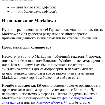
--- (или более трёх дефисов);
:-- (или более двух дефисов).
Использование Markdown
Ну а теперь – самое главное! Где же и как можно использовать
Markdown? Для удобства разделим всё многообразие
применения данного языка разметки по сферам назначения.
Программы для компьютера
Несмотря на то, что Markdown – обычный текстовый формат,
писать на нём в штатном Блокноте Windows – не самая лучшая
идея. Как минимум нам бы не помешала подсветка
синтаксиса хотя бы для самопроверки. Как максимум же,
думаю, неплохо было бы и вовсе заполучить визуальный
Markdown-редактор. Тем более, что всё это есть!
Начнём с
подсветки
. Её можно довольно легко организовать
практически в любом продвинутом аналоге Блокнота. Я,
например, использую Notepad++. Чтобы "подружить" его с
Markdown мне понадобилось скачать
файл с подсветкой
синтаксиса
и плагин
MarkdownViewer++
для быстрого