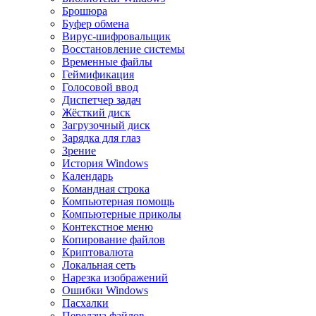
Брошюра
Буфер обмена
Вирус-шифровальщик
Восстановление системы
Временные файлы
Геймификация
Голосовой ввод
Диспетчер задач
Жёсткий диск
Загрузочный диск
Зарядка для глаз
Зрение
История Windows
Календарь
Командная строка
Компьютерная помощь
Компьютерные приколы
Контекстное меню
Копирование файлов
Криптовалюта
Локальная сеть
Нарезка изображений
Ошибки Windows
Пасхалки
Передача файлов