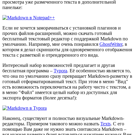
просмотра уже размеченного текста в дополнительной
панельке:
Если не хочется заморачиваться с установкой плагинов и
прочих файлов-расширений, можно скачать готовый
бесплатный текстовый редактор с поддержкой Markdown по
умолчанию. Например, мне очень понравился
GhostWriter
, в
котором я делал скриншоты для одновременного отображения
текста с разметкой и отрендеренного его вида.
Интересный набор возможностей предлагает и другая
бесплатная программа –
Typora
. Её особенностью является то,
что она по умолчанию сразу превращает Markdown-разметку в
готовый отформатированный текст. При этом в меню "Вид"
есть возможность переключиться на работу чисто с текстом, а
в меню "Файл" имеется целый набор из доступных для
экспорта форматов (более десятка!):
Наконец, существуют и полностью визуальные Markdown-
редакторы. Примером такового можно назвать
Texts
. С его
помощью Вам даже не нужно знать синтаксиса Markdown –
вся нужная разметка будет вставляться нажатием нужных Вам