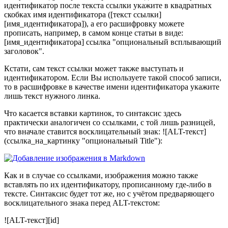
идентификатор после текста ссылки укажите в квадратных
скобках имя идентификатора ([текст ссылки]
[имя_идентификатора]), а его расшифровку можете
прописать, например, в самом конце статьи в виде:
[имя_идентификатора] ссылка "опциональный всплывающий
заголовок".
Кстати, сам текст ссылки может также выступать и
идентификатором. Если Вы используете такой способ записи,
то в расшифровке в качестве имени идентификатора укажите
лишь текст нужного линка.
Что касается вставки картинок, то синтаксис здесь
практически аналогичен со ссылками, с той лишь разницей,
что вначале ставится восклицательный знак: ![ALT-текст]
(ссылка_на_картинку "опциональный Title"):
Как и в случае со ссылками, изображения можно также
вставлять по их идентификатору, прописанному где-либо в
тексте. Синтаксис будет тот же, но с учётом предваряющего
восклицательного знака перед ALT-текстом:
![ALT-текст][id]