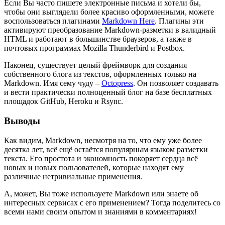
Если Вы часто пишете электронные письма и хотели бы,
чтобы они выглядели более красиво оформленными, можете
воспользоваться плагинами
Markdown Here
. Плагины эти
активируют преобразование Markdown-разметки в валидный
HTML и работают в большинстве браузеров, а также в
почтовых программах Mozilla Thunderbird и Postbox.
Наконец, существует целый фреймворк для создания
собственного блога из текстов, оформленных только на
Markdown. Имя сему чуду –
Octopress
. Он позволяет создавать
и вести практически полноценный блог на базе бесплатных
площадок GitHub, Heroku и Rsync.
Выводы
Как видим, Markdown, несмотря на то, что ему уже более
десятка лет, всё ещё остаётся популярным языком разметки
текста. Его простота и экономность покоряет сердца всё
новых и новых пользователей, которые находят ему
различные нетривиальные применения.
А, может, Вы тоже используете Markdown или знаете об
интересных сервисах с его применением? Тогда поделитесь со
всеми нами своим опытом и знаниями в комментариях!