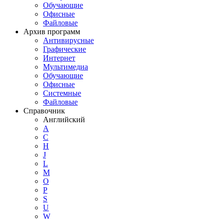
Обучающие
Офисные
Файловые
Архив программ
Антивирусные
Графические
Интернет
Мультимедиа
Обучающие
Офисные
Системные
Файловые
Справочник
Английский
A
C
H
J
L
M
O
P
S
U
W