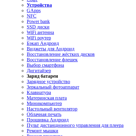
Устройства
GApps
NFC
Power bank
SSD диски
WiFi антенна
WiFi роутер
Бэкап Андроид
Виджеты для Андроид
Восстановление жёстких дисков
Восстановление флешек
Выбор смартфона
Дигитайзер
Заряд батареи
Зарядное устройство
Зеркальный фотоаппарат
Клавиатура
Материнская плата
Миникомпьютер
Настольный вентилятор
Облачная печать
Прошивка Андроид
Пульт дистанционного управления для плеера
Ремонт мышки