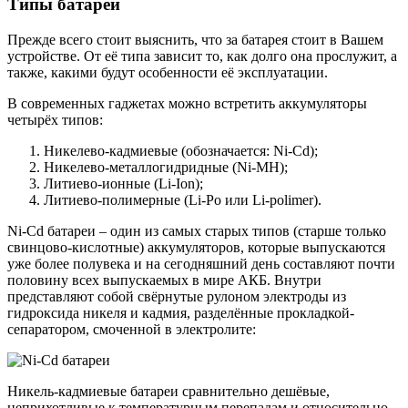
Типы батарей
Прежде всего стоит выяснить, что за батарея стоит в Вашем
устройстве. От её типа зависит то, как долго она прослужит, а
также, какими будут особенности её эксплуатации.
В современных гаджетах можно встретить аккумуляторы
четырёх типов:
Никелево-кадмиевые (обозначается: Ni-Cd);
Никелево-металлогидридные (Ni-MH);
Литиево-ионные (Li-Ion);
Литиево-полимерные (Li-Po или Li-polimer).
Ni-Cd батареи – один из самых старых типов (старше только
свинцово-кислотные) аккумуляторов, которые выпускаются
уже более полувека и на сегодняшний день составляют почти
половину всех выпускаемых в мире АКБ. Внутри
представляют собой свёрнутые рулоном электроды из
гидроксида никеля и кадмия, разделённые прокладкой-
сепаратором, смоченной в электролите:
Никель-кадмиевые батареи сравнительно дешёвые,
неприхотливые к температурным перепадам и относительно