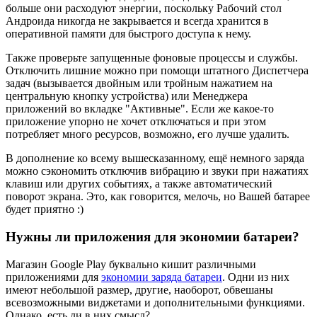
больше они расходуют энергии, поскольку Рабочий стол
Андроида никогда не закрывается и всегда хранится в
оперативной памяти для быстрого доступа к нему.
Также проверьте запущенные фоновые процессы и службы.
Отключить лишние можно при помощи штатного Диспетчера
задач (вызывается двойным или тройным нажатием на
центральную кнопку устройства) или Менеджера
приложений во вкладке "Активные". Если же какое-то
приложение упорно не хочет отключаться и при этом
потребляет много ресурсов, возможно, его лучше удалить.
В дополнение ко всему вышесказанному, ещё немного заряда
можно сэкономить отключив вибрацию и звуки при нажатиях
клавиш или других событиях, а также автоматический
поворот экрана. Это, как говорится, мелочь, но Вашей батарее
будет приятно :)
Нужны ли приложения для экономии батареи?
Магазин Google Play буквально кишит различными
приложениями для
экономии заряда батареи
. Одни из них
имеют небольшой размер, другие, наоборот, обвешаны
всевозможными виджетами и дополнительными функциями.
Однако, есть ли в них смысл?