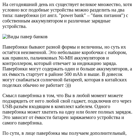
На сегодняшний день их существует великое множество, хотя
условно все подобные устройства можно разделить на два
типа: павербэнки (от англ. "power bank" – "банк питания") с
собственным аккумулятором и различные зарядные
устройства.
Павербэнки бывают разной формы и величины, но суть их
остаётся неизменной. Это небольшие коробочки с набором,
как правило, пальчиковых Ni-MH аккумуляторов и
контроллером, который отвечает за индикацию заряда.
Павербэнки могут содержать один и больше аккумуляторов, а
их ёмкость стартует в районе 500 mAh и выше. В довесок
могут снабжаться солнечной батареей, которая в китайских
поделках обычно не работает :)))
Смысл павербэнка в том, что Вы в любой момент можете
подзарядить от него любой свой гаджет, подключив его через
USB-разъём входящим в комплект кабелем. Одного
павербэнка может хватить на одну или более полных зарядок.
Это зависит от ёмкости батареи заряжаемого устройства и
самого павербэнка.
По сути, в лице павербэнка мы получаем дополнительный,