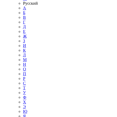
Русский
А
Б
В
Г
Д
Е
Ж
З
И
К
Л
М
Н
О
П
Р
С
Т
У
Ф
Х
Э
Ю
Я