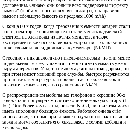
долговечны. Однако, они больше всех подвержены "эффекту
памяти" (о нём мы поговорим чуть ниже) и, как правило,
имеют небольшую ёмкость (в пределах 1000 mAh).
С конца 80-х годов, когда требования к ёмкости батарей стали
расти, некоторые производители стали менять кадмиевый
электрод на электроды из других металлов, а также
экспериментировать с составом электролита. Так появились
никелево-металлогидридные аккумуляторы (Ni-MH).
Строение у них аналогично никель-кадмиевым, но они менее
подвержены "эффекту памяти" и могут иметь ёмкость уже в
пару ампер-часов. Увы, такие аккумуляторы стоят дороже, но
при этом имеют меньший срок службы, быстрее разряжаются
при низких температурах и вообще имеют более высокий
показатель саморазряда по сравнению с Ni-Cd.
С распространением мобильных телефонов в середине 90-х
годов стали популярными литиево-ионные аккумуляторы (Li-
Ion). Они более компактны, нежели Ni-Cd, но при этом могут
иметь вполовину большую ёмкость. Работают они за счёт
ионов лития, которые при зарядке получают положительный
заряд и могут сохранять его, связываясь с солями кобальта и
кислородом: