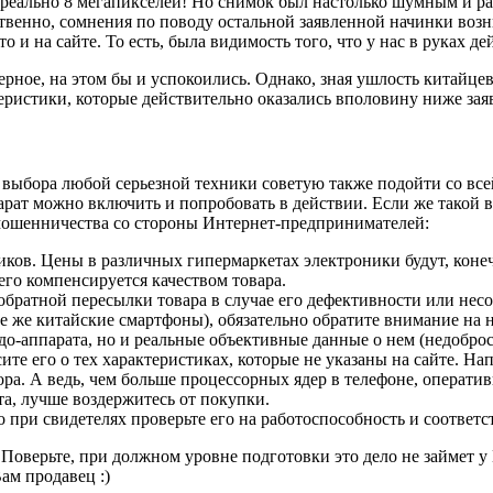
еально 8 мегапикселей! Но снимок был настолько шумным и раз
ественно, сомнения по поводу остальной заявленной начинки воз
что и на сайте. То есть, была видимость того, что у нас в рука
верное, на этом бы и успокоились. Однако, зная ушлость китайц
еристики, которые действительно оказались вполовину ниже зая
у выбора любой серьезной техники советую также подойти со вс
арат можно включить и попробовать в действии. Если же такой в
 мошенничества со стороны Интернет-предпринимателей:
ов. Цены в различных гипермаркетах электроники будут, конеч
его компенсируется качеством товара.
братной пересылки товара в случае его дефективности или нес
те же китайские смартфоны), обязательно обратите внимание на
до-аппарата, но и реальные объективные данные о нем (недобро
те его о тех характеристиках, которые не указаны на сайте. Нап
ора. А ведь, чем больше процессорных ядер в телефоне, оператив
та, лучше воздержитесь от покупки.
о при свидетелях проверьте его на работоспособность и соответ
. Поверьте, при должном уровне подготовки это дело не займет у
ам продавец :)