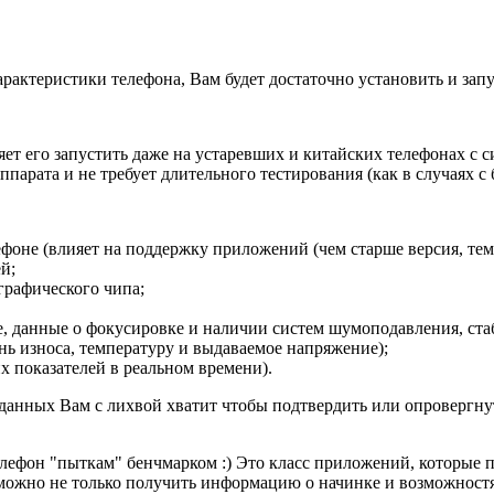
рактеристики телефона, Вам будет достаточно установить и зап
яет его запустить даже на устаревших и китайских телефонах с
парата и не требует длительного тестирования (как в случаях с
оне (влияет на поддержку приложений (чем старше версия, тем
й;
 графического чипа;
, данные о фокусировке и наличии систем шумоподавления, стаби
нь износа, температуру и выдаваемое напряжение);
х показателей в реальном времени).
ых данных Вам с лихвой хватит чтобы подтвердить или опроверг
лефон "пыткам" бенчмарком :) Это класс приложений, которые п
ожно не только получить информацию о начинке и возможностях