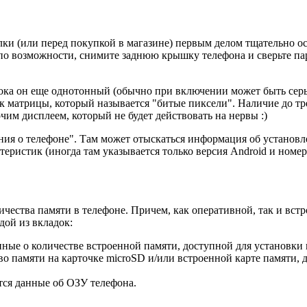
лки (или перед покупкой в магазине) первым делом тщательно о
 по возможности, снимите заднюю крышку телефона и сверьте па
пока он еще однотонный (обычно при включении может быть сер
к матрицы, который называется "битые пиксели". Наличие до тр
чим дисплеем, который не будет действовать на нервы :)
ия о телефоне". Там может отыскаться информация об установле
еристик (иногда там указывается только версия Android и номер 
ества памяти в телефоне. Причем, как оперативной, так и встро
дой из вкладок:
анные о количестве встроенной памяти, доступной для установки
во памяти на карточке microSD и/или встроенной карте памяти,
ся данные об ОЗУ телефона.