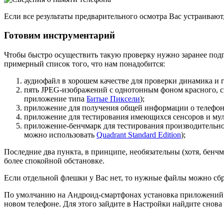
Если все результаты предварительного осмотра Вас устраивают
Готовим инструментарий
Чтобы быстро осуществить такую проверку нужно заранее подг
примерный список того, что нам понадобится:
аудиофайл в хорошем качестве для проверки динамика и 
пять JPEG-изображений с однотонным фоном красного, си
приложение типа
Битые Пиксели
);
приложение для получения общей информации о телефон
приложение для тестирования имеющихся сенсоров и мул
приложение-бенчмарк для тестирования производительно
можно использовать
Quadrant Standard Edition
);
Последние два пункта, в принципе, необязательны (хотя, бенч
более спокойной обстановке.
Если отдельной флешки у Вас нет, то нужные файлы можно сброси
По умолчанию на Андроид-смартфонах установка приложений ра
новом телефоне. Для этого зайдите в Настройки найдите снов