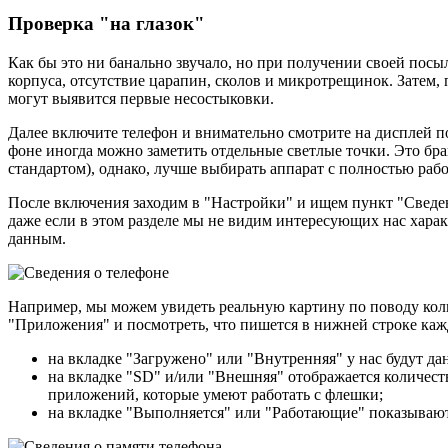
Проверка "на глазок"
Как бы это ни банально звучало, но при получении своей посы
корпуса, отсутствие царапин, сколов и микротрещинок. Затем,
могут выявится первые несостыковки.
Далее включите телефон и внимательно смотрите на дисплей 
фоне иногда можно заметить отдельные светлые точки. Это бра
стандартом), однако, лучше выбирать аппарат с полностью рабо
После включения заходим в "Настройки" и ищем пункт "Сведен
даже если в этом разделе мы не видим интересующих нас характ
данным.
Например, мы можем увидеть реальную картину по поводу колич
"Приложения" и посмотреть, что пишется в нижней строке каж
на вкладке "Загружено" или "Внутренняя" у нас будут д
на вкладке "SD" и/или "Внешняя" отображается количест
приложений, которые умеют работать с флешки;
на вкладке "Выполняется" или "Работающие" показывают