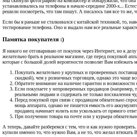
Мы скинули фотографию на компьютер и обнаружили, что она р
устанавливались на телефоны в начале-середине 2000-х... Ест
решили посмотреть, что там пишут. А писалось там все то же, 
Если бы я раньше не сталкивался с китайской техникой, то, на
тестирование телефона. Оно и выдало нам все реальные характ
Памятка покупателя :)
Я никого не отговариваю от покупок через Интернет, но к дел
желательно брать в реальном магазине, где перед покупкой апп
которые с большой долей вероятности позволят Вам избежать
Покупать желательно у крупных и проверенных поставщик
скидкой), чем у розничных торговцев, однако это чаще вс
Обратите внимание на наличие гарантии и возможности о
Если покупаете у непроверенных продавцов (например, 
реальными людьми и содержать не только восхваления чу
Перед покупкой при связи с продавцом обязательно спроси
мощь аппарата, однако не пишется емкость его аккумулят
продавец начинает юлить или ускользать от прямого отве
При получении товара на почте или у курьера обязательн
А теперь, давайте разберемся с тем, что и как нужно проверять
купили именно то, что нужно Вам, а не то, что желал втюхать В