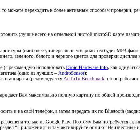
, то можете переходить к более активным способам проверки, ре
отовить (лучше всего на отдельной чистой microSD карте памя
гарнитуры (наиболее универсальным вариантом будет MP3-файл с
него, зеленого, белого и черного цветов для проверки дисплея 
е (я рекомендую использовать
Droid Hardware Info
, как одну из 
ьтитача (одно из лучших –
AndroSensor
);
сти аппарата (рекомендуется
AnTuTu Benchmark
, но он работает
марк даст Вам максимально полную картину по общей производит
ть и на свой телефон, а затем передать их по Bluetooth (заодно
зрешена только из Google Play. Поэтому Вам потребуется акти
а раздел "Приложения" и там активируйте опцию "Неизвестные и