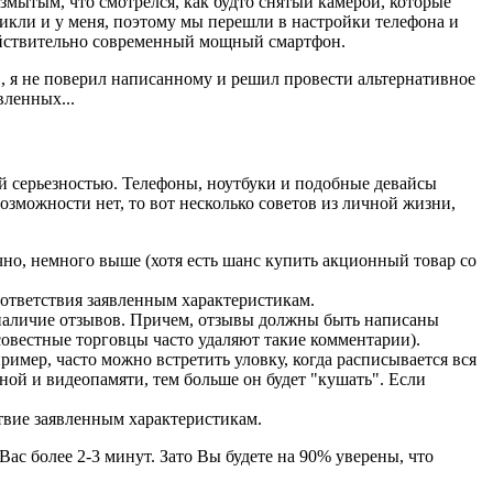
мытым, что смотрелся, как будто снятый камерой, которые
никли и у меня, поэтому мы перешли в настройки телефона и
х действительно современный мощный смартфон.
ев, я не поверил написанному и решил провести альтернативное
вленных...
ей серьезностью. Телефоны, ноутбуки и подобные девайсы
озможности нет, то вот несколько советов из личной жизни,
но, немного выше (хотя есть шанс купить акционный товар со
оответствия заявленным характеристикам.
 наличие отзывов. Причем, отзывы должны быть написаны
совестные торговцы часто удаляют такие комментарии).
ример, часто можно встретить уловку, когда расписывается вся
ной и видеопамяти, тем больше он будет "кушать". Если
ствие заявленным характеристикам.
 Вас более 2-3 минут. Зато Вы будете на 90% уверены, что