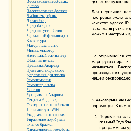
Восстановление жёстких
для этого нужно по
дисков
Восстановление флешек
Для первичной нас
Выбор смартфона
настройки желател
Дигитайзер
качестве адреса IP
Заряд батареи
всех маршрутизатор
Зарядное устройство
можно в инструкции,
Зеркальный фотоаппарат
Клавиатура
Материнская плата
Миникомпьютер
Настольный вентилятор
На открывшейся ст
Облачная печать
маршрутизатора и
Прошивка Андроид
называться "Беспр
Пульт дистанционного
производителя устр
управления для плеера
нашей беспроводной
Ремонт мышки
Ремонт принтера
Рингтон
Рут права на Андроид
Секреты Андроид
К некоторым нюанс
Стандарты сотовой связи
параметры. К ним о
Точка доступа WiFi
Уведомление о звонках
Переключатель 
Управление ноутбуком
главный "тумбле
Фитнес-браслет
программном ур
Характеристики телефона