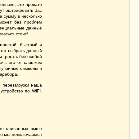
однако, это чревато
гут оштрафовать Вас
а сумму в несколько
 может без проблем
денциальные данные
ваться стоит!
простой, быстрый и
 это выбрать данный
 трогать без особой
речь его от слишком
случайные символы и
перебора.
е перезагрузки наша
устройство по WiFi.
ме описанных выше
что мы подключаемся