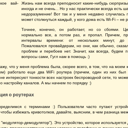
Жизнь нам всегда преподносит какие-нибудь сюрпризы
иногда и не очень... Но у нас практически всегда есть 
недоразумение! Вот так и у меня недавно случилась 
может столкнуться каждый, у кого дома есть Wi-Fi – не р
Точнее, конечно, он работает, но со сбоями. Це
нормально все, а потом раз, и пропал. Причем, п
интервалы времени: от нескольких минут, до н
Пожаловался провайдерам, но они, как обычно, сказал
проблем и перебоев нет. Значит, как всегда, будем 
вопросы сами, Гугл нам в помощь :)
ажу, что у меня проблема была, скорее всего, в том, что на моем 
ом) работало еще два WiFi роутера (причем, один из них был 
 не интересуют тонкости всех настроек беспроводной сети, то мож
о настройку каналов. А мы начнем по порядку :)
ия о роутерах
ределимся с терминами :) Пользователи часто путают устрой
 чтобы избежать кривотолков, давайте, выясним, в чем разница ме
т "модулятор-демодулятор"). Это устройство, которое используется