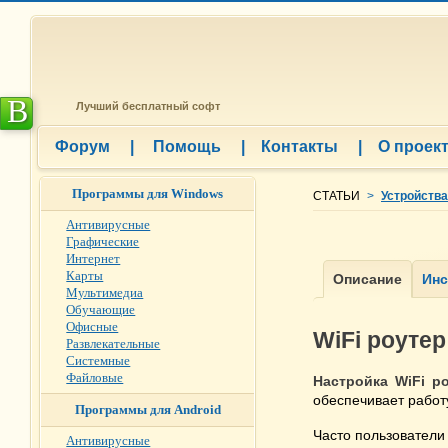
B
Лучший бесплатный софт
Форум
|
Помощь
|
Контакты
|
О проек
Программы для Windows
СТАТЬИ
>
Устройства
Антивирусные
Графические
Интернет
Карты
Мультимедиа
Обучающие
Офисные
WiFi роутер
Развлекательные
Системные
Файловые
Настройка WiFi р
обеспечивает работ
Программы для Android
Часто пользователи 
Антивирусные