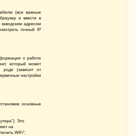
кабелю (все важные
браузер и ввести в
м заводским адресом
осмотреть точный IP
нформация о работе
кт, который может
м роде (зависит от
первичные настройки
установим основные
утера"). Это
ляет на
ючить WiFi",