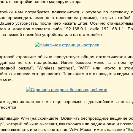
пасть в настройки нашего маршрутизатора.
тройки нам потребуется подключиться к роутеру по сетевому 
ьно производить именно в проводном режиме), открыть любой 
 Вашего устройства, после чего нажать Enter. Обычно стандартны
ов и модемов является либо 192.168.0.1, либо 192.168.1.1. П
 на нижней наклейке устройства или на его коробке.
артовой страничке обычно присутствует общая статистическая и
 данные по его настройкам. Ищем боковое меню, а в нем пун
оводной режим", "Wireless settings", "WiFi" или что-то в это
ойства и версии его прошивки). Переходим в этот раздел и видим 
 сети:
ам здешних настроек мы еще вернемся в дальнейшем, а пока 
тносятся:
активации WiFi (на скриншоте "Включить беспроводное вещание ро
р", который обычно выглядит, как галочка или радиокнопка и позво
овне включить или выключить наш WiFi. Может иметь названия "Вкл