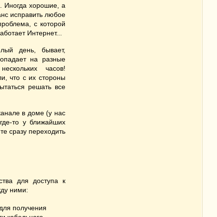
. Иногда хорошие, а
шанс исправить любое
проблема, с которой
аботает Интернет...
лый день, бывает,
ропадает на разные
ескольких часов!
и, что с их стороны
пытаться решать все
канале в доме (у нас
где-то у ближайших
ете сразу переходить
ства для доступа к
жду ними:
 для получения