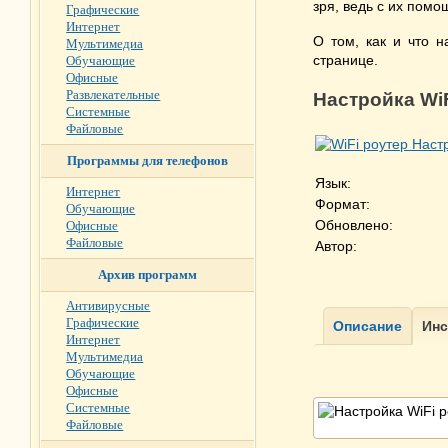
зря, ведь с их помо
Графические
Интернет
О том, как и что 
Мультимедиа
странице.
Обучающие
Офисные
Развлекательные
Настройка Wi
Системные
Файловые
Программы для телефонов
Язык:
Интернет
Формат:
Обучающие
Обновлено:
Офисные
Файловые
Автор:
Архив программ
Антивирусные
Графические
Интернет
Мультимедиа
Обучающие
Офисные
Системные
Файловые