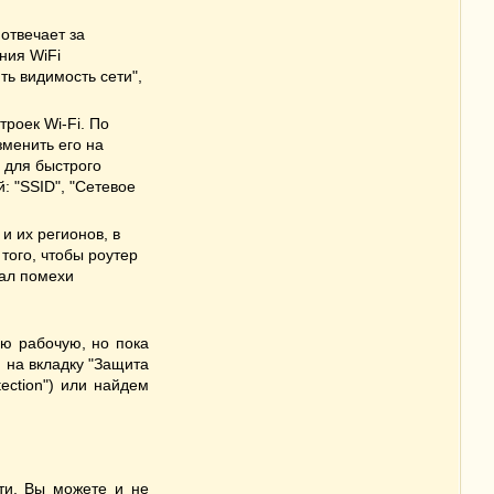
отвечает за
ния WiFi
ть видимость сети",
троек Wi-Fi. По
зменить его на
 для быстрого
: "SSID", "Сетевое
и их регионов, в
того, чтобы роутер
вал помехи
ю рабочую, но пока
 на вкладку "Защита
tection") или найдем
ти. Вы можете и не