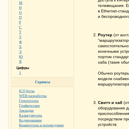
доступа к Инте
М
телевещания. Ег
Н
в Ethernet-стан
О
и беспроводног
П
Р
С
Т
Роутер
(от англ
У
"маршрутизаторо
Ф
самостоятельно 
Х
конечными устр
Э
Ю
портом стандарт
Я
хаба (такие обы
Цифры
3
Обычно роутеры
модели снабжен
Сервисы
маршрутизатора
ICQ боты
WEB-разработка
Генераторы
Свитч и хаб
(от
Графические
оборудования д
Закладки
приспособления
Калькуляторы
посредством про
Кодировщики
устройств.
Конвертеры и переводчики