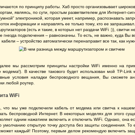
личаются по принципу работы. Хаб просто организовывает широко
ортам, являясь, по сути, простым разветвителем для Интернет-сиг
умной" электроникой, которая умеет, например, распознавать зап
оток информации и направлять ее только тому, кто ее запрашивал.
утизаторов (есть и такие, в которых нет раздачи WiFi :)), свитчи 
е гнезда подключения – равнозначны. То есть, не важно, куда Вы 
абели – устройство автоматически перенаправит все так, как нуж
 далее мы рассмотрим принципы настройки WiFi именно на при
 модема!). В качестве такового будет использован мой TP-Lin
овные условия наладки беспроводного вещания, Вы сможете а
ски любой роутер.
ита WiFi
ь, что мы уже подключили кабель от модема или свитча к наше
вать беспроводной Интернет. В некоторых моделях для этого сущ
воляет одним нажатием включить и отключить WiFi. Однако, она ест
 по умолчанию открытую точку доступа без защиты соединения. То е
может каждый! Поэтому, первым делом рекомендую включить защ