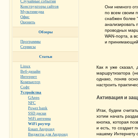
Случайные события
Конструкторы сайтов
Они немного от
Мультимедиа
по всем своим п
Офис
снабжен более "
Оценить
анализировать п
проводных маршр
Обзоры
WAN-порта, а вс
Программы
и принимающий к
Сервисы
Статьи
Linux
Как я уже сказал,
Веб-дизайн
маршрутизатора (не
Интернет
однако, поняв осн
Компьютер
настроить практиче
Софт
Устройства
Активация и защ
GApps
NFC
Power bank
Итак, будем считат
SSD диски
хотим начать разда
WiFi антенна
кнопка, которая поз
WiFi роутер
и есть, то создает
Бэкап Андроид
нашему Интернету с
Виджеты для Андроид