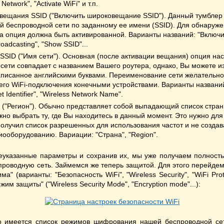
Network", "Activate WiFi" и т.п.
вещания SSID ("Включить широковещание SSID"). Данный тумблер 
й беспроводной сети по заданному ее имени (SSID). Для обнаруже
а опция должна быть активированной. Варианты названий: "Включи
roadcasting", "Show SSID"...
SSID ("Имя сети"). Основная (после активации вещания) опция нас
сети совпадает с названием Вашего роутера, однако, Вы можете и
аписанное английскими буквами. Переименование сети желательно
его WiFi-подключения конечными устройствами. Варианты названий
t Identifier", "Wireless Network Name".
("Регион"). Обычно представляет собой выпадающий список стран 
но выбрать ту, где Вы находитесь в данный момент. Это нужно для 
получил список разрешенных для использования частот и не созда
ооборудованию. Вариации: "Страна", "Region".
еуказанные параметры и сохранив их, мы уже получаем полность
оводную сеть. Займемся же теперь защитой. Для этого перейдем
а" (варианты: "Безопасность WiFi", "Wireless Security", "WiFi Pro
им защиты" ("Wireless Security Mode", "Encryption mode"...):
о имеется список режимов шифрования нашей беспроводной се