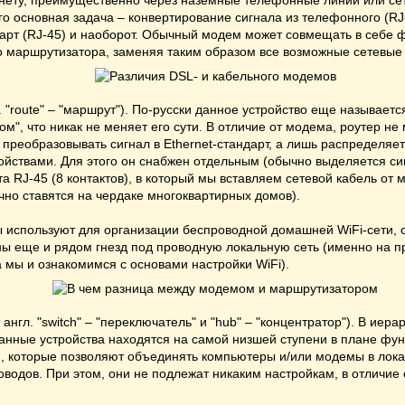
рнету, преимущественно через наземные телефонные линии или се
о основная задача – конвертирование сигнала из телефонного (RJ
дарт (RJ-45) и наоборот. Обычный модем может совмещать в себе 
о маршрутизатора, заменяя таким образом все возможные сетевые 
. "route" – "маршрут"). По-русски данное устройство еще называетс
м", что никак не меняет его сути. В отличие от модема, роутер не
преобразовывать сигнал в Ethernet-стандарт, а лишь распределяет
ойствами. Для этого он снабжен отдельным (обычно выделяется с
а RJ-45 (8 контактов), в который мы вставляем сетевой кабель от
чно ставятся на чердаке многоквартирных домов).
 используют для организации беспроводной домашней WiFi-сети, 
ы еще и рядом гнезд под проводную локальную сеть (именно на п
 мы и ознакомимся с основами настройки WiFi).
 англ. "switch" – "переключатель" и "hub" – "концентратор"). В иера
анные устройства находятся на самой низшей ступени в плане фун
, которые позволяют объединять компьютеры и/или модемы в лока
водов. При этом, они не подлежат никаким настройкам, в отличие 