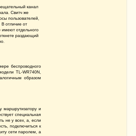
вещательный канал
нала. Свитч же
росы пользователей,
 В отличие от
не имеют отдельного
воткнете раздающий
но.
мере беспроводного
k модели TL-WR740N,
налогичным образом
му маршрутизатору и
ествует специальная
ь не у всех, а, если
сть, подключиться к
иту сети паролем, а