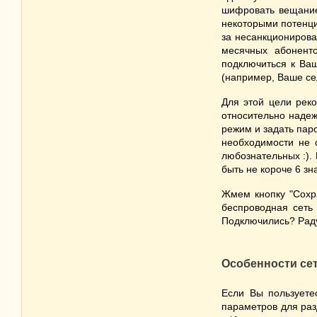
шифровать вещание 
некоторыми потенци
за несанкционирова
месячных абонентс
подключиться к Ва
(например, Ваше сел
Для этой цели рек
относительно надеж
режим и задать пар
необходимости не с
любознательных :).
быть не короче 6 зн
Жмем кнопку "Сохра
беспроводная сеть 
Подключились? Радуе
Особенности се
Если Вы пользует
параметров для раз