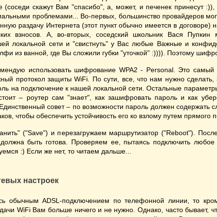
(соседи скажут Вам "спасибо", а, может, и печенек принесут :)), 
альными проблемами... Во-первых, большинство провайдеров мо
нную раздачу Интернета (этот пункт обычно имеется в договоре) н
ких взносов. А, во-вторых, соседский школьник Вася Пупкин
шей локальной сети и "свистнуть" у Вас любые Важные и конфи
фи из ванной, где Вы сложили губки "уточкой" :)))). Поэтому шифро
омендую использовать шифрование WPA2 - Personal. Это самый 
ный протокол защиты WiFi. По сути, все, что нам нужно сделать,
оль на подключение к нашей локальной сети. Остальные параметры
тоит – роутер сам "знает", как зашифровать пароль и как убе
 Единственный совет – по возможности пароль должен содержать 
аков, чтобы обеспечить устойчивость его ко взлому путем прямого 
нить" ("Save") и перезагружаем маршрутизатор ("Reboot"). Посл
должна быть готова. Проверяем ее, пытаясь подключить любое 
мся :) Если же нет, то читаем дальше...
тевых настроек
есь обычным ADSL-подключением по телефонной линии, то кро
дачи WiFi Вам больше ничего и не нужно. Однако, часто бывает, 