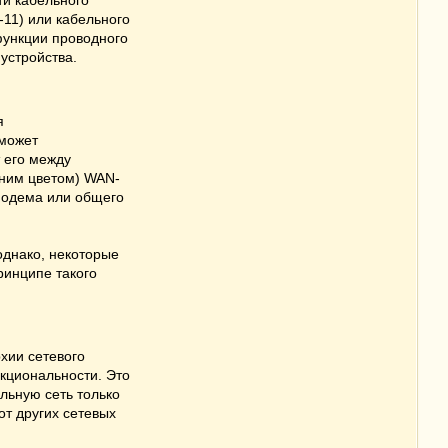
ти кабельного
-11) или кабельного
функции проводного
устройства.
я
 может
 его между
иним цветом) WAN-
 модема или общего
однако, некоторые
ринципе такого
рхии сетевого
кциональности. Это
льную сеть только
от других сетевых