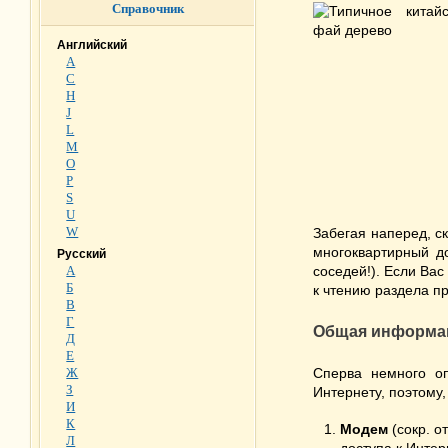
Справочник
Английский
A
C
H
J
L
M
O
P
S
U
W
Забегая наперед, ск
многоквартирный д
Русский
А
соседей!). Если Вас
Б
к чтению раздела пр
В
Г
Общая информац
Д
Е
Ж
Сперва немного оп
З
Интернету, поэтому,
И
К
Модем
(сокр. о
Л