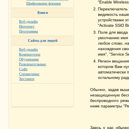
"Enable Wireless 
Шифрование флешки
Переключатель 
Книги
видимость наше
устройствами эт
Веб-дизайн
"Activate SSID B
Интернет
Программы
Поле для ввода 
умолчанию имя 
Сайты для людей
любое слово, н
нахождения сво
Веб-дизайн
имя", "Service Se
Компьютеры
Обучающие
Регион вещания 
Развлекательные
котором Вам нуж
Софт
автоматически 
Справочные
остальному ради
Хостинги
Обычно, задав выш
незащищенную беспр
беспроводного режим
ниже параметры "Реж
Здесь у нас обычн