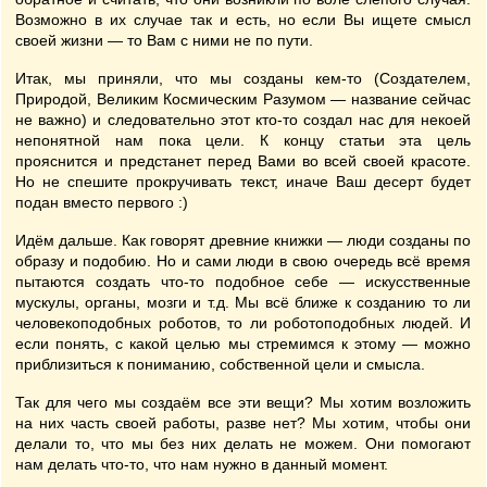
Возможно в их случае так и есть, но если Вы ищете смысл
своей жизни — то Вам с ними не по пути.
Итак, мы приняли, что мы созданы кем-то (Создателем,
Природой, Великим Космическим Разумом — название сейчас
не важно) и следовательно этот кто-то создал нас для некоей
непонятной нам пока цели. К концу статьи эта цель
прояснится и предстанет перед Вами во всей своей красоте.
Но не спешите прокручивать текст, иначе Ваш десерт будет
подан вместо первого :)
Идём дальше. Как говорят древние книжки — люди созданы по
образу и подобию. Но и сами люди в свою очередь всё время
пытаются создать что-то подобное себе — искусственные
мускулы, органы, мозги и т.д. Мы всё ближе к созданию то ли
человекоподобных роботов, то ли роботоподобных людей. И
если понять, с какой целью мы стремимся к этому — можно
приблизиться к пониманию, собственной цели и смысла.
Так для чего мы создаём все эти вещи? Мы хотим возложить
на них часть своей работы, разве нет? Мы хотим, чтобы они
делали то, что мы без них делать не можем. Они помогают
нам делать что-то, что нам нужно в данный момент.