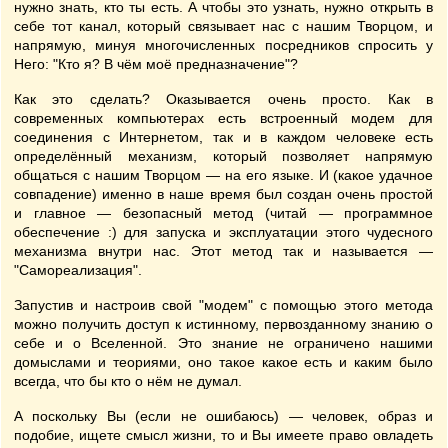
нужно знать, кто ты есть. А чтобы это узнать, нужно открыть в
себе тот канал, который связывает нас с нашим Творцом, и
напрямую, минуя многочисленных посредников спросить у
Него: "Кто я? В чём моё предназначение"?
Как это сделать? Оказывается очень просто. Как в
современных компьютерах есть встроенный модем для
соединения с Интернетом, так и в каждом человеке есть
определённый механизм, который позволяет напрямую
общаться с нашим Творцом — на его языке. И (какое удачное
совпадение) именно в наше время был создан очень простой
и главное — безопасный метод (читай — программное
обеспечение :) для запуска и эксплуатации этого чудесного
механизма внутри нас. Этот метод так и называется —
"Самореализация".
Запустив и настроив свой "модем" с помощью этого метода
можно получить доступ к истинному, первозданному знанию о
себе и о Вселенной. Это знание не ограничено нашими
домыслами и теориями, оно такое какое есть и каким было
всегда, что бы кто о нём не думал.
А поскольку Вы (если не ошибаюсь) — человек, образ и
подобие, ищете смысл жизни, то и Вы имеете право овладеть