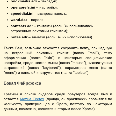
bookmarks.adr
– закладки;
operaprefs.ini
– настройки;
speeddial.ini
– экспресс-панель;
wand.dat
– пароли;
contacts.adr
– контакты (если Вы пользовались
встроенным почтовым клиентом);
notes.adr
– заметки (если Вы их использовали).
Также Вам, возможно захочется сохранить почту, пришедшую
на встроенный почтовый клиент (папка "mail"), тему
оформления (папка "skin") и некоторые специфические
настройки, вроде жестов мыши (папка "mouse"), клавиатурных
сокращений (папка "keyboard"), параметров меню (папка
"menu") и панелей инструментов (папка "toolbar").
Бэкап Файрфокса
Третьим в списке лидеров среди браузеров всегда был и
остаётся
Mozilla Firefox
(правда, он практически сровнялся по
количеству приверженцев с Opera, поэтому по некоторым
данным, возможно, является и вторым после Хрома).