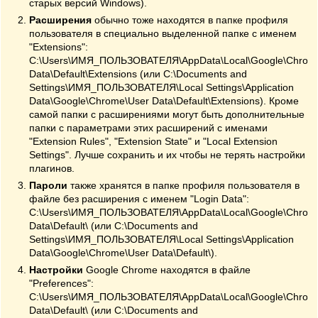
старых версий Windows).
Расширения
обычно тоже находятся в папке профиля
пользователя в специально выделенной папке с именем
"Extensions":
C:\Users\ИМЯ_ПОЛЬЗОВАТЕЛЯ\AppData\Local\Google\Chrom
Data\Default\Extensions (или C:\Documents and
Settings\ИМЯ_ПОЛЬЗОВАТЕЛЯ\Local Settings\Application
Data\Google\Chrome\User Data\Default\Extensions). Кроме
самой папки с расширениями могут быть дополнительные
папки с параметрами этих расширений с именами
"Extension Rules", "Extension State" и "Local Extension
Settings". Лучше сохранить и их чтобы не терять настройки
плагинов.
Пароли
также хранятся в папке профиля пользователя в
файле без расширения с именем "Login Data":
C:\Users\ИМЯ_ПОЛЬЗОВАТЕЛЯ\AppData\Local\Google\Chrom
Data\Default\ (или C:\Documents and
Settings\ИМЯ_ПОЛЬЗОВАТЕЛЯ\Local Settings\Application
Data\Google\Chrome\User Data\Default\).
Настройки
Google Chrome находятся в файле
"Preferences":
C:\Users\ИМЯ_ПОЛЬЗОВАТЕЛЯ\AppData\Local\Google\Chrom
Data\Default\ (или C:\Documents and