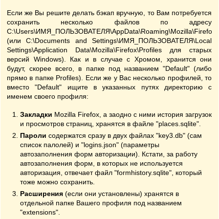
Если же Вы решите делать бэкап вручную, то Вам потребуется
сохранить несколько файлов по адресу
C:\Users\ИМЯ_ПОЛЬЗОВАТЕЛЯ\AppData\Roaming\Mozilla\Firefox\Pr
(или C:\Documents and Settings\ИМЯ_ПОЛЬЗОВАТЕЛЯ\Local
Settings\Application Data\Mozilla\Firefox\Profiles для старых
версий Windows). Как и в случае с Хромом, хранится они
будут, скорее всего, в папке под названием "Default" (либо
прямо в папке Profiles). Если же у Вас несколько профилей, то
вместо "Default" ищите в указанных путях директорию с
именем своего профиля:
Закладки
Mozilla Firefox, а заодно с ними история загрузок
и просмотров страниц, хранятся в файле "places.sqlite".
Пароли
содержатся сразу в двух файлах "key3.db" (сам
список палолей) и "logins.json" (параметры
автозаполнения форм авторизации). Кстати, за работу
автозаполнения форм, в которых не используется
авторизация, отвечает файл "formhistory.sqlite", который
тоже можно сохранить.
Расширения
(если они установлены) хранятся в
отдельной папке Вашего профиля под названием
"extensions".