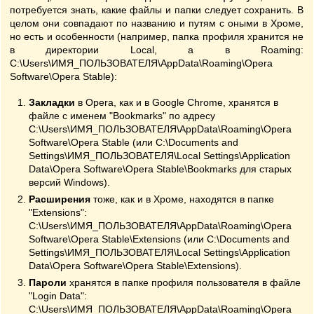
потребуется знать, какие файлы и папки следует сохранить. В
целом они совпадают по названию и путям с оными в Хроме,
но есть и особенности (например, папка профиля хранится не
в директории Local, а в Roaming:
C:\Users\ИМЯ_ПОЛЬЗОВАТЕЛЯ\AppData\Roaming\Opera
Software\Opera Stable):
Закладки
в Opera, как и в Google Chrome, хранятся в
файле с именем "Bookmarks" по адресу
C:\Users\ИМЯ_ПОЛЬЗОВАТЕЛЯ\AppData\Roaming\Opera
Software\Opera Stable (или C:\Documents and
Settings\ИМЯ_ПОЛЬЗОВАТЕЛЯ\Local Settings\Application
Data\Opera Software\Opera Stable\Bookmarks для старых
версий Windows).
Расширения
тоже, как и в Хроме, находятся в папке
"Extensions":
C:\Users\ИМЯ_ПОЛЬЗОВАТЕЛЯ\AppData\Roaming\Opera
Software\Opera Stable\Extensions (или C:\Documents and
Settings\ИМЯ_ПОЛЬЗОВАТЕЛЯ\Local Settings\Application
Data\Opera Software\Opera Stable\Extensions).
Пароли
хранятся в папке профиля пользователя в файле
"Login Data":
C:\Users\ИМЯ_ПОЛЬЗОВАТЕЛЯ\AppData\Roaming\Opera