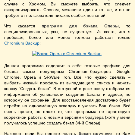
случае с Хромом, Вы сможете выбрать, что следует
синхронизировать. Словом, механизм один и тот же, и он не
требует от пользователя никаких особых познаний.
Что касается
программ для бэкапа Оперы
, то
специализированных, увы, не существует. Из всего, что я
пробовал, более или менее толково работает только
Chromium Backup
:
Данная программа содержит в себе готовые профили для
бэкапа самых популярных Chromium-браузеров: Google
Chrome, Opera и SRWare Iron. Всё, что нужно сделать –
выбрать нужный профиль из выпадающего списка и нажать
кнопку "Создать бэкап". В статусной строке внизу отобразится
информация об успешности создания бэкапа и адресе, по
которому он сохранён. Для восстановления достаточно будет
перейти на одноимённую вклалдку и указать Ваш бэкап. Всё
очень просто, но плохо то, что программа не гарантирует
корректной работы с новыми версиями браузера (хотя у меня
получилось успешно создать бэкап 34-й Оперы).
Наконец, если Вы решите делать
бэкап вручную
, то Вам