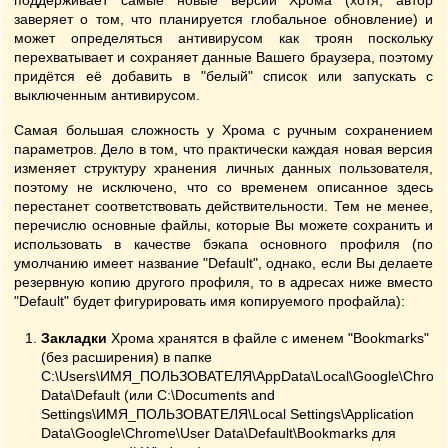
поддерживает самые новые версии Хрома (хотя, автор
заверяет о том, что планируется глобальное обновление) и
может определяться антивирусом как троян поскольку
перехватывает и сохраняет данные Вашего браузера, поэтому
придётся её добавить в "белый" список или запускать с
выключенным антивирусом.
Самая большая сложность у Хрома с ручным сохранением
параметров. Дело в том, что практически каждая новая версия
изменяет структуру хранения личных данных пользователя,
поэтому не исключено, что со временем описанное здесь
перестанет соответствовать действительности. Тем не менее,
перечислю основные файлы, которые Вы можете сохранить и
использовать в качестве бэкапа основного профиля (по
умолчанию имеет название "Default", однако, если Вы делаете
резервную копию другого профиля, то в адресах ниже вместо
"Default" будет фигурировать имя копируемого профайла):
Закладки
Хрома хранятся в файле с именем "Bookmarks"
(без расширения) в папке
C:\Users\ИМЯ_ПОЛЬЗОВАТЕЛЯ\AppData\Local\Google\Chrom
Data\Default (или C:\Documents and
Settings\ИМЯ_ПОЛЬЗОВАТЕЛЯ\Local Settings\Application
Data\Google\Chrome\User Data\Default\Bookmarks для