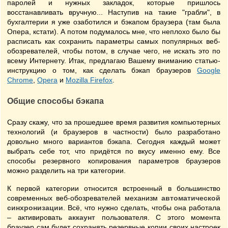
паролей и нужных закладок, которые пришлось
восстанавливать вручную... Наступив на такие "грабли", в
бухгалтерии я уже озаботился и бэкапом браузера (там была
Опера, кстати). А потом подумалось мне, что неплохо было бы
расписать как сохранить параметры самых популярных веб-
обозревателей, чтобы потом, в случае чего, не искать это по
всему Интернету. Итак, предлагаю Вашему вниманию статью-
инструкцию о том, как сделать бэкап браузеров
Google
Chrome
,
Opera
и
Mozilla Firefox
.
Общие способы бэкапа
Сразу скажу, что за прошедшее время развития компьютерных
технологий (и браузеров в частности) было разработано
довольно много вариантов бэкапа. Сегодня каждый может
выбрать себе тот, что придётся по вкусу именно ему. Все
способы резервного копирования параметров браузеров
можно разделить на три категории.
К первой категории относится встроенный в большинство
современных веб-обозревателей механизм
автоматической
синхронизации
. Всё, что нужно сделать, чтобы она работала
– активировать
аккаунт
пользователя. С этого момента
браузер сам будет сохранять резервные копии своих настроек