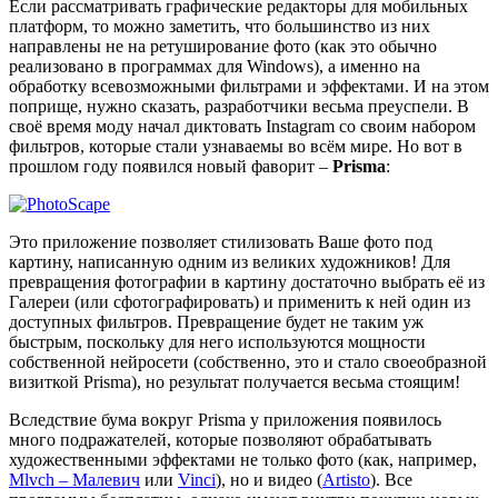
Если рассматривать графические редакторы для мобильных
платформ, то можно заметить, что большинство из них
направлены не на ретуширование фото (как это обычно
реализовано в программах для Windows), а именно на
обработку всевозможными фильтрами и эффектами. И на этом
поприще, нужно сказать, разработчики весьма преуспели. В
своё время моду начал диктовать Instagram со своим набором
фильтров, которые стали узнаваемы во всём мире. Но вот в
прошлом году появился новый фаворит –
Prisma
:
Это приложение позволяет стилизовать Ваше фото под
картину, написанную одним из великих художников! Для
превращения фотографии в картину достаточно выбрать её из
Галереи (или сфотографировать) и применить к ней один из
доступных фильтров. Превращение будет не таким уж
быстрым, поскольку для него используются мощности
собственной нейросети (собственно, это и стало своеобразной
визиткой Prisma), но результат получается весьма стоящим!
Вследствие бума вокруг Prisma у приложения появилось
много подражателей, которые позволяют обрабатывать
художественными эффектами не только фото (как, например,
Mlvch – Малевич
или
Vinci
), но и видео (
Artisto
). Все