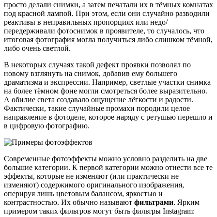
просто делали снимки, а затем печатали их в тёмных комнатах
под красной лампой. При этом, если они случайно разводили
реактивы в неправильных пропорциях или недо/
передерживали фотоснимок в проявителе, то случалось, что
итоговая фотография могла получиться либо слишком тёмной,
либо очень светлой.
В некоторых случаях такой дефект проявки позволял по
новому взглянуть на снимок, добавив ему большего
драматизма и экспрессии. Например, светлые участки снимка
на более тёмном фоне могли смотреться более выразительно.
А обилие света создавало ощущение лёгкости и радости.
Фактически, такие случайные промахи породили целое
направление в фотоделе, которое наряду с ретушью перешло и
в цифровую фотографию.
Современные фотоэффекты можно условно разделить на две
большие категории. К первой категории можно отнести все те
эффекты, которые не изменяют (или практически не
изменяют) содержимого оригинального изображения,
оперируя лишь цветовым балансом, яркостью и
контрастностью. Их обычно называют
фильтрами
. Ярким
примером таких фильтров могут быть фильтры Instagram: