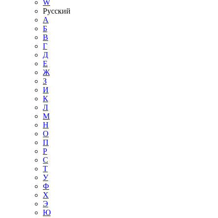
W
Русский
А
Б
В
Г
Д
Е
Ж
З
И
К
Л
М
Н
О
П
Р
С
Т
У
Ф
Х
Э
Ю