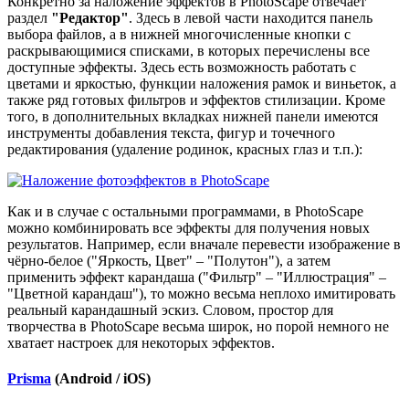
Конкретно за наложение эффектов в PhotoScape отвечает
раздел
"Редактор"
. Здесь в левой части находится панель
выбора файлов, а в нижней многочисленные кнопки с
раскрывающимися списками, в которых перечислены все
доступные эффекты. Здесь есть возможность работать с
цветами и яркостью, функции наложения рамок и виньеток, а
также ряд готовых фильтров и эффектов стилизации. Кроме
того, в дополнительных вкладках нижней панели имеются
инструменты добавления текста, фигур и точечного
редактирования (удаление родинок, красных глаз и т.п.):
Как и в случае с остальными программами, в PhotoScape
можно комбинировать все эффекты для получения новых
результатов. Например, если вначале перевести изображение в
чёрно-белое ("Яркость, Цвет" – "Полутон"), а затем
применить эффект карандаша ("Фильтр" – "Иллюстрация" –
"Цветной карандаш"), то можно весьма неплохо имитировать
реальный карандашный эскиз. Словом, простор для
творчества в PhotoScape весьма широк, но порой немного не
хватает настроек для некоторых эффектов.
Prisma
(Android / iOS)