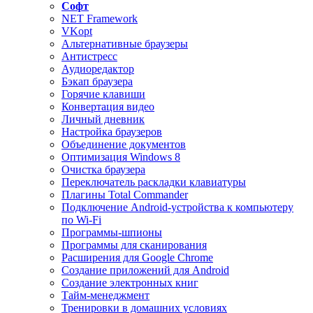
Софт
NET Framework
VKopt
Альтернативные браузеры
Антистресс
Аудиоредактор
Бэкап браузера
Горячие клавиши
Конвертация видео
Личный дневник
Настройка браузеров
Объединение документов
Оптимизация Windows 8
Очистка браузера
Переключатель раскладки клавиатуры
Плагины Total Commander
Подключение Android-устройства к компьютеру
по Wi-Fi
Программы-шпионы
Программы для сканирования
Расширения для Google Chrome
Создание приложений для Android
Создание электронных книг
Тайм-менеджмент
Тренировки в домашних условиях