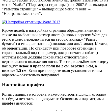
Word до версии 2003 включительно настройки вызываются из
меню "Файл" ("Параметры страницы"), а с 2007-й из вкладки
"Разметка страницы" – выпадающее меню "Поля" –
"Настраиваемые поля":
Кроме полей, в настройках страницы обращаем внимание
также на выбранный размер листа (в новых версиях Word для
этого нужно переключиться на вторую вкладку "Размер
бумаги") и его ориентацию (книжная или альбомная). Кстати,
об ориентации. По стандарту при повороте страницы в
горизонтальный вид (например, для распечатки таблиц)
отступы полей должны сохраняться относительно
вертикального положения листа. То есть,
в альбомном виде
у
нас будут
левое и правое поля по 2 см, верхнее 3 см, а
нижнее 1,5 см
. Если при повороте поля установятся иным
образом – обязательно поправьте!
Настройка шрифта
Когда страница настроена, нужно настроить шрифт, которым
мы будем печатать наш документ. Основными параметрами
шрифта являются: