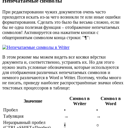
Непечатаемые символы
При редактировании чужих документов очень часто
приходится искать из-за чего возникли те или иные ошибки
форматирования. Сделать это было бы весьма сложно, если
бы не одна полезная функция – отображение непечатаемых
символов! Активируется она нажатием кнопки с
общепринятым символом конца строки: "
¶
":
В этом режиме мы можем видеть все косяки вёрстки
документа и, соответственно, устранять их. Но для этого
нужно знать условные обозначения, которые используются
для отображения различных непечатаемых символов и
немного различаются в Word и Writer. Поэтому, чтобы много
не писать, приведу наиболее распространённые значки обеих
текстовых процессоров в таблице:
Символ в
Символ в
Значение
Writer
Word
Пробел
•
•
Табуляция
→
→
Неразрывный пробел
•
○
(CTRL+SHIFT+Пробел)