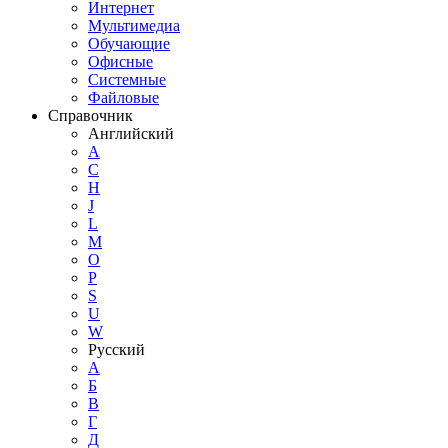
Интернет
Мультимедиа
Обучающие
Офисные
Системные
Файловые
Справочник
Английский
A
C
H
J
L
M
O
P
S
U
W
Русский
А
Б
В
Г
Д