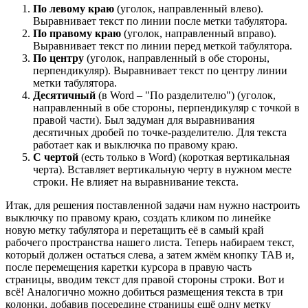
По левому краю
(уголок, направленный влево).
Выравнивает текст по линии после метки табулятора.
По правому краю
(уголок, направленный вправо).
Выравнивает текст по линии перед меткой табулятора.
По центру
(уголок, направленный в обе стороны,
перпендикуляр). Выравнивает текст по центру линии
метки табулятора.
Десятичный
(в Word – "По разделителю") (уголок,
направленный в обе стороны, перпендикуляр с точкой в
правой части). Был задуман для выравнивания
десятичных дробей по точке-разделителю. Для текста
работает как и выключка по правому краю.
С чертой
(есть только в Word) (короткая вертикальная
черта). Вставляет вертикальную черту в нужном месте
строки. Не влияет на выравнивание текста.
Итак, для решения поставленной задачи нам нужно настроить
выключку по правому краю, создать кликом по линейке
новую метку табулятора и перетащить её в самый край
рабочего пространства нашего листа. Теперь набираем текст,
который должен остаться слева, а затем жмём кнопку TAB и,
после перемещения каретки курсора в правую часть
страницы, вводим текст для правой стороны строки. Вот и
всё! Аналогично можно добиться размещения текста в три
колонки, добавив посередине страницы ещё одну метку