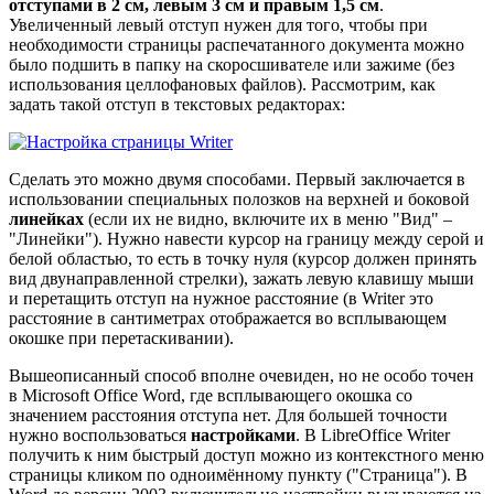
отступами в 2 см, левым 3 см и правым 1,5 см
.
Увеличенный левый отступ нужен для того, чтобы при
необходимости страницы распечатанного документа можно
было подшить в папку на скоросшивателе или зажиме (без
использования целлофановых файлов). Рассмотрим, как
задать такой отступ в текстовых редакторах:
Сделать это можно двумя способами. Первый заключается в
использовании специальных полозков на верхней и боковой
линейках
(если их не видно, включите их в меню "Вид" –
"Линейки"). Нужно навести курсор на границу между серой и
белой областью, то есть в точку нуля (курсор должен принять
вид двунаправленной стрелки), зажать левую клавишу мыши
и перетащить отступ на нужное расстояние (в Writer это
расстояние в сантиметрах отображается во всплывающем
окошке при перетаскивании).
Вышеописанный способ вполне очевиден, но не особо точен
в Microsoft Office Word, где всплывающего окошка со
значением расстояния отступа нет. Для большей точности
нужно воспользоваться
настройками
. В LibreOffice Writer
получить к ним быстрый доступ можно из контекстного меню
страницы кликом по одноимённому пункту ("Страница"). В