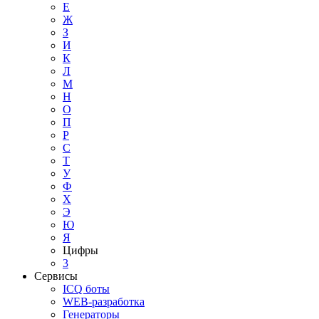
Е
Ж
З
И
К
Л
М
Н
О
П
Р
С
Т
У
Ф
Х
Э
Ю
Я
Цифры
3
Сервисы
ICQ боты
WEB-разработка
Генераторы