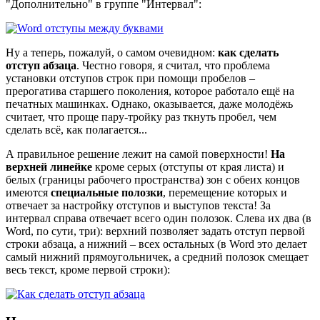
"Дополнительно" в группе "Интервал":
Ну а теперь, пожалуй, о самом очевидном:
как сделать
отступ абзаца
. Честно говоря, я считал, что проблема
установки отступов строк при помощи пробелов –
прерогатива старшего поколения, которое работало ещё на
печатных машинках. Однако, оказывается, даже молодёжь
считает, что проще пару-тройку раз ткнуть пробел, чем
сделать всё, как полагается...
А правильное решение лежит на самой поверхности!
На
верхней линейке
кроме серых (отступы от края листа) и
белых (границы рабочего пространства) зон с обеих концов
имеются
специальные полозки
, перемещение которых и
отвечает за настройку отступов и выступов текста! За
интервал справа отвечает всего один полозок. Слева их два (в
Word, по сути, три): верхний позволяет задать отступ первой
строки абзаца, а нижний – всех остальных (в Word это делает
самый нижний прямоугольничек, а средний полозок смещает
весь текст, кроме первой строки):