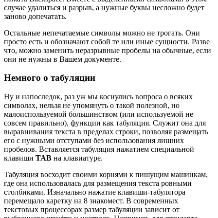
случае удалиться и разрыв, а нужные буквы несложно будет
заново допечатать.
Остальные непечатаемые символы можно не трогать. Они
просто есть и обозначают собой те или иные сущности. Разве
что, можно заменить неразрывные пробелы на обычные, если
они не нужны в Вашем документе.
Немного о табуляции
Ну и напоследок, раз уж мы коснулись вопроса о всяких
символах, нельзя не упомянуть о такой полезной, но
малоиспользуемой большинством (или используемой не
совсем правильно), функции как табуляция. Служит она для
выравнивания текста в пределах строки, позволяя размещать
его с нужными отступами без использования лишних
пробелов. Вставляется табуляция нажатием специальной
клавиши
TAB
на клавиатуре.
Табуляция восходит своими корнями к пишущим машинкам,
где она использовалась для размещения текста ровными
столбиками. Изначально нажатие клавиши-табулятора
перемещало каретку на 8 знакомест. В современных
текстовых процессорах размер табуляции зависит от