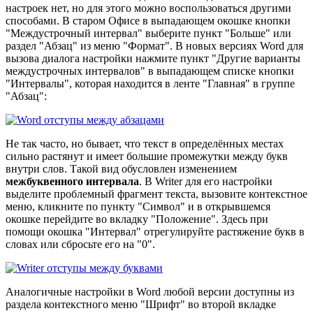
настроек нет, но для этого можно воспользоваться другими
способами. В старом Офисе в выпадающем окошке кнопки
"Междустрочный интервал" выберите пункт "Больше" или
раздел "Абзац" из меню "Формат". В новых версиях Word для
вызова диалога настройки нажмите пункт "Другие варианты
междустрочных интервалов" в выпадающем списке кнопки
"Интервалы", которая находится в ленте "Главная" в группе
"Абзац":
Не так часто, но бывает, что текст в определённых местах
сильно растянут и имеет большие промежутки между букв
внутри слов. Такой вид обусловлен изменением
межбуквенного интервала
. В Writer для его настройки
выделите проблемный фрагмент текста, вызовите контекстное
меню, кликните по пункту "Символ" и в открывшемся
окошке перейдите во вкладку "Положение". Здесь при
помощи окошка "Интервал" отрегулируйте растяжение букв в
словах или сбросьте его на "0".
Аналогичные настройки в Word любой версии доступны из
раздела контекстного меню "Шрифт" во второй вкладке