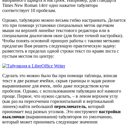
выбранного шрифта и настроек. Например, для стандарта
Times New Roman 14пт одно нажатие табулятора
соответствует 10 пробелам.
Однако, табуляцию можно весьма гибко настраивать. Делается
это при помощи установки специальных меток щелчком
мыши на верхней линейке текстового редактора или в
специальном диалоговом окне (для более точной настройки).
Чтобы понять основной принцип работы с такими метками
предлагаю Вам решить следующую практическую задачу:
разместить в пределах одной строки текст по краям листа с
пустым местом по центру:
Сделать это можно было бы при помощи таблицы, вписав
текст в две разные ячейки, скрыв границы и задав разное
выравнивание для ячеек, либо даже посредством кучи
пробелов. Однако, с использованием табуляции всё намного
проще. Первое, что нужно сделать, – в левом верхнем углу
(как раз на пересечении горизонтальной и вертикальной
линеек) найти небольшой
переключатель
, который
принимает вид разных уголков. Это инструмент
настройки
выключки
(выравнивания) табуляторов по умолчанию,
который может принимать следующие значения: