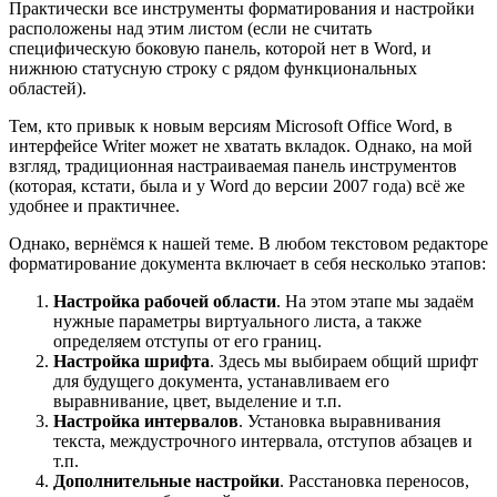
Практически все инструменты форматирования и настройки
расположены над этим листом (если не считать
специфическую боковую панель, которой нет в Word, и
нижнюю статусную строку с рядом функциональных
областей).
Тем, кто привык к новым версиям Microsoft Office Word, в
интерфейсе Writer может не хватать вкладок. Однако, на мой
взгляд, традиционная настраиваемая панель инструментов
(которая, кстати, была и у Word до версии 2007 года) всё же
удобнее и практичнее.
Однако, вернёмся к нашей теме. В любом текстовом редакторе
форматирование документа включает в себя несколько этапов:
Настройка рабочей области
. На этом этапе мы задаём
нужные параметры виртуального листа, а также
определяем отступы от его границ.
Настройка шрифта
. Здесь мы выбираем общий шрифт
для будущего документа, устанавливаем его
выравнивание, цвет, выделение и т.п.
Настройка интервалов
. Установка выравнивания
текста, междустрочного интервала, отступов абзацев и
т.п.
Дополнительные настройки
. Расстановка переносов,