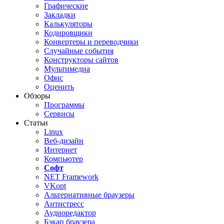
Графические
Закладки
Калькуляторы
Кодировщики
Конвертеры и переводчики
Случайные события
Конструкторы сайтов
Мультимедиа
Офис
Оценить
Обзоры
Программы
Сервисы
Статьи
Linux
Веб-дизайн
Интернет
Компьютер
Софт
NET Framework
VKopt
Альтернативные браузеры
Антистресс
Аудиоредактор
Бэкап браузера