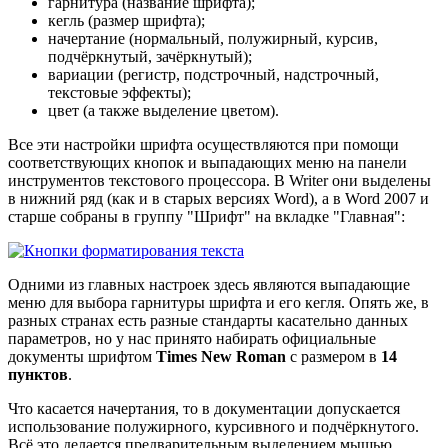
гарнитура (название шрифта);
кегль (размер шрифта);
начертание (нормальный, полужирный, курсив,
подчёркнутый, зачёркнутый);
вариации (регистр, подстрочный, надстрочный,
текстовые эффекты);
цвет (а также выделение цветом).
Все эти настройки шрифта осуществляются при помощи
соответствующих кнопок и выпадающих меню на панели
инструментов текстового процессора. В Writer они выделены
в нижний ряд (как и в старых версиях Word), а в Word 2007 и
старше собраны в группу "Шрифт" на вкладке "Главная":
Одними из главных настроек здесь являются выпадающие
меню для выбора гарнитуры шрифта и его кегля. Опять же, в
разных странах есть разные стандарты касательно данных
параметров, но у нас принято набирать официальные
документы шрифтом
Times New Roman
с размером в
14
пунктов
.
Что касается начертания, то в документации допускается
использование полужирного, курсивного и подчёркнутого.
Всё это делается предварительным выделением мышью