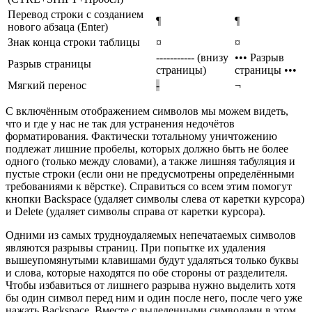
Перевод строки с созданием
¶
¶
нового абзаца (Enter)
Знак конца строки таблицы
¤
¤
----------- (внизу
••• Разрыв
Разрыв страницы
страницы)
страницы •••
Мягкий перенос
-
¬
С включённым отображением символов мы можем видеть,
что и где у нас не так для устранения недочётов
форматирования. Фактически тотальному уничтожению
подлежат лишние пробелы, которых должно быть не более
одного (только между словами), а также лишняя табуляция и
пустые строки (если они не предусмотрены определёнными
требованиями к вёрстке). Справиться со всем этим помогут
кнопки Backspace (удаляет символы слева от каретки курсора)
и Delete (удаляет символы справа от каретки курсора).
Одними из самых трудноудаляемых непечатаемых символов
являются разрывы страниц. При попытке их удаления
вышеупомянутыми клавишами будут удаляться только буквы
и слова, которые находятся по обе стороны от разделителя.
Чтобы избавиться от лишнего разрыва нужно выделить хотя
бы один символ перед ним и один после него, после чего уже
нажать Backspace. Вместе с выделенными символами в этом