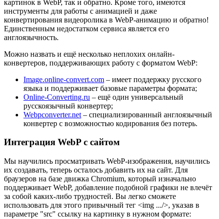
картинок в WebP, так и обратно. Кроме того, имеются
инструменты для работы с анимацией и даже
конвертирования видеоролика в WebP-анимацию и обратно!
Единственным недостатком сервиса является его
англоязычность.
Можно назвать и ещё несколько неплохих онлайн-
конвертеров, поддерживающих работу с форматом WebP:
Image.online-convert.com
– имеет поддержку русского
языка и поддерживает базовые параметры формата;
Online-Converting.ru
– ещё один универсальный
русскоязычный конвертер;
Webpconverter.net
– специализированный англоязычный
конвертер с возможностью кодирования без потерь.
Интеграция WebP с сайтом
Мы научились просматривать WebP-изображения, научились
их создавать, теперь осталось добавить их на сайт. Для
браузеров на базе движка Chromium, который изначально
поддерживает WebP, добавление подобной графики не влечёт
за собой каких-либо трудностей. Вы легко сможете
использовать для этого привычный тег <img .../>, указав в
параметре "src" ссылку на картинку в нужном формате: