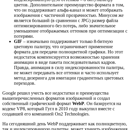
цветов. Дополнительное преимущество формата в том,
что он поддерживает альфа-канал и может отображать
изображения с частичной прозрачностью. Минусом же
является больший (в сравнении с JPG) размер файла
оптимизированного без потерь, либо значительное
уменьшение отображаемых оттенков при оптимизации с
потерями.
GIF
– изначально поддерживает только 8-битную
цветовую палитру, что ограничивает применение
формата для передачи полноцветной графики. Но этот
недостаток компенсируется возможностью хранения
анимации в виде пакета последовательных кадров.
Правда, анимация в силу индексированности палитры,
не может передавать все оттенки и часто использует
метод дизеринга для имитации градиентных цветовых
переходов.
Google решил учесть все недостатки и преимущества
вышеперечисленных форматов изображений и создал
собственный графический формат
WebP
. Он базируется на
кодеке VP8, который Гугл в 2010 году выкупил вместе с
создавшей его компанией On2 Technologies.
На сегодняшний день WebP поддерживает как полноцветную,
так и индексированную палитры, может хранить изображения