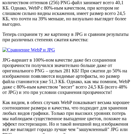
количеством оттенков (256) PNG-файл занимает всего 40,1
КБ. Однако, WebP с 80%-ным качеством, при котором не
слишком сильно видны искажения, имеет размер всего 24,5
КБ, что почти на 39% меньше, но визуально выглядит более
выгодно.
Теперь сохраним ту же картинку в JPG и сравним результаты
при различных степенях сжатия качества:
JPG-вариант в 100%-ном качестве даже без сохранения
прозрачности получился значительно больше даже от
оригинального PNG – целых 281 КБ! При сжатии до 50% на
изображении появляются видимые артефакты, но размер
файла становится уже 51,3 КБ. Однако, как мы помним, WebP
даже с 80%-ным качеством "весит" всего 24,5 КБ (всего 48%
от JPG) и это при условии сохранения прозрачности!
Как видим, в обеих случаях WebP показывает весьма хорошее
соотношение размера и качества, что подходит для хранения
любых видов графики. Только при высоких уровнях потерь
мы наблюдаем существенное выпадение цветов, похожее на
эффект постеризации. Но и такой внешний вид изображения
всё же выглядит гораздо лучше чем "зашумленный" JPG или