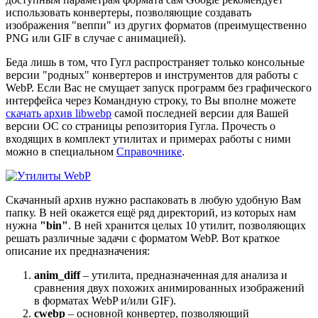
использовать конвертеры, позволяющие создавать
изображения "веппи" из других форматов (преимущественно
PNG или GIF в случае с анимацией).
Беда лишь в том, что Гугл распространяет только консольные
версии "родных" конвертеров и инструментов для работы с
WebP. Если Вас не смущает запуск программ без графического
интерфейса через Командную строку, то Вы вполне можете
скачать архив libwebp
самой последней версии для Вашей
версии ОС со страницы репозитория Гугла. Прочесть о
входящих в комплект утилитах и примерах работы с ними
можно в специальном
Справочнике
.
Скачанный архив нужно распаковать в любую удобную Вам
папку. В ней окажется ещё ряд директорий, из которых нам
нужна
"bin"
. В ней хранится целых 10 утилит, позволяющих
решать различные задачи с форматом WebP. Вот краткое
описание их предназначения:
anim_diff
– утилита, предназначенная для анализа и
сравнения двух похожих анимированных изображений
в форматах WebP и/или GIF).
cwebp
– основной конвертер, позволяющий