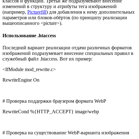
классов и функций. Третьи же подразумевают внесение
изменений в структуру и атрибуты тега изображений
(например,
Picturefill
) для добавления к нему дополнительных
параметров или блоков-обёрток (по принципу реализации
вышеописанного <picture>).
Использование .htaccess
Последний вариант реализации отдачи различных форматов
изображений подразумевает внесение специальных правил в
служебный файл .htaccess. Вот их пример:
<IfModule mod_rewrite.c>
RewriteEngine On
# Проверка поддержки браузером формата WebP
RewriteCond %{HTTP_ACCEPT} image/webp
# Проверка на существование WebP-варианта изображения