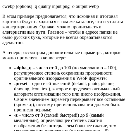
cwebp [options] -q quality input.png -o output.webp
В этом примере предполагается, что исходная и итоговая
картинка будут находиться в том же каталоге, что и утилита
конвертирования. Однако, можно прописывать и
альтернативные пути. Главное – чтобы в адресе папки не
было русских букв, которые не всегда обрабатываются
адекватно.
А теперь рассмотрим дополнительные параметры, которые
можно применять в конвертере:
-alpha_q
– число от 0 до 100 (по умолчанию – 100),
регулирующее степень сохранения прозрачности
оригинального изображения в WebP-формате;
-preset
– одно из 6 значений (default, photo, picture,
drawing, icon, text), которое определяет оптимальный
алгоритм оптимизации того или иного изображения.
Своим значением параметр перекрывает все остальные
(кроме -q), поэтому при использовании должен быть
прописан первым;
-z
– число от 0 (самый быстрый) до 9 (самый
медленный), определяющее степень сжатия
изображения без потерь – чем большее сжатие, тем
медленнее оно происходит (по умолчанию – 6).