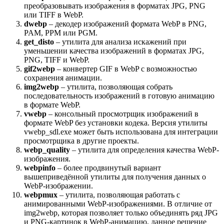
преобразовывать изображения в форматах JPG, PNG
или TIFF в WebP.
dwebp
– декодер изображений формата WebP в PNG,
PAM, PPM или PGM.
get_disto
– утилита для анализа искажений при
уменьшении качества изображений в форматах JPG,
PNG, TIFF и WebP.
gif2webp
– конвертер GIF в WebP с возможностью
сохранения анимации.
img2webp
– утилита, позволяющая собрать
последовательность изображений в готовую анимацию
в формате WebP.
vwebp
– консольный просмотрщик изображений в
формате WebP без установки кодека. Версия утилиты
vwebp_sdl.exe может быть использована для интеграции
просмотрщика в другие проекты.
webp_quality
– утилита для определения качества WebP-
изображения.
webpinfo
– более продвинутый вариант
вышеприведённой утилиты для получения данных о
WebP-изображении.
webpmux
– утилита, позволяющая работать с
анимированными WebP-изображениями. В отличие от
img2webp, которая позволяет только объединять ряд JPG
и PNG-картинок в WebP-анимацию, данное решение