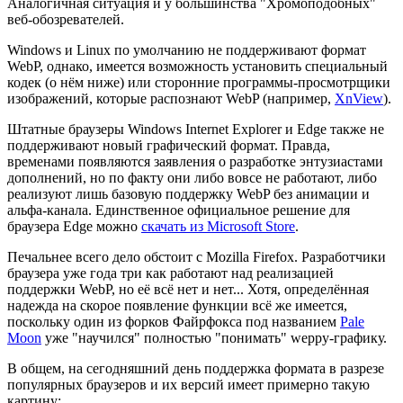
Аналогичная ситуация и у большинства "Хромоподобных"
веб-обозревателей.
Windows и Linux по умолчанию не поддерживают формат
WebP, однако, имеется возможность установить специальный
кодек (о нём ниже) или сторонние программы-просмотрщики
изображений, которые распознают WebP (например,
XnView
).
Штатные браузеры Windows Internet Explorer и Edge также не
поддерживают новый графический формат. Правда,
временами появляются заявления о разработке энтузиастами
дополнений, но по факту они либо вовсе не работают, либо
реализуют лишь базовую поддержку WebP без анимации и
альфа-канала. Единственное официальное решение для
браузера Edge можно
скачать из Microsoft Store
.
Печальнее всего дело обстоит с Mozilla Firefox. Разработчики
браузера уже года три как работают над реализацией
поддержки WebP, но её всё нет и нет... Хотя, определённая
надежда на скорое появление функции всё же имеется,
поскольку один из форков Файрфокса под названием
Pale
Moon
уже "научился" полностью "понимать" weppy-графику.
В общем, на сегодняшний день поддержка формата в разрезе
популярных браузеров и их версий имеет примерно такую
картину: