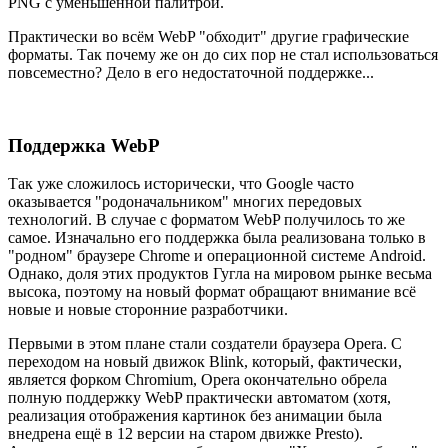
PNG с уменьшенной палитрой.
Практически во всём WebP "обходит" другие графические
форматы. Так почему же он до сих пор не стал использоваться
повсеместно? Дело в его недостаточной поддержке...
Поддержка WebP
Так уже сложилось исторически, что Google часто
оказывается "родоначальником" многих передовых
технологий. В случае с форматом WebP получилось то же
самое. Изначально его поддержка была реализована только в
"родном" браузере Chrome и операционной системе Android.
Однако, доля этих продуктов Гугла на мировом рынке весьма
высока, поэтому на новый формат обращают внимание всё
новые и новые сторонние разработчики.
Первыми в этом плане стали создатели браузера Opera. С
переходом на новый движок Blink, который, фактически,
является форком Chromium, Opera окончательно обрела
полную поддержку WebP практически автоматом (хотя,
реализация отображения картинок без анимации была
внедрена ещё в 12 версии на старом движке Presto).