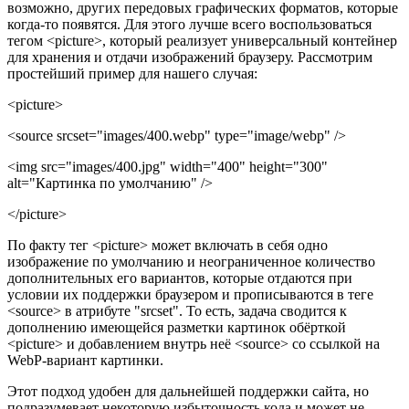
возможно, других передовых графических форматов, которые
когда-то появятся. Для этого лучше всего воспользоваться
тегом <picture>, который реализует универсальный контейнер
для хранения и отдачи изображений браузеру. Рассмотрим
простейший пример для нашего случая:
<picture>
<source srcset="images/400.webp" type="image/webp" />
<img src="images/400.jpg" width="400" height="300"
alt="Картинка по умолчанию" />
</picture>
По факту тег <picture> может включать в себя одно
изображение по умолчанию и неограниченное количество
дополнительных его вариантов, которые отдаются при
условии их поддержки браузером и прописываются в теге
<source> в атрибуте "srcset". То есть, задача сводится к
дополнению имеющейся разметки картинок обёрткой
<picture> и добавлением внутрь неё <source> со ссылкой на
WebP-вариант картинки.
Этот подход удобен для дальнейшей поддержки сайта, но
подразумевает некоторую избыточность кода и может не