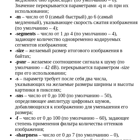
Значение перекрывается параметрами -q и -m при их
использовании;
-m
– число от 0 (самый быстрый) до 6 (самый
медленный), указывающее скорость сжатия изображения
(по умолчанию – 4);
-segments
– число от 1 до 4 (по умолчанию – 4),
задающее количество одновременно кодируемых
сегментов изображения;
-size
– желаемый размер итогового изображения в
байтах;
-psnr
– желаемое соотношение сигнала к шуму (по
умолчанию – 42 dB). перекрывается параметром -size
при его использовании;
-s
– параметр требует после себя два числа,
указывающих на желаемые размеры ширины и высоты
картинки в пикселях;
-sns
– число от 0 до 100 (по умолчанию – 50),
определяющее амплитуду цифровых шумов,
добавляющихся к изображению для уменьшения его
размера;
-f
– число от 0 до 100 (по умолчанию – 60), задающее
степень применения фильтра количества оттенков
изображения;
-sharpness
– число от 0 до 7 (по умолчанию – 0),