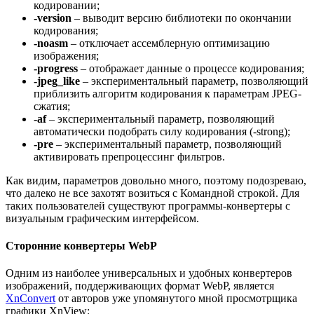
кодировании;
-version
– выводит версию библиотеки по окончании
кодирования;
-noasm
– отключает ассемблерную оптимизацию
изображения;
-progress
– отображает данные о процессе кодирования;
-jpeg_like
– экспериментальный параметр, позволяющий
приблизить алгоритм кодирования к параметрам JPEG-
сжатия;
-af
– экспериментальный параметр, позволяющий
автоматически подобрать силу кодирования (-strong);
-pre
– экспериментальный параметр, позволяющий
активировать препроцессинг фильтров.
Как видим, параметров довольно много, поэтому подозреваю,
что далеко не все захотят возиться с Командной строкой. Для
таких пользователей существуют программы-конвертеры с
визуальным графическим интерфейсом.
Сторонние конвертеры WebP
Одним из наиболее универсальных и удобных конвертеров
изображений, поддерживающих формат WebP, является
XnConvert
от авторов уже упомянутого мной просмотрщика
графики XnView: