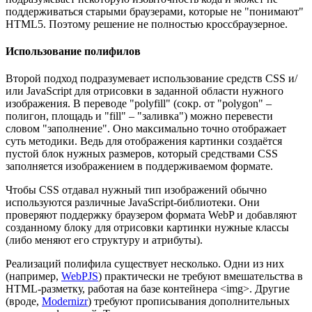
поддерживаться старыми браузерами, которые не "понимают"
HTML5. Поэтому решение не полностью кроссбраузерное.
Использование полифилов
Второй подход подразумевает использование средств CSS и/
или JavaScript для отрисовки в заданной области нужного
изображения. В переводе "polyfill" (сокр. от "polygon" –
полигон, площадь и "fill" – "заливка") можно перевести
словом "заполнение". Оно максимально точно отображает
суть методики. Ведь для отображения картинки создаётся
пустой блок нужных размеров, который средствами CSS
заполняется изображением в поддерживаемом формате.
Чтобы CSS отдавал нужный тип изображений обычно
используются различные JavaScript-библиотеки. Они
проверяют поддержку браузером формата WebP и добавляют
созданному блоку для отрисовки картинки нужные классы
(либо меняют его структуру и атрибуты).
Реализаций полифила существует несколько. Одни из них
(например,
WebPJS
) практически не требуют вмешательства в
HTML-разметку, работая на базе контейнера <img>. Другие
(вроде,
Modernizr
) требуют прописывания дополнительных