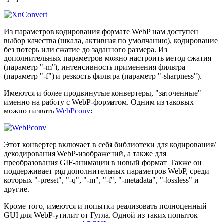
Из параметров кодирования формате WebP нам доступен
выбор качества (шкала, активная по умолчанию), кодирование
без потерь или сжатие до заданного размера. Из
дополнительных параметров можно настроить метод сжатия
(параметр "-m"), интенсивность применения фильтра
(параметр "-f") и резкость фильтра (параметр "-sharpness").
Имеются и более продвинутые конвертеры, "заточенные"
именно на работу с WebP-форматом. Одним из таковых
можно назвать
WebPconv
:
Этот конвертер включает в себя библиотеки для кодирования/
декодирования WebP-изображений, а также для
преобразования GIF-анимации в новый формат. Также он
поддерживает ряд дополнительных параметров WebP, среди
которых "-preset", "-q", "-m", "-f", "-metadata", "-lossless" и
другие.
Кроме того, имеются и попытки реализовать полноценный
GUI для WebP-утилит от Гугла. Одной из таких попыток