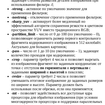
задающее степень размытия деталей изображения при
использовании фильтра -f;
-strong
– активное по умолчанию значение для
применения фильтров;
-nostrong
– отключение строгого применения фильтров;
-sharp_yuv
– активирует более медленный но
эффективный алгоритм сохранения резкости в цветовом
пространстве YUV вместо традиционного RGB;
-partition_limit
– число от 0 до 100 (по умолчанию – 0),
позволяющее ограничить размер первого контрольного
фрагмента кодированного изображения в 512 килобайт.
Актуально для больших картинок;
-pass
– число от 1 до 10 (по умолчанию – 1), задающее
количество проходов при кодировании;
-crop
– параметр требует 4 числа и позволяет вырезать
из изображения фрагмент по заданным координатам: от
точки с отступом
по горизонтали
и
вертикали
с
заданными
шириной
и
высотой
в пикселях;
-resize
– параметр требует 2 числа и позволяет
уменьшить итоговое изображение до заданных размеров
по ширине и высоте. Параметр должен быть
использован после обрезки, если она применяется;
-mt
– позволяет задействовать все доступные ядра
процессора для обработки изображения (при условии
многоядерности процессора и поддержки параллельных