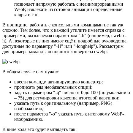
позволяет напрямую работать с неанимирорванными
WebP, извлекать из готовой анимации определённые
кадры и т.п.
В принципе, работать с консольными командами не так уж
сложно. Тем более, что к каждой утилите имеется справка с
примерами, вызываемая параметром "-h" (например, cwebp -
h). А некоторые из них имеют ещё и подробные руководства,
доступные по параметру "-H" или "-longhelp"). Рассмотрим
для примера команды основного конвертера cwebp:
В общем случае нам нужно:
ввести команду, активирующую конвертер;
прописать ряд необязательных опций;
задать параметром "-q" число от 0 до 100 (по умолчанию
– 75) для регулировки качества итоговой картинки;
указать путь к оригинальному (например, PNG)
изображению;
после параметра "-o" указать путь к итоговому WebP-
изображению.
В виде кода это будет выглядеть так: