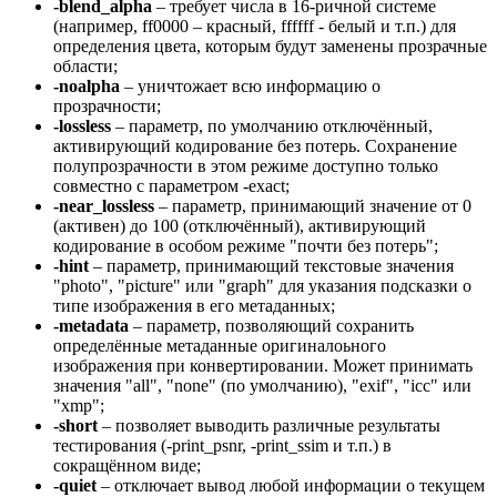
-blend_alpha
– требует числа в 16-ричной системе
(например, ff0000 – красный, ffffff - белый и т.п.) для
определения цвета, которым будут заменены прозрачные
области;
-noalpha
– уничтожает всю информацию о
прозрачности;
-lossless
– параметр, по умолчанию отключённый,
активирующий кодирование без потерь. Сохранение
полупрозрачности в этом режиме доступно только
совместно с параметром -exact;
-near_lossless
– параметр, принимающий значение от 0
(активен) до 100 (отключённый), активирующий
кодирование в особом режиме "почти без потерь";
-hint
– параметр, принимающий текстовые значения
"photo", "picture" или "graph" для указания подсказки о
типе изображения в его метаданных;
-metadata
– параметр, позволяющий сохранить
определённые метаданные оригиналоьного
изображения при конвертировании. Может принимать
значения "all", "none" (по умолчанию), "exif", "icc" или
"xmp";
-short
– позволяет выводить различные результаты
тестирования (-print_psnr, -print_ssim и т.п.) в
сокращённом виде;
-quiet
– отключает вывод любой информации о текущем