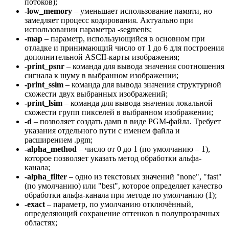
потоков);
-low_memory
– уменьшает использование памяти, но
замедляет процесс кодирования. Актуально при
использовании параметра -segments;
-map
– параметр, использующийся в основном при
отладке и принимающий число от 1 до 6 для построения
дополнительной ASCII-карты изображения;
-print_psnr
– команда для вывода значения соотношения
сигнала к шуму в выбранном изображении;
-print_ssim
– команда для вывода значения структурной
схожести двух выбранных изображений;
-print_lsim
– команда для вывода значения локальной
схожести групп пикселей в выбранном изображении;
-d
– позволяет создать дамп в виде PGM-файла. Требует
указания отдельного пути с именем файла и
расширением .pgm;
-alpha_method
– число от 0 до 1 (по умолчанию – 1),
которое позволяет указать метод обработки альфа-
канала;
-alpha_filter
– одно из текстовых значений "none", "fast"
(по умолчанию) или "best", которое определяет качество
обработки альфа-канала при методе по умолчанию (1);
-exact
– параметр, по умолчанию отключённый,
определяющий сохранение оттенков в полупрозрачных
областях;