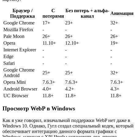
Браузер /
С
Без потерь + альфа-
Анимация
Поддержка
потерями
канал
Google Chrome
17+
23+
32+
Mozilla Firefox
-
-
-
Pale Moon
26+
26+
26+
Opera
11.10+
12.10+
19+
Internet Explorer
-
-
-
Edge
-
-
-
Safari
-
-
-
Google Chrome
25+
25+
32+
Android
Opera Mini
7.6.3+
7.6.3+
7.6.3+
Android Browser
4.0+
4.2+
4.3+
UC Browser
11.8+
11.8+
11.8+
Просмотр WebP в Windows
Как я уже говорил, изначальной поддержки WebP нет даже в
Windows 10. Однако, Гугл создал специальный кодек, который
обеспечивает интеграцию данного формата графики с
Windows, начиная с XP! Чтобы установить его, просто