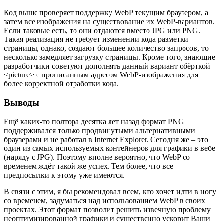
Код выше проверяет поддержку WebP текущим браузером, а
затем все изображения на существование их WebP-вариантов.
Если таковые есть, то они отдаются вместо JPG или PNG.
Такая реализация не требует изменений кода разметки
страницы, однако, создают большее количество запросов, то
несколько замедляет загрузку страницы. Кроме того, знающие
разработчики советуют дополнять данный вариант обёрткой
<picture> с прописанным адресом WebP-изображения для
более корректной отработки кода.
Выводы
Ещё каких-то полтора десятка лет назад формат PNG
поддерживался только продвинутыми альтернативными
браузерами и не работал в Internet Explorer. Сегодня же – это
один из самых используемых контейнеров для графики в вебе
(наряду с JPG). Поэтому вполне вероятно, что WebP со
временем ждёт такой же успех. Тем более, что все
предпосылки к этому уже имеются.
В связи с этим, я бы рекомендовал всем, кто хочет идти в ногу
со временем, задуматься над использованием WebP в своих
проектах. Этот формат позволит решить извечную проблему
неоптимизированной графики и существенно ускорит Ваши