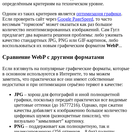
определённым критериям на техническом уровне.
Одним из таких критериев является
оптимизация графики
.
Если проверить сайт через
Google PageSpeed
, то часто
весомым "тормозом" может оказаться как раз большое
количество неоптимизированных изображений. Сам Гугл
предлагает два варианта решения проблемы: либо ужимать
качество стандартных JPG, PNG или GIF-картинок, либо
воспользоваться их новым графическим форматом
WebP
...
Сравнение WebP с другими форматами
Если взглянуть на популярные графические форматы, которые
в основном используются в Интернете, то мы можем
заметить, что практически все они имеют собственные
недостатки и при оптимизации серьёзно теряют в качестве:
JPG
– хорош для фотографий и иной полноцветной
графики, поскольку передаёт практически все видимые
цветовые оттенки (до 16777216). Однако, при сжатии
качества добавляет к изображению большое количество
цифровых шумов (разноцветные пиксели), что
визуально "замыливает" картинку.
PNG
– поддерживает как полноцветную, так и
индексированную (256 оттенков – 8 бит) палитру