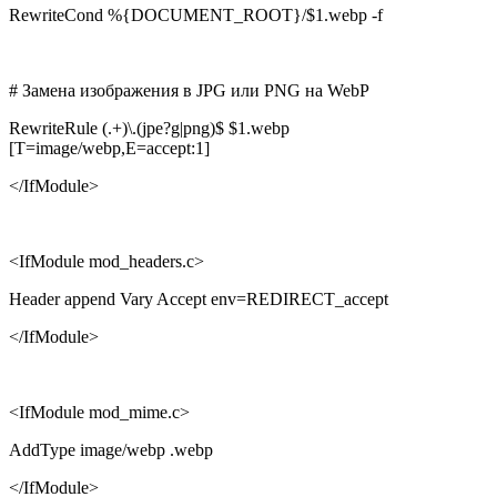
RewriteCond %{DOCUMENT_ROOT}/$1.webp -f
# Замена изображения в JPG или PNG на WebP
RewriteRule (.+)\.(jpe?g|png)$ $1.webp
[T=image/webp,E=accept:1]
</IfModule>
<IfModule mod_headers.c>
Header append Vary Accept env=REDIRECT_accept
</IfModule>
<IfModule mod_mime.c>
AddType image/webp .webp
</IfModule>