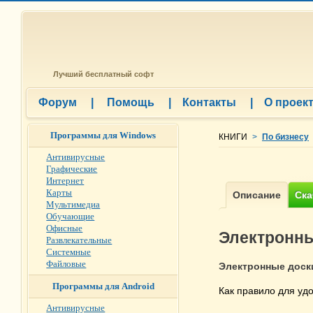
Лучший бесплатный софт
Форум
|
Помощь
|
Контакты
|
О проек
Программы для Windows
КНИГИ
>
По бизнесу
Антивирусные
Графические
Интернет
Карты
Мультимедиа
Обучающие
Офисные
Электронны
Развлекательные
Системные
Файловые
Электронные доск
Программы для Android
Как правило для уд
Антивирусные