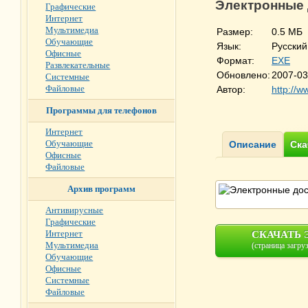
Электронные 
Графические
Интернет
Мультимедиа
Размер:
0.5 МБ
Обучающие
Язык:
Русский
Офисные
Формат:
EXE
Развлекательные
Обновлено:
2007-03
Системные
Файловые
Автор:
http://w
Программы для телефонов
Интернет
Обучающие
Офисные
Файловые
Архив программ
Антивирусные
Графические
Интернет
СКАЧАТЬ Э
Мультимедиа
(страница загру
Обучающие
Офисные
Системные
Файловые