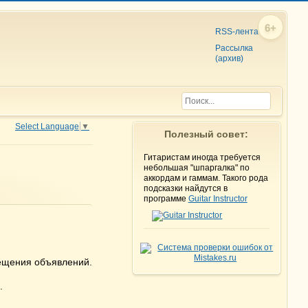
6+
RSS-лента
Рассылка
(архив)
Select Language
▼
Полезный совет:
Гитаристам иногда требуется
небольшая "шпаргалка" по
аккордам и гаммам. Такого рода
подсказки найдутся в
программе
Guitar Instructor
ещения объявлений.
.