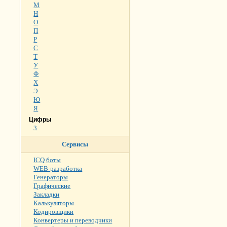
М
Н
О
П
Р
С
Т
У
Ф
Х
Э
Ю
Я
Цифры
3
Сервисы
ICQ боты
WEB-разработка
Генераторы
Графические
Закладки
Калькуляторы
Кодировщики
Конвертеры и переводчики