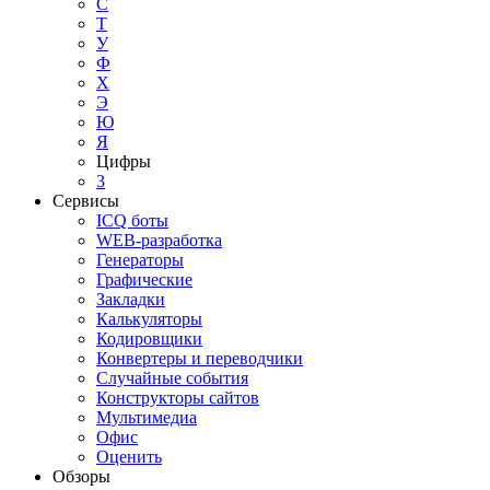
С
Т
У
Ф
Х
Э
Ю
Я
Цифры
3
Сервисы
ICQ боты
WEB-разработка
Генераторы
Графические
Закладки
Калькуляторы
Кодировщики
Конвертеры и переводчики
Случайные события
Конструкторы сайтов
Мультимедиа
Офис
Оценить
Обзоры