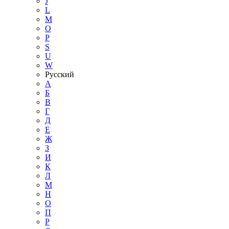
J
L
M
O
P
S
U
W
Русский
А
Б
В
Г
Д
Е
Ж
З
И
К
Л
М
Н
О
П
Р