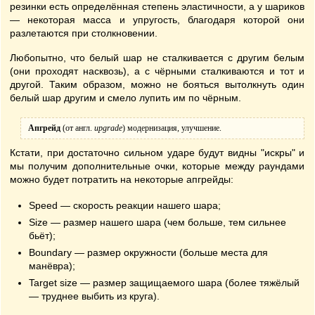
резинки есть определённая степень эластичности, а у шариков
— некоторая масса и упругость, благодаря которой они
разлетаются при столкновении.
Любопытно, что белый шар не сталкивается с другим белым
(они проходят насквозь), а с чёрными сталкиваются и тот и
другой. Таким образом, можно не бояться вытолкнуть один
белый шар другим и смело лупить им по чёрным.
Апгрейд
(от англ.
upgrade
) модернизация, улучшение.
Кстати, при достаточно сильном ударе будут видны "искры" и
мы получим дополнительные очки, которые между раундами
можно будет потратить на некоторые апгрейды:
Speed — скорость реакции нашего шара;
Size — размер нашего шара (чем больше, тем сильнее
бьёт);
Boundary — размер окружности (больше места для
манёвра);
Target size — размер защищаемого шара (более тяжёлый
— труднее выбить из круга).