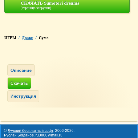
СКАЧАТЬ Sumotori dreams
(страница загрузки)
ИГРЫ
/
Драки
/
Сумо
©
Лучший бесплатный софт
,
2006-2026
.
Руслан Богданов,
ru3000@mail.ru