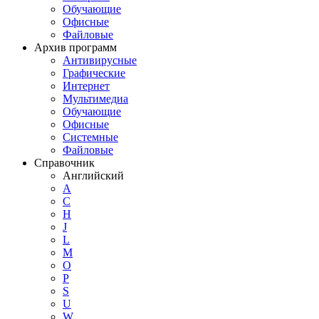
Обучающие
Офисные
Файловые
Архив программ
Антивирусные
Графические
Интернет
Мультимедиа
Обучающие
Офисные
Системные
Файловые
Справочник
Английский
A
C
H
J
L
M
O
P
S
U
W