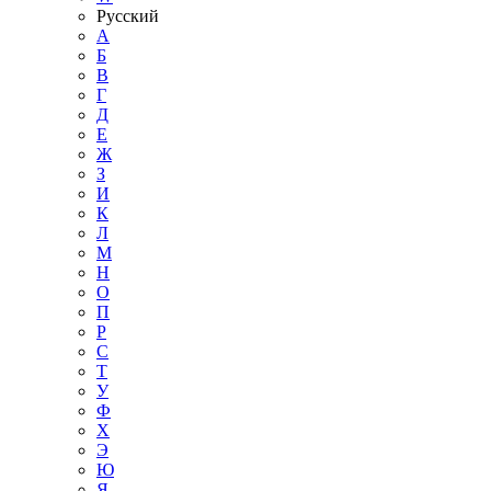
Русский
А
Б
В
Г
Д
Е
Ж
З
И
К
Л
М
Н
О
П
Р
С
Т
У
Ф
Х
Э
Ю
Я