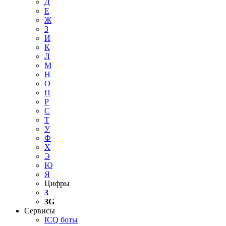
Д
Е
Ж
З
И
К
Л
М
Н
О
П
Р
С
Т
У
Ф
Х
Э
Ю
Я
Цифры
3
3G
Сервисы
ICQ боты