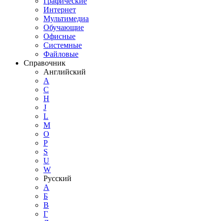
Графические
Интернет
Мультимедиа
Обучающие
Офисные
Системные
Файловые
Справочник
Английский
A
C
H
J
L
M
O
P
S
U
W
Русский
А
Б
В
Г