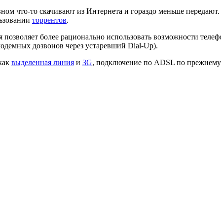
вном что-то скачивают из Интернета и гораздо меньше передают.
льзовании
торрентов
.
я позволяет более рационально использовать возможности теле
модемных дозвонов через устаревший Dial-Up).
 как
выделенная линия
и
3G
, подключение по ADSL по прежнему 