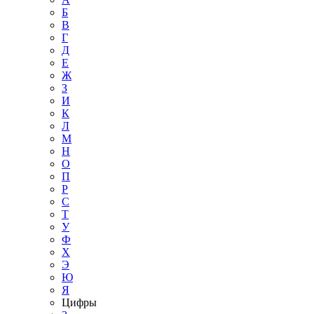
Б
В
Г
Д
Е
Ж
З
И
К
Л
М
Н
О
П
Р
С
Т
У
Ф
Х
Э
Ю
Я
Цифры