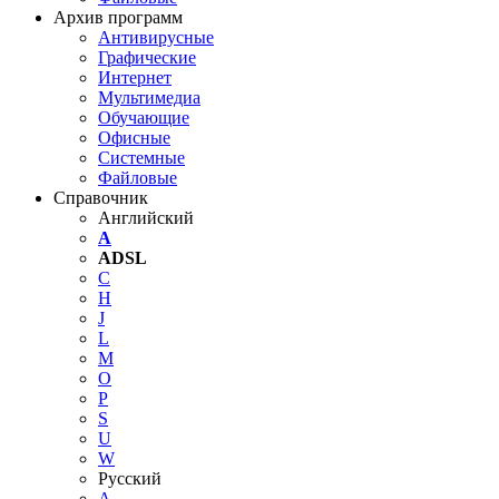
Архив программ
Антивирусные
Графические
Интернет
Мультимедиа
Обучающие
Офисные
Системные
Файловые
Справочник
Английский
A
ADSL
C
H
J
L
M
O
P
S
U
W
Русский
А