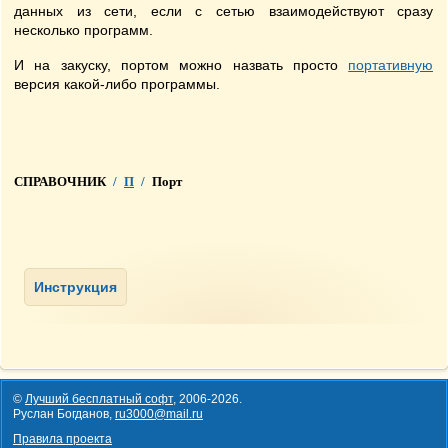
данных из сети, если с сетью взаимодействуют сразу
несколько программ.
И на закуску, портом можно назвать просто
портативную
версия какой-либо программы.
СПРАВОЧНИК
/
П
/
Порт
©
Лучший бесплатный софт
,
2006-2026
.
Руслан Богданов,
ru3000@mail.ru
Правила проекта