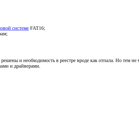
овой системе
FAT16;
рам;
ешены и необходимость в реестре вроде как отпала. Но тем не 
мами и драйверами.