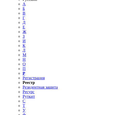
А
Б
В
Г
Д
Е
Ж
З
И
К
Л
М
Н
О
П
Р
Регистрация
Реестр
Резидентная защита
Ресурс
Руткит
С
Т
У
Ф