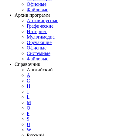
Офисные
Файловые
Архив программ
Антивирусные
Графические
Интернет
Мультимедиа
Обучающие
Офисные
Системные
Файловые
Справочник
Английский
A
C
H
J
L
M
O
P
S
U
W
Русский