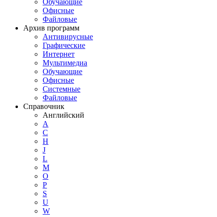
Обучающие
Офисные
Файловые
Архив программ
Антивирусные
Графические
Интернет
Мультимедиа
Обучающие
Офисные
Системные
Файловые
Справочник
Английский
A
C
H
J
L
M
O
P
S
U
W