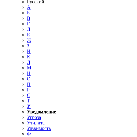
Русский
А
Б
В
Г
Д
Е
Ж
З
И
К
Л
М
Н
О
П
Р
С
Т
У
Уведомление
Угроза
Утилита
Уязвимость
Ф