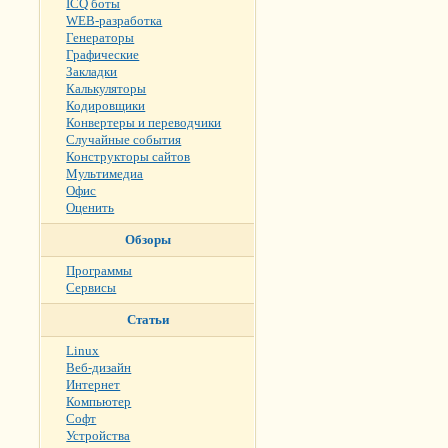
ICQ боты
WEB-разработка
Генераторы
Графические
Закладки
Калькуляторы
Кодировщики
Конвертеры и переводчики
Случайные события
Конструкторы сайтов
Мультимедиа
Офис
Оценить
Обзоры
Программы
Сервисы
Статьи
Linux
Веб-дизайн
Интернет
Компьютер
Софт
Устройства