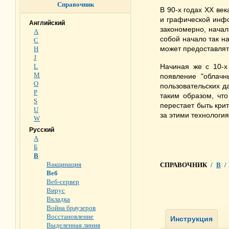
Справочник
В 90-х годах ХХ ве
и графической инф
Английский
закономерно, нача
A
собой начало так н
C
может предоставлят
H
J
L
Начиная же с 10-х
M
появление "облачн
O
пользовательских 
P
таким образом, что
S
перестает быть кри
U
за этими технологи
W
Русский
А
Б
В
Вакцинация
СПРАВОЧНИК
/
В
/
Веб
Веб-сервер
Вирус
Вкладка
Война браузеров
Восстановление
Выделенная линия