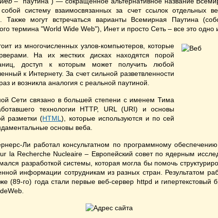
web
– "паутина") — сокращенное альтернативное название Всеми
собой систему взаимосвязанных за счет ссылок отдельных ве
в. Также могут встречаться варианты Всемирная Паутина (соб
о термина "World Wide Web"), Инет и просто Сеть – все это одно и
тоит из многочисленных узлов-компьютеров, которые
ерверами. На их жестких дисках находятся порой
аниц, доступ к которым может получить любой
нный к Интернету. За счет сильной разветвленности
 раз и возникла аналогия с реальной паутиной.
ой Сети связано в большей степени с именем Тима
аботавшего технологии HTTP, URL (URI) и основы
ой разметки (
HTML
), которые используются и по сей
ндаментальные основы веба.
ернерс-Ли работал консультатном по программному обеспечению
our la Recherche Nucleaire – Европейский совет по ядерным иссл
мался разработкой системы, которая могла бы помочь структуриро
енной информации сотрудникам из разных стран. Результатом ра
 же (89-го) года стали первые веб-сервер httpd и гипертекстовый 
ideWeb.