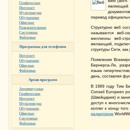
Веб
(англ.
Графические
являющей 
Интернет
документо
Мультимедиа
перевод официальног
Обучающие
Офисные
Структурно веб сос
Развлекательные
Системные
называются веб-с
Файловые
миллионы веб-стр
желающий, подключе
Программы для телефонов
структуры Сети, как
Интернет
Появление Всемирн
Обучающие
Бернерса-Ли, разр
Офисные
Файловые
языка гипертекстов
день, составляя фу
Архив программ
В 1989 году Тим Б
Антивирусные
Conseil Europeen p
Графические
(Швейцария) и зани
Интернет
доступ к многочисл
Мультимедиа
коллег к концу того
Обучающие
Офисные
редактором
WorldW
Системные
Файловые