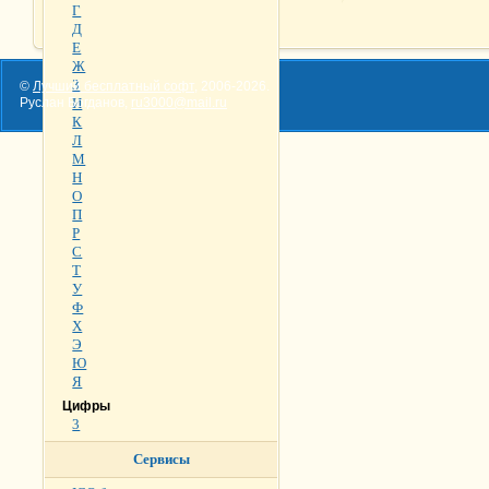
Г
Д
Е
Ж
З
©
Лучший бесплатный софт
,
2006-2026
.
Руслан Богданов,
И
ru3000@mail.ru
К
Л
М
Н
О
П
Р
С
Т
У
Ф
Х
Э
Ю
Я
Цифры
3
Сервисы