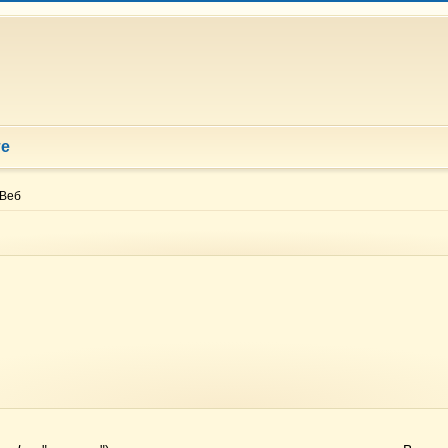
те
Веб