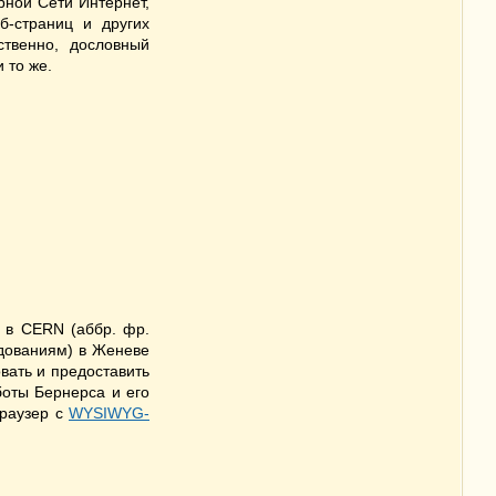
рной Сети Интернет,
б-страниц и других
ственно, дословный
 то же.
 в CERN (аббр. фр.
едованиям) в Женеве
вать и предоставить
боты Бернерса и его
браузер с
WYSIWYG-