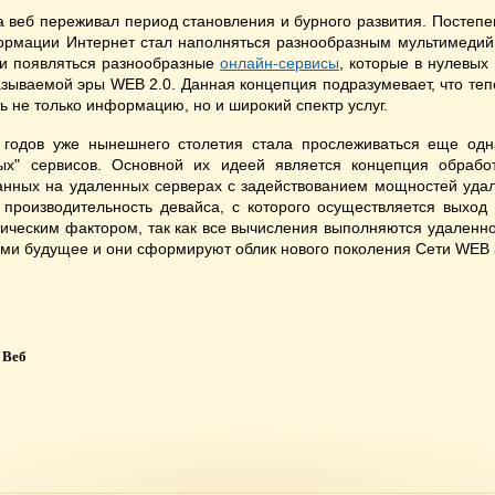
ка веб переживал период становления и бурного развития. Постепе
ормации Интернет стал наполняться разнообразным мультимедийн
ли появляться разнообразные
онлайн-сервисы
, которые в нулевых
азываемой эры WEB 2.0. Данная концепция подразумевает, что те
ь не только информацию, но и широкий спектр услуг.
 годов уже нынешнего столетия стала прослеживаться еще одн
ых" сервисов. Основной их идеей является концепция обрабо
данных на удаленных серверах с задействованием мощностей уда
 производительность девайса, с которого осуществляется выход 
тическим фактором, так как все вычисления выполняются удаленн
ями будущее и они сформируют облик нового поколения Сети WEB 
Веб