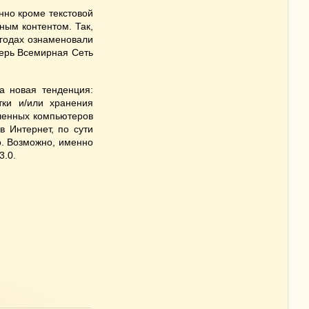
нно кроме текстовой
ым контентом. Так,
 годах ознаменовали
перь Всемирная Сеть
а новая тенденция:
тки и/или хранения
ленных компьютеров
в Интернет, по сути
о. Возможно, именно
3.0.