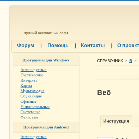
Лучший бесплатный софт
Форум
|
Помощь
|
Контакты
|
О проек
Программы для Windows
СПРАВОЧНИК
>
В
>
Антивирусные
Графические
Интернет
Карты
Мультимедиа
Веб
Обучающие
Офисные
Развлекательные
Системные
Файловые
Программы для Android
Антивирусные