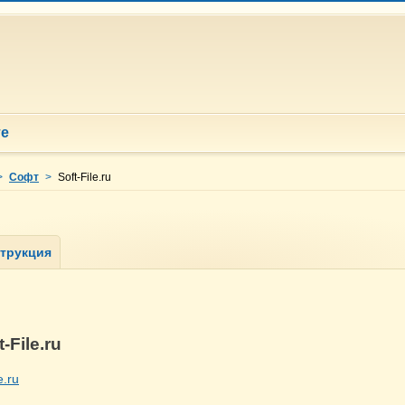
те
>
Софт
>
Soft-File.ru
t-File.ru
le.ru