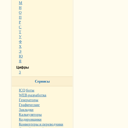
М
Н
О
П
Р
С
Т
У
Ф
Х
Э
Ю
Я
Цифры
3
Сервисы
ICQ боты
WEB-разработка
Генераторы
Графические
Закладки
Калькуляторы
Кодировщики
Конвертеры и переводчики