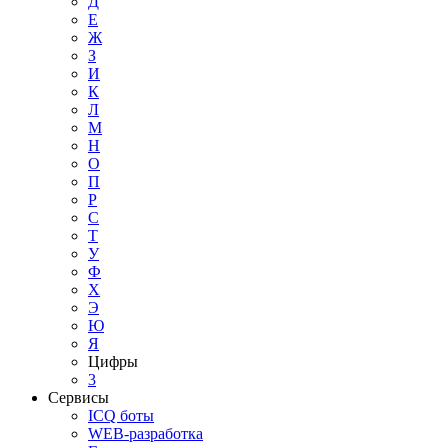
Д
Е
Ж
З
И
К
Л
М
Н
О
П
Р
С
Т
У
Ф
Х
Э
Ю
Я
Цифры
3
Сервисы
ICQ боты
WEB-разработка