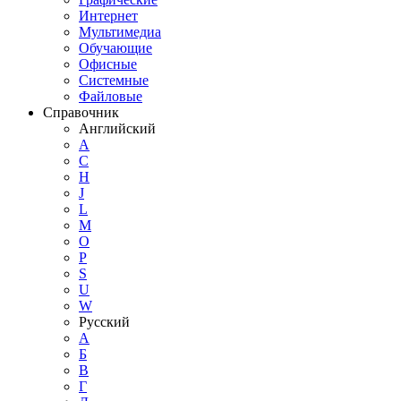
Интернет
Мультимедиа
Обучающие
Офисные
Системные
Файловые
Справочник
Английский
A
C
H
J
L
M
O
P
S
U
W
Русский
А
Б
В
Г