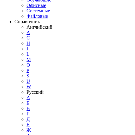
Офисные
Системные
Файловые
Справочник
Английский
A
C
H
J
L
M
O
P
S
U
W
Русский
А
Б
В
Г
Д
Е
Ж