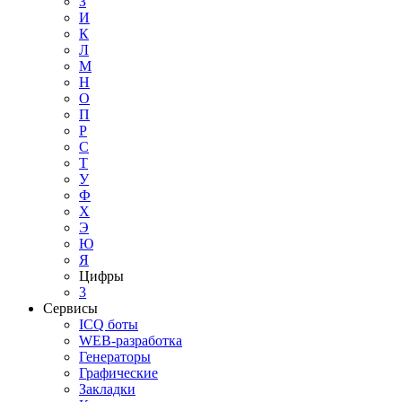
З
И
К
Л
М
Н
О
П
Р
С
Т
У
Ф
Х
Э
Ю
Я
Цифры
3
Сервисы
ICQ боты
WEB-разработка
Генераторы
Графические
Закладки