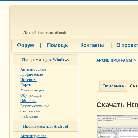
Лучший бесплатный софт
Форум
|
Помощь
|
Контакты
|
О проек
Программы для Windows
АРХИВ ПРОГРАММ
>
Антивирусные
Графические
Интернет
Карты
Мультимедиа
Обучающие
Офисные
Скачать Htm
Развлекательные
Системные
Файловые
Программы для Android
Антивирусные