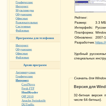
Графические
Интернет
Мультимедиа
Обучающие
Рейтинг:
Офисные
Развлекательные
Размер:
3.3 МБ
Системные
Интерфейс:
Русски
Файловые
Платформа:
Window
Обновлено:
2007-1
Программы для телефонов
Разработчик:
https:
Интернет
Обучающие
Офисные
Удобный русскоязы
Файловые
специальных инстру
Архив программ
Антивирусные
Графические
Скачать для Window
Интернет
CoolNovo
Версия для Wind
Fresh FTP
HtmlReader
32-битная версия 
QIP 2010
числе 64-битных).
Apache Swissknife
DUTraffic