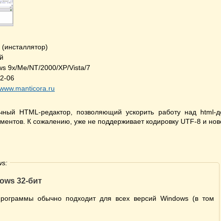
 (инсталлятор)
й
s 9x/Me/NT/2000/XP/Vista/7 32-bit
2-06
//www.manticora.ru
чный HTML-редактор, позволяющий ускорить работу над html-д
ментов. К сожалению, уже не поддерживает кодировку UTF-8 и н
s:
ows 32-бит
программы обычно подходит для всех версий Windows (в том