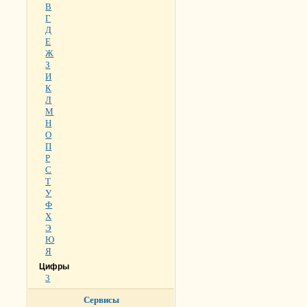
В
Г
Д
Е
Ж
З
И
К
Л
М
Н
О
П
Р
С
Т
У
Ф
Х
Э
Ю
Я
Цифры
3
Сервисы