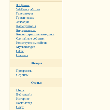
ICQ боты
WEB-разработка
Генераторы
Графические
Закладки
Калькуляторы
Кодировщики
Конвертеры и переводчики
Случайные события
Конструкторы сайтов
Мультимедиа
Офис
Оценить
Обзоры
Программы
Сервисы
Статьи
Linux
Веб-дизайн
Интернет
Компьютер
Софт