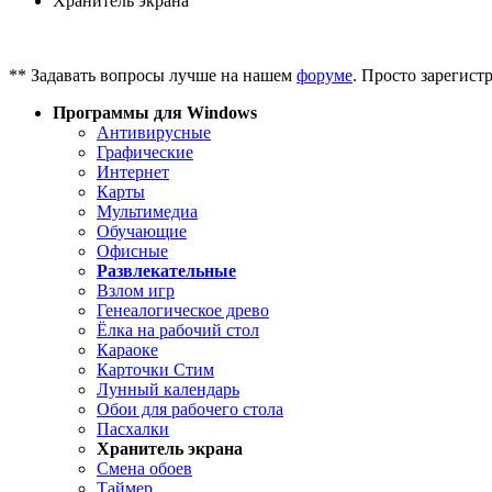
Хранитель экрана
** Задавать вопросы лучше на нашем
форуме
. Просто зарегист
Программы для Windows
Антивирусные
Графические
Интернет
Карты
Мультимедиа
Обучающие
Офисные
Развлекательные
Взлом игр
Генеалогическое древо
Ёлка на рабочий стол
Караоке
Карточки Стим
Лунный календарь
Обои для рабочего стола
Пасхалки
Хранитель экрана
Смена обоев
Таймер