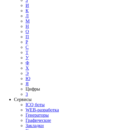
З
И
К
Л
М
Н
О
П
Р
С
Т
У
Ф
Х
Э
Ю
Я
Цифры
3
Сервисы
ICQ боты
WEB-разработка
Генераторы
Графические
Закладки