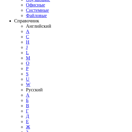
Офисные
Системные
Файловые
Справочник
Английский
A
C
H
J
L
M
O
P
S
U
W
Русский
А
Б
В
Г
Д
Е
Ж