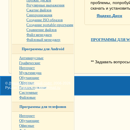
Прожиг дисков
проблемы, попробуй
Регулярные выражения
скачать и установит
Сжатие файлов
Синхронизация
Яндекс.Диск
Создание ISO образов
Создание portable-программ
Сравнение файлов
Файл менеджер
Файловый менеджер
ПРОГРАММЫ ДЛЯ W
Программы для Android
Антивирусные
** Задавать вопрос
Графические
Интернет
Мультимедиа
Обучающие
Офисные
©
Лучший бесплатный софт
,
2006-2026
.
Развлекательные
Руслан Богданов,
ru3000@mail.ru
Системные
Файловые
Программы для телефонов
Интернет
Обучающие
Офисные