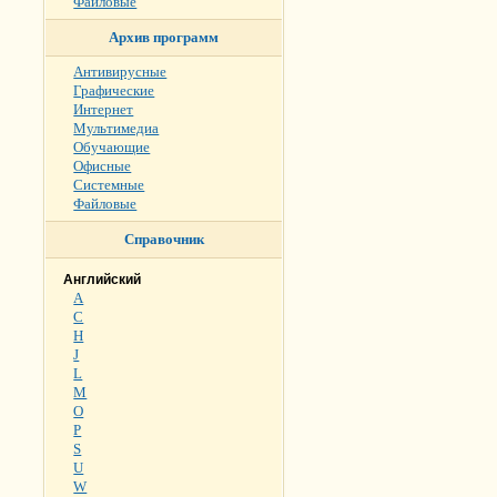
Файловые
Архив программ
Антивирусные
Графические
Интернет
Мультимедиа
Обучающие
Офисные
Системные
Файловые
Справочник
Английский
A
C
H
J
L
M
O
P
S
U
W