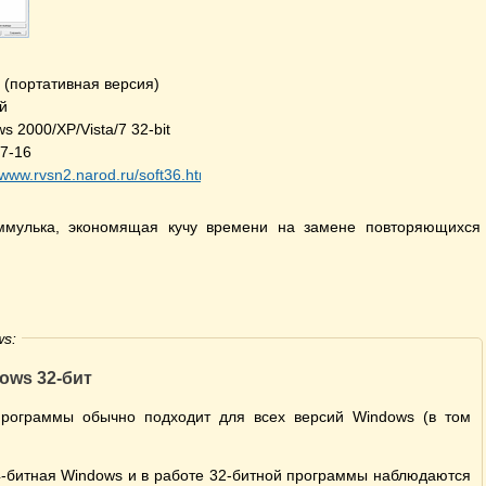
 (портативная версия)
й
s 2000/XP/Vista/7 32-bit
7-16
//www.rvsn2.narod.ru/soft36.htm
ммулька, экономящая кучу времени на замене повторяющихся 
s:
ows 32-бит
программы обычно подходит для всех версий Windows (в том
4-битная Windows и в работе 32-битной программы наблюдаются