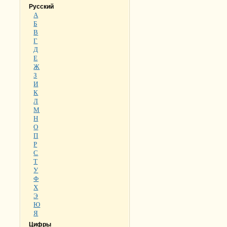
Русский
А
Б
В
Г
Д
Е
Ж
З
И
К
Л
М
Н
О
П
Р
С
Т
У
Ф
Х
Э
Ю
Я
Цифры