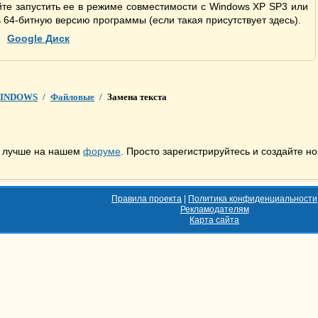
те запустить ее в режиме совместимости с Windows XP SP3 или
ь 64-битную версию программы (если такая присутствует здесь).
Google Диск
INDOWS
/
Файловые
/
Замена текста
ы лучше на нашем
форуме
. Просто зарегистрируйтесь и создайте но
Правила проекта
|
Политика конфиденциальности
Рекламодателям
Карта сайта