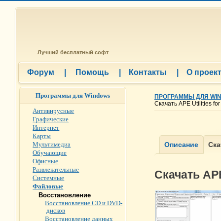
Лучший бесплатный софт
Форум
|
Помощь
|
Контакты
|
О проек
Программы для Windows
ПРОГРАММЫ ДЛЯ WI
Скачать APE Utilities fo
Антивирусные
Графические
Интернет
Карты
Мультимедиа
Обучающие
Офисные
Развлекательные
Скачать APE 
Системные
Файловые
Восстановление
Восстановление CD и DVD-
дисков
Восстановление данных