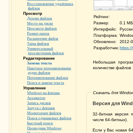
Восстановление удалённых
файлов
Просмотр
Рейтинг:
Дерево файлов
Размер:
0.1 МБ
Место на диске
Просмотр файлов
Интерфейс:
Русски
Размер папок
Платформа:
Window
Расширение файла
Обновлено:
2012-0
Типы файлов
Разработчик:
https:
Универсальный
просмотрщик файлов
Редактирование
Небольшая програ
Замена текста
количестве файлов
Пакетное переименование
аудио файлов
Переименование файлов
Поиск и замена текста
Управление
Скачать для Window
Windows на флешке
Архиватор
Запись дисков
Версия для Wind
Запуск с флешки
Мониторинг файлов
32-битная версия 
Поиск одинаковых файлов
числе 64-битных).
Быстрый поиск
Проводник Windows
Если у Вас новая 6