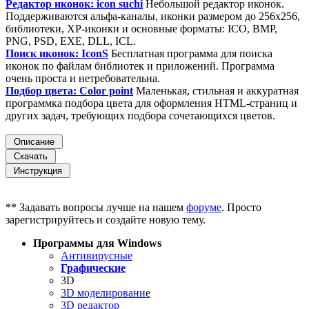
Редактор иконок: icon suchi
Небольшой редактор иконок.
Поддерживаются альфа-каналы, иконки размером до 256х256,
библиотеки, XP-иконки и основные форматы: ICO, BMP,
PNG, PSD, EXE, DLL, ICL.
Поиск иконок: IconS
Бесплатная программа для поиска
иконок по файлам библиотек и приложений. Программа
очень проста и нетребовательна.
Подбор цвета: Color point
Маленькая, стильная и аккуратная
программка подбора цвета для оформления HTML-страниц и
других задач, требующих подбора сочетающихся цветов.
** Задавать вопросы лучше на нашем
форуме
. Просто
зарегистрируйтесь и создайте новую тему.
Программы для Windows
Антивирусные
Графические
3D
3D моделирование
3D редактор