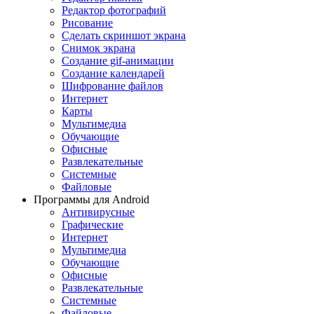
Редактор фотографий
Рисование
Сделать скриншот экрана
Снимок экрана
Создание gif-анимации
Создание календарей
Шифрование файлов
Интернет
Карты
Мультимедиа
Обучающие
Офисные
Развлекательные
Системные
Файловые
Программы для Android
Антивирусные
Графические
Интернет
Мультимедиа
Обучающие
Офисные
Развлекательные
Системные
Файловые