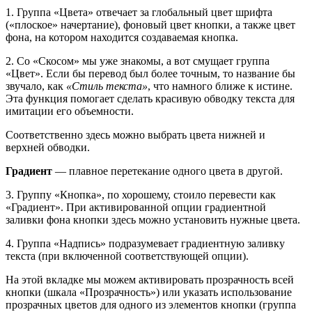
1. Группа «Цвета» отвечает за глобальный цвет шрифта
(«плоское» начертание), фоновый цвет кнопки, а также цвет
фона, на котором находится создаваемая кнопка.
2. Со «Скосом» мы уже знакомы, а вот смущает группа
«Цвет». Если бы перевод был более точным, то название бы
звучало, как
«Стиль текста»
, что намного ближе к истине.
Эта функция помогает сделать красивую обводку текста для
имитации его объемности.
Соответственно здесь можно выбрать цвета нижней и
верхней обводки.
Градиент
— плавное перетекание одного цвета в другой.
3. Группу «Кнопка», по хорошему, стоило перевести как
«Градиент». При активированной опции градиентной
заливки фона кнопки здесь можно установить нужные цвета.
4. Группа «Надпись» подразумевает градиентную заливку
текста (при включенной соответствующей опции).
На этой вкладке мы можем активировать прозрачность всей
кнопки (шкала «Прозрачность») или указать использование
прозрачных цветов для одного из элементов кнопки (группа