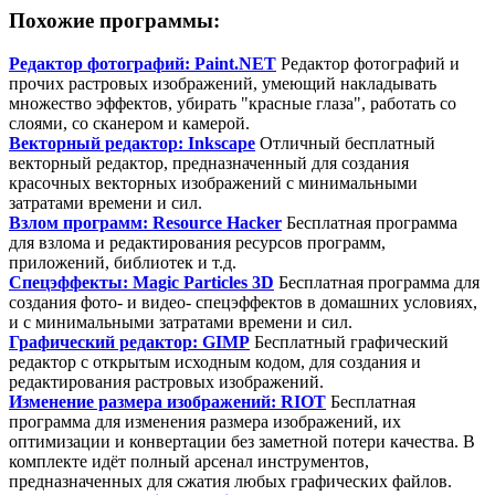
Похожие программы:
Редактор фотографий: Paint.NET
Редактор фотографий и
прочих растровых изображений, умеющий накладывать
множество эффектов, убирать "красные глаза", работать со
слоями, со сканером и камерой.
Векторный редактор: Inkscape
Отличный бесплатный
векторный редактор, предназначенный для создания
красочных векторных изображений с минимальными
затратами времени и сил.
Взлом программ: Resource Hacker
Бесплатная программа
для взлома и редактирования ресурсов программ,
приложений, библиотек и т.д.
Спецэффекты: Magic Particles 3D
Бесплатная программа для
создания фото- и видео- спецэффектов в домашних условиях,
и с минимальными затратами времени и сил.
Графический редактор: GIMP
Бесплатный графический
редактор с открытым исходным кодом, для создания и
редактирования растровых изображений.
Изменение размера изображений: RIOT
Бесплатная
программа для изменения размера изображений, их
оптимизации и конвертации без заметной потери качества. В
комплекте идёт полный арсенал инструментов,
предназначенных для сжатия любых графических файлов.