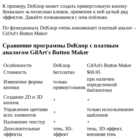
К примеру, DeKnop может создать прямоугольную кнопку
буквально за несколько кликов, применив к ней целый ряд
эффектов. Давайте познакомимся с ним поближе.
По функционалу DeKnop очень напоминает платный аналог –
GifArt's Button Maker:
Сравнение программы DeKnop с платным
аналогом GifArt's Button Maker
Особенности
DeKnop
GifArt's Button Maker
Стоимость
бесплатно
$69.95
при наличии
Изменение формы
только
определенной
кнопки
прямоугольник
библиотеки
Создание 2D и 3D
+
+
кнопок
Управление цветами
только использование
+
всех элементов
шаблонов
Наложение текстур
+
+
Дополнительные
тень, 3D-
тень, 3D-эффект,
эффекты
эффект
внешняя тень