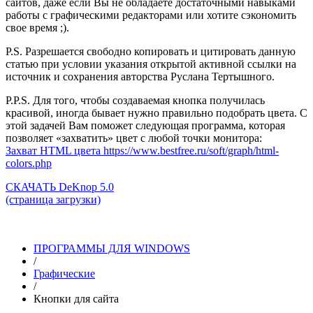
сайтов, даже если Вы не обладаете достаточными навыками
работы с графическими редакторами или хотите сэкономить
свое время ;).
P.S. Разрешается свободно копировать и цитировать данную
статью при условии указания открытой активной ссылки на
источник и сохранения авторства Руслана Тертышного.
P.P.S. Для того, чтобы создаваемая кнопка получилась
красивой, иногда бывает нужно правильно подобрать цвета. С
этой задачей Вам поможет следующая программа, которая
позволяет «захватить» цвет с любой точки монитора:
Захват HTML цвета https://www.bestfree.ru/soft/graph/html-
colors.php
СКАЧАТЬ DeKnop 5.0
(страница загрузки)
ПРОГРАММЫ ДЛЯ WINDOWS
/
Графические
/
Кнопки для сайта