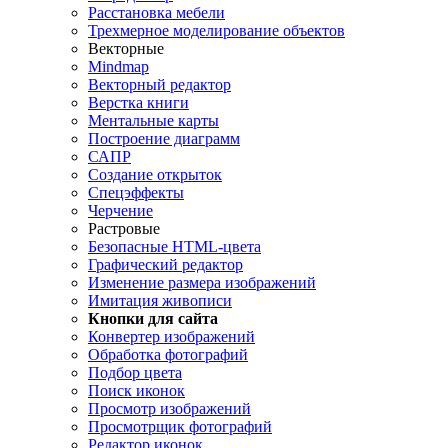
Расстановка мебели
Трехмерное моделирование объектов
Векторные
Mindmap
Векторный редактор
Верстка книги
Ментальные карты
Построение диаграмм
САПР
Создание открыток
Спецэффекты
Черчение
Растровые
Безопасные HTML-цвета
Графический редактор
Изменение размера изображений
Имитация живописи
Кнопки для сайта
Конвертер изображений
Обработка фотографий
Подбор цвета
Поиск иконок
Просмотр изображений
Просмотрщик фотографий
Редактор иконок