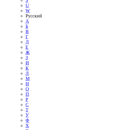
S
U
W
Русский
А
Б
В
Г
Д
Е
Ж
З
И
К
Л
М
Н
О
П
Р
С
Т
У
Ф
Х