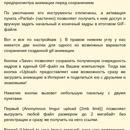
предпросмотра анимации перед сохранением.
По умолчанию его инструменты отключены, а активация
пункта «Partial» (частично) позволяет получить к ним доступ и
вручную задать начальный и конечный кадры в итоговом GIF-
файле.
Вот и все по настройкам :). В правом нижнем углу у нас
имеется две кнопки для одного из возможных вариантов
сохранения созданной gif-анимации.
Кнопка «Save» позволяет сохранить полученную очередность
кадров в единый GIF-файл на Вашем компьютере. Тогда как
кнопка «Upload» предоставляет нам возможность сразу же
загрузить анимацию в Интернет и поделиться ею с друзьями и
знакомыми!
Нажатие кнопки вызовет небольшую панельку с двумя
пунктами.
Первый (Anonymous Imgur upload (2mb limit)) позволяет
выгрузить любой файл размером до 2 мегабайт без
регистрации и сразу же получить на него ссылки.
Второй (Upload to your Imgur account) дает нам возможность