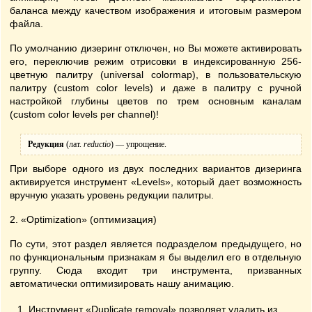
баланса между качеством изображения и итоговым размером
файла.
По умолчанию дизеринг отключен, но Вы можете активировать
его, переключив режим отрисовки в индексированную 256-
цветную палитру (universal colormap), в пользовательскую
палитру (custom color levels) и даже в палитру с ручной
настройкой глубины цветов по трем основным каналам
(custom color levels per channel)!
Редукция
(лат.
reductio
) — упрощение.
При выборе одного из двух последних вариантов дизеринга
активируется инструмент «Levels», который дает возможность
вручную указать уровень редукции палитры.
2. «Optimization» (оптимизация)
По сути, этот раздел является подразделом предыдущего, но
по функциональным признакам я бы выделил его в отдельную
группу. Сюда входит три инструмента, призванных
автоматически оптимизировать нашу анимацию.
Инструмент «Duplicate removal» позволяет удалить из