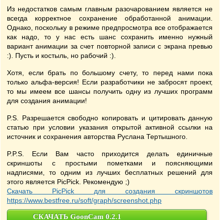
Из недостатков самым главным разочарованием является не
всегда корректное сохранение обработанной анимации.
Однако, поскольку в режиме предпросмотра все отображается
как надо, то у нас есть шанс сохранить именно нужный
вариант анимации за счет повторной записи с экрана превью
:). Пусть и костыль, но рабочий :).
Хотя, если брать по большому счету, то перед нами пока
только альфа-версия! Если разработчики не забросят проект,
то мы имеем все шансы получить одну из лучших программ
для создания анимации!
P.S. Разрешается свободно копировать и цитировать данную
статью при условии указания открытой активной ссылки на
источник и сохранения авторства Руслана Тертышного.
P.P.S. Если Вам часто приходится делать единичные
скриншоты с простыми пометками и поясняющими
надписями, то одним из лучших бесплатных решений для
этого является PicPick. Рекомендую ;)
Скачать PicPick для создания скриншотов
https://www.bestfree.ru/soft/graph/screenshot.php
СКАЧАТЬ GoonCam 0.2.1