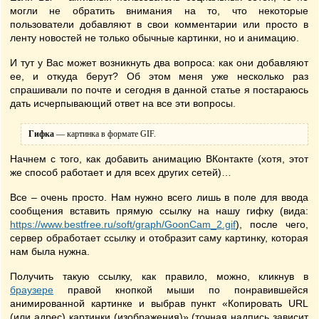
могли не обратить внимания на то, что некоторые
пользователи добавляют в свои комментарии или просто в
ленту новостей не только обычные картинки, но и анимацию.
И тут у Вас может возникнуть два вопроса: как они добавляют
ее, и откуда берут? Об этом меня уже несколько раз
спрашивали по почте и сегодня в данной статье я постараюсь
дать исчерпывающий ответ на все эти вопросы.
Гифка
— картинка в формате GIF.
Начнем с того, как добавить анимацию ВКонтакте (хотя, этот
же способ работает и для всех других сетей)…
Все – очень просто. Нам нужно всего лишь в поле для ввода
сообщения вставить прямую ссылку на нашу гифку (вида:
https://www.bestfree.ru/soft/graph/GoonCam_2.gif
), после чего,
сервер обработает ссылку и отобразит саму картинку, которая
нам была нужна.
Получить такую ссылку, как правило, можно, кликнув в
браузере
правой кнопкой мыши по понравившейся
анимированной картинке и выбрав пункт «Копировать URL
(или адрес) картинки (изображения)» (точная надпись зависит