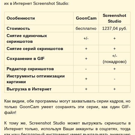
их в Интернет Screenshot Studio:
Screenshot
Особенности
GoonCam
Studio
Стоимость
бесплатно
1237,04 руб.
Снятие одиночных
+/-
+
скриншотов
Снятие серий скриншотов
+
+
+/-
Сохранение в GIF
+
(покадрово)
Редактор скриншотов
-
+
Инструменты оптимизации
+
-
картинки
Выгрузка в Интернет
+
+
Как видим, обе программы могут захватывать серии кадров, но
только GoonCam умеет сохранять эти серии, как один GIF-
файл!
К тому же, Screenshot Studio может выгружать скриншоты в
Интернет только, используя Ваши аккаунты в соцсетях, тогда
как наш бесплатный инструмент умеет выкладывать анимацию