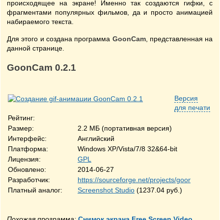
происходящее на экране! Именно так создаются гифки, с
фрагментами популярных фильмов, да и просто анимацией
набираемого текста.
Для этого и создана программа
GoonCam
, представленная на
данной странице.
GoonCam 0.2.1
Версия
для печати
Рейтинг:
Размер:
2.2 МБ (портативная версия)
Интерфейс:
Английский
Платформа:
Windows XP/Vista/7/8 32&64-bit
Лицензия:
GPL
Обновлено:
2014-06-27
Разработчик:
https://sourceforge.net/projects/gooncam/
Платный аналог:
Screenshot Studio
(1237.04 руб.)
Похожая программа:
Снимок экрана Free Screen Video