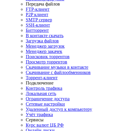
Передача файлов
FTP-клиент
P2P клиент
SMTP сервер
SSH-клиент
Битторрент
В контакте скачать
Загрузка файлов
Менеджер загрузок
Менеджер закачек
Поисковик торрентов
Просмотр торрентов
Скачивание музыки в контакте
Скачивание с файлообменников
Торрент-клиент
Подключение
Контроль трафика
Локальная сеть
Ограничение доступа
Сетевые настройки
Удаленный доступ к компьютеру
Учёт трафика
Сервисы
Курс валют ЦБ РФ
Онлайн диски