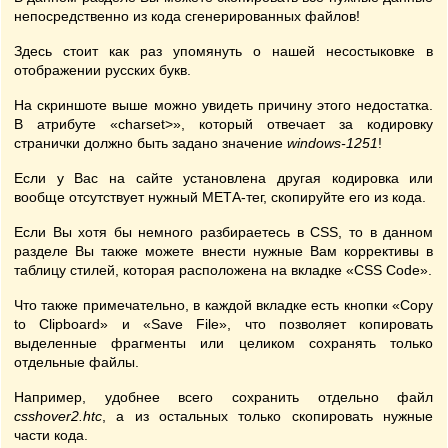
непосредственно из кода сгенерированных файлов!
Здесь стоит как раз упомянуть о нашей несостыковке в
отображении русских букв.
На скриншоте выше можно увидеть причину этого недостатка.
В атрибуте «charset>», который отвечает за кодировку
странички должно быть задано значение
windows-1251
!
Если у Вас на сайте установлена другая кодировка или
вообще отсутствует нужный МЕТА-тег, скопируйте его из кода.
Если Вы хотя бы немного разбираетесь в CSS, то в данном
разделе Вы также можете внести нужные Вам коррективы в
таблицу стилей, которая расположена на вкладке «CSS Code».
Что также примечательно, в каждой вкладке есть кнопки «Copy
to Clipboard» и «Save File», что позволяет копировать
выделенные фрагменты или целиком сохранять только
отдельные файлы.
Например, удобнее всего сохранить отдельно файл
csshover2.htc
, а из остальных только скопировать нужные
части кода.