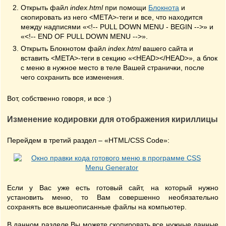
Открыть файл
index.html
при помощи
Блокнота
и
скопировать из него <META>-теги и все, что находится
между надписями «<!-- PULL DOWN MENU - BEGIN -->» и
«<!-- END OF PULL DOWN MENU -->».
Открыть Блокнотом файл
index.html
вашего сайта и
вставить <META>-теги в секцию «<HEAD></HEAD>», а блок
с меню в нужное место в теле Вашей странички, после
чего сохранить все изменения.
Вот, собственно говоря, и все :)
Изменение кодировки для отображения кириллицы
Перейдем в третий раздел – «HTML/CSS Code»:
Если у Вас уже есть готовый сайт, на который нужно
установить меню, то Вам совершенно необязательно
сохранять все вышеописанные файлы на компьютер.
В данном разделе Вы можете скопировать все нужные данные