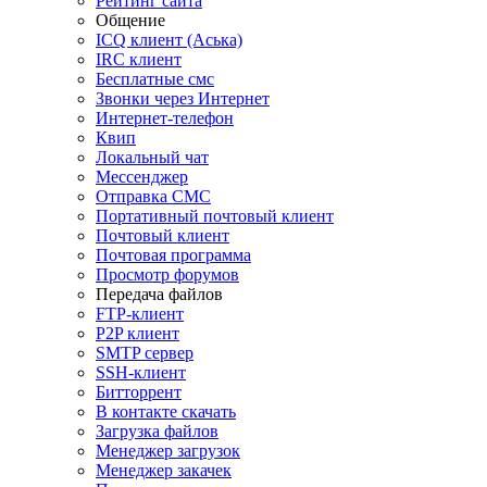
Рейтинг сайта
Общение
ICQ клиент (Аська)
IRC клиент
Бесплатные смс
Звонки через Интернет
Интернет-телефон
Квип
Локальный чат
Мессенджер
Отправка СМС
Портативный почтовый клиент
Почтовый клиент
Почтовая программа
Просмотр форумов
Передача файлов
FTP-клиент
P2P клиент
SMTP сервер
SSH-клиент
Битторрент
В контакте скачать
Загрузка файлов
Менеджер загрузок
Менеджер закачек