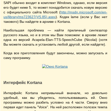
SAPI обычно входит в комплект Windows, однако, если версия
его будет ниже 5, то может понадобится скачать новую версию
с официального сайта Microsoft (
http://msdn.microsoft.com/en-
us/library/ms723627(VS.85).aspx
). Кодек lame (если у Вас нет
такового) Вы найдете в архиве с Kortana.
Наибольшая проблема — найти приличный синтезатор
русского языка, но и в этом мы Вам поможем: в архиве лежит
одна из версий Acapela-Elan-TTS-SpeechCube (Nicolai) (хотя
Вы можете скачать и установить любой другой, если найдете).
Когда все приготовления будут закончены, можно запускать и
саму программу.
Интерфейс Kortana
Интерфейс Kortana непривычный вначале, но довольно
удобный, как вы убедитесь, попользовавшись ей. Окно
программы можно разбить условно на 4 части. Сверху вниз
первая идет панель "Voice". На ней расположен полозок темпа