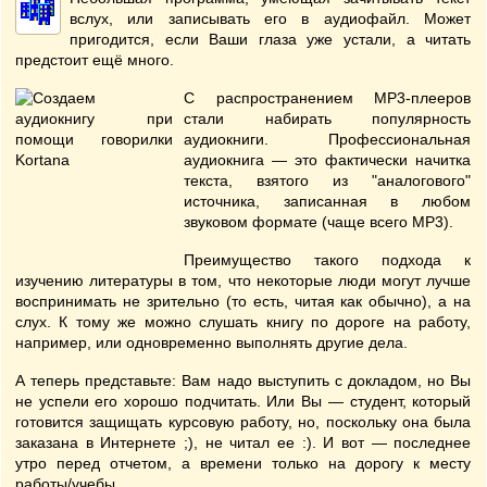
вслух, или записывать его в аудиофайл. Может
пригодится, если Ваши глаза уже устали, а читать
предстоит ещё много.
С распространением MP3-плееров
стали набирать популярность
аудиокниги. Профессиональная
аудиокнига — это фактически начитка
текста, взятого из "аналогового"
источника, записанная в любом
звуковом формате (чаще всего MP3).
Преимущество такого подхода к
изучению литературы в том, что некоторые люди могут лучше
воспринимать не зрительно (то есть, читая как обычно), а на
слух. К тому же можно слушать книгу по дороге на работу,
например, или одновременно выполнять другие дела.
А теперь представьте: Вам надо выступить с докладом, но Вы
не успели его хорошо подчитать. Или Вы — студент, который
готовится защищать курсовую работу, но, поскольку она была
заказана в Интернете ;), не читал ее :). И вот — последнее
утро перед отчетом, а времени только на дорогу к месту
работы/учебы.