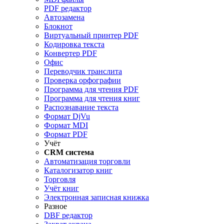
PDF редактор
Автозамена
Блокнот
Виртуальный принтер PDF
Кодировка текста
Конвертер PDF
Офис
Переводчик транслита
Проверка орфографии
Программа для чтения PDF
Программа для чтения книг
Распознавание текста
Формат DjVu
Формат MDI
Формат PDF
Учёт
CRM система
Автоматизация торговли
Каталогизатор книг
Торговля
Учёт книг
Электронная записная книжка
Разное
DBF редактор