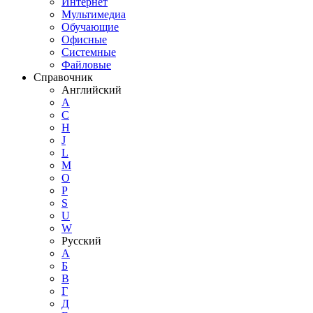
Интернет
Мультимедиа
Обучающие
Офисные
Системные
Файловые
Справочник
Английский
A
C
H
J
L
M
O
P
S
U
W
Русский
А
Б
В
Г
Д