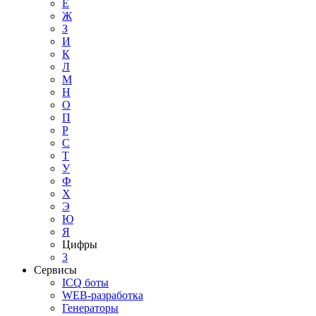
Е
Ж
З
И
К
Л
М
Н
О
П
Р
С
Т
У
Ф
Х
Э
Ю
Я
Цифры
3
Сервисы
ICQ боты
WEB-разработка
Генераторы