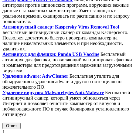
антитроян против шпионских программ, ворующих важные
данные с заражённых компьютеров. Умеет защищать в
реальном времени, сканировать по расписанию и по запросу
пользователя.
Антивирусный сканер: Kaspersky Virus Removal Tool
Бесплатный антивирусный сканер от команды Касперского.
Позволяет достаточно быстро проверить компьютер на
наличие нежелательных элементов и при необходимости,
удалить их.
Антивирус для флешки: Panda USB Vaccine
Бесплатный
антивирус для флешки, позволяющий вакцинировать флешки
и компьютеры для предотсвращения заражения загрузочными
вирусами.
Удаление adware: AdwCleaner
Бесплатная утилита для
обнаружения и удаления adware и другого потенциально
нежелательного ПО.
Удаление вирусов: Malwarebytes Anti-Malware
Бесплатный
антивирусный сканер, который умеет обновляться через
Интернет и позволяет очистить компьютер от вирусов и
неблагонадежного ПО в случае блокировки установленного
антивируса.
1