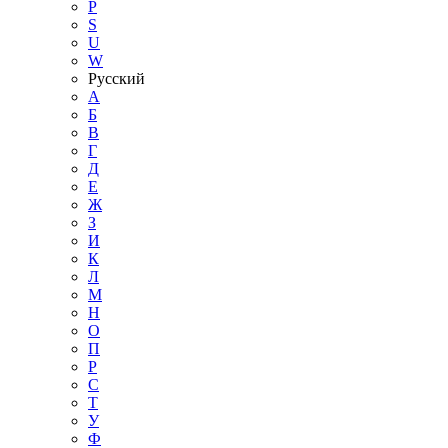
P
S
U
W
Русский
А
Б
В
Г
Д
Е
Ж
З
И
К
Л
М
Н
О
П
Р
С
Т
У
Ф