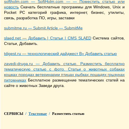
softholm.com — SoftHolm.com — — Поместить статью или
новость
Скачать бесплатные программы для Windows, Unix и
Pocket PC категорий графика, интернет, бизнес, утилиты,
связь, разработка ПО, игры, заставки
submitme.ru — Submit Article — SubmitMe
slaed.net — Добавить | Статьи | CMS SLAED
Система сайтов,
Статьи, Добавить.
tdigest.ru — технологический дайджест В» Добавить статью
zavedi-druga.ru — Добавить статью. Разместить бесплатно
тематическую статью с фото. Статьи о животных собаках
кошках породах ветеринарии птицах рыбках лошадях грызунах
питомниках
Бесплатное размещение тематических статей на
сайте о животных Заведи друга.
СЕРВИСЫ
/
Текстовые
/
Разместить статью