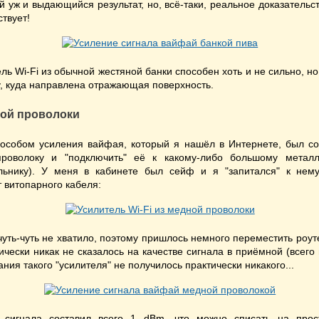
й уж и выдающийся результат, но, всё-таки, реальное доказательст
твует!
ель Wi-Fi из обычной жестяной банки способен хоть и не сильно, н
ну, куда направлена отражающая поверхность.
ной проволоки
особом усиления вайфая, который я нашёл в Интернете, был сов
роволоку и "подключить" её к какому-либо большому металл
льнику). У меня в кабинете был сейф и я "запитался" к не
 витопарного кабеля:
чуть-чуть не хватило, поэтому пришлось немного переместить роуте
тически никак не сказалось на качестве сигнала в приёмной (всего
ания такого "усилителя" не получилось практически никакого...
 сигнала составил всего 1 dBm, что можно списать на прост