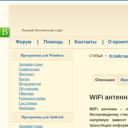
B
Лучший бесплатный софт
Форум
|
Помощь
|
Контакты
|
О проек
Программы для Windows
СТАТЬИ
>
Устройства
Антивирусные
Графические
Интернет
Карты
Мультимедиа
Обучающие
Офисные
WiFi антенн
Развлекательные
Системные
Файловые
WiFi антенна
– ос
беспроводному станд
Программы для Android
напрямую зависит
трансляции информ
Антивирусные