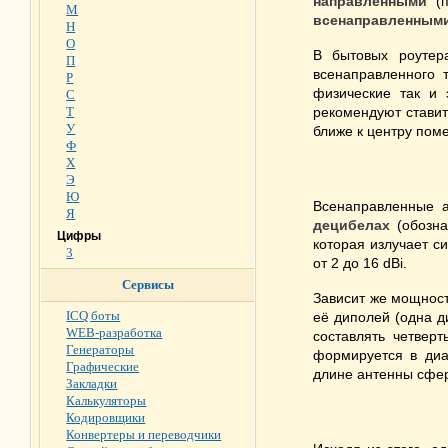
направленными
(п
М
всенаправленным
Н
О
В бытовых роутер
П
всенаправленного 
Р
физические так и 
С
Т
рекомендуют ставит
У
ближе к центру пом
Ф
Х
Э
Ю
Всенаправленные а
Я
децибелах
(обозна
Цифры
которая излучает с
3
от 2 до 16 dBi.
Сервисы
Зависит же мощност
ICQ боты
её диполей (одна д
WEB-разработка
составлять четвер
Генераторы
формируется в диа
Графические
длине антенны сфер
Закладки
Калькуляторы
Кодировщики
Конвертеры и переводчики