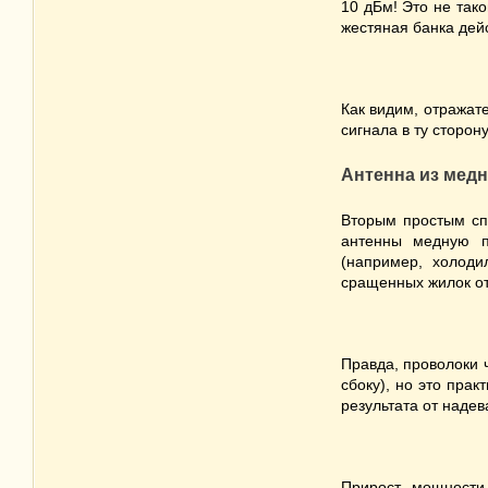
10 дБм! Это не тако
жестяная банка дейс
Как видим, отражат
сигнала в ту сторо
Антенна из мед
Вторым простым сп
антенны медную п
(например, холоди
сращенных жилок от
Правда, проволоки 
сбоку), но это прак
результата от надев
Прирост мощности