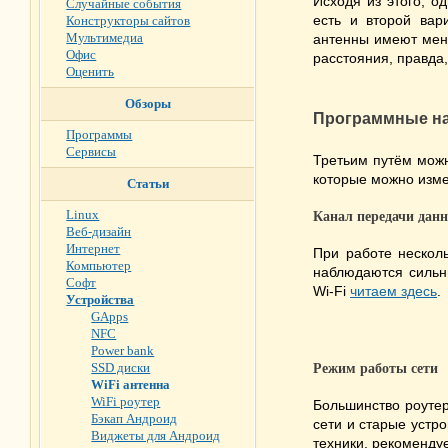
Исходя из этого, о
Случайные события
есть и второй вар
Конструкторы сайтов
Мультимедиа
антенны имеют мен
Офис
расстояния, правда,
Оценить
Обзоры
Программные н
Программы
Сервисы
Третьим путём можн
которые можно изме
Статьи
Linux
Канал передачи дан
Веб-дизайн
Интернет
При работе несколь
Компьютер
наблюдаются сильны
Софт
Wi-Fi
читаем здесь
.
Устройства
GApps
NFC
Power bank
SSD диски
Режим работы сети
WiFi антенна
WiFi роутер
Большинство роутер
Бэкап Андроид
сети и старые устр
Виджеты для Андроид
техники, рекоменду