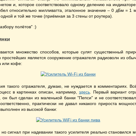
нетом и, которое соответствовало одному делению на индикатор
бел относительно милливатта, эталонное значение – 0 дБм = 1 
одной и той же точке (приёмная за 3 стены от роутера).
азбору полётов" :)
янки
вается множество способов, которые сулят существенный прир
з простейших является сооружение отражателя радиоволн из обы
а или кофе:
ия такого отражателя, думаю, не нуждается в комментариях. Вс
роцесс в картинках описан, например,
здесь
. Первый вариант отр
, он был сделан из маленькой банки "Пепси" и не соответствова
оответственно, практически не давал никакого прироста мощнос
 выполнен из высокой банки:
, но сигнал при надевании такого усилителя реально становился