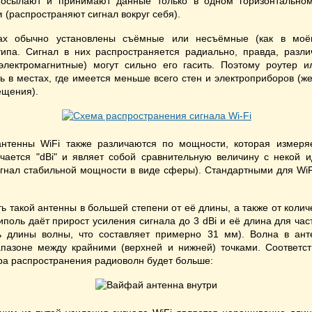
осылают и принимают данные только в одном горизонтальном
и
(распространяют сигнал вокруг себя).
ах обычно установлены съёмные или несъёмные (как в моё
типа. Сигнал в них распространяется радиально, правда, разли
электромагнитные) могут сильно его гасить. Поэтому роутер и
ь в местах, где имеется меньше всего стен и электроприборов (ж
ещения).
нтенны WiFi также различаются по мощности, которая измер
чается "dBi" и являет собой сравнительную величину с некой и
игнал стабильной мощности в виде сферы). Стандартными для Wi
ь такой антенны в большей степени от её длины, а также от коли
иполь даёт прирост усиления сигнала до 3 dBi и её длина для час
ть длины волны, что составляет примерно 31 мм). Волна в ант
пазоне между крайними (верхней и нижней) точками. Соответс
а распространения радиоволн будет больше: