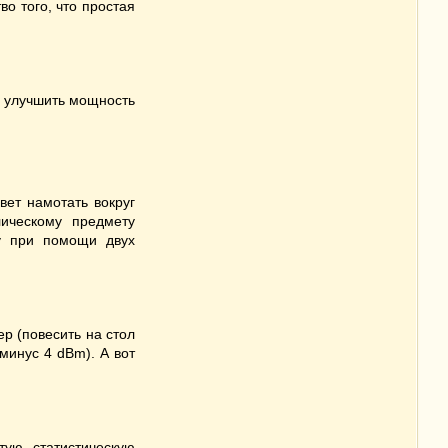
во того, что простая
о улучшить мощность
ет намотать вокруг
ическому предмету
му при помощи двух
р (повесить на стол
 минус 4 dBm). А вот
ую статистическую