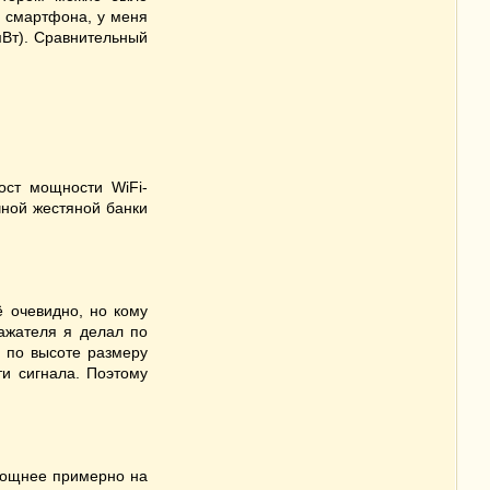
е смартфона, у меня
мВт). Сравнительный
ост мощности WiFi-
чной жестяной банки
ё очевидно, но кому
ажателя я делал по
л по высоте размеру
ти сигнала. Поэтому
 мощнее примерно на