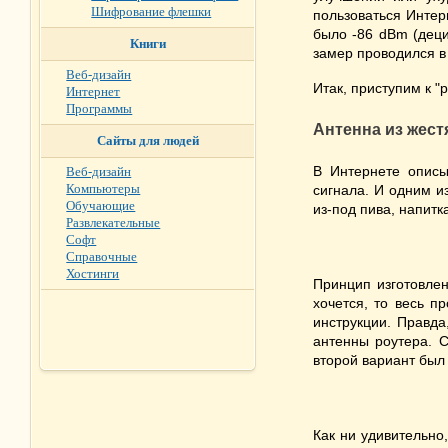
Шифрование флешки
пользоваться Интер
было -86 dBm (деци
Книги
замер проводился в 
Веб-дизайн
Итак, приступим к "р
Интернет
Программы
Антенна из жест
Сайты для людей
В Интернете описы
Веб-дизайн
Компьютеры
сигнала. И одним и
Обучающие
из-под пива, напитк
Развлекательные
Софт
Справочные
Хостинги
Принцип изготовлен
хочется, то весь п
инструкции. Правда
антенны роутера. С
второй вариант был
Как ни удивительно