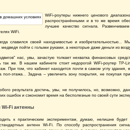
WiFi-роутеры нижнего ценового диапазо
распространёнными и в то же время обе
лучшее качество сигнала. Развенчива
елях WiFi.
сегда славился своей находчивостью и изобретательностью... М
 медведя пойти с голыми руками, а некоторые даже деньги из возд
двигов" нас, увы, зачастую толкает нехватка финансовых средст
 так же. В нашем кабинете стоит недорогой WiFi-роутер TP-Li
таж. При том, что кабинет находится почти в самом углу здания, е
а пол-этажа... Задача – увеличить зону покрытия, не покупая при
собого результата достичь, увы, не получилось, но, возможно, да
оих ошибок и сэкономит время на бесполезные по своей сути эксп
 Wi-Fi антенны
одить к практическим экспериментам, думаю, нелишне будет 
тандартных антенн Wi-Fi. По способу распространения сигн