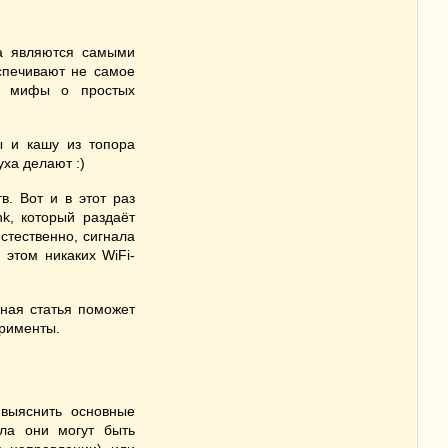
на являются самыми
спечивают не самое
ем мифы о простых
ы и кашу из топора
уха делают :)
в. Вот и в этот раз
nk, который раздаёт
стественно, сигнала
 этом никаких WiFi-
нная статья поможет
ерименты.
выяснить основные
ала они могут быть