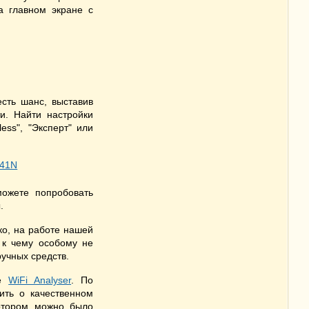
а главном экране с
есть шанс, выставив
и. Найти настройки
ess", "Эксперт" или
можете попробовать
.
ко, на работе нашей
и к чему особому не
ручных средств.
ие
WiFi Analyser
. По
ить о качественном
котором можно было