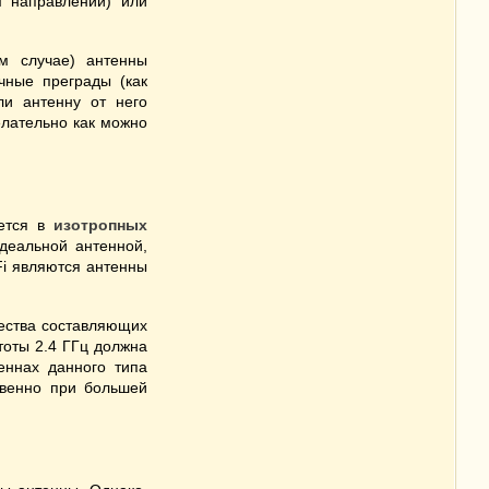
 направлении) или
м случае) антенны
чные преграды (как
ли антенну от него
елательно как можно
яется в
изотропных
деальной антенной,
Fi являются антенны
чества составляющих
тоты 2.4 ГГц должна
еннах данного типа
твенно при большей