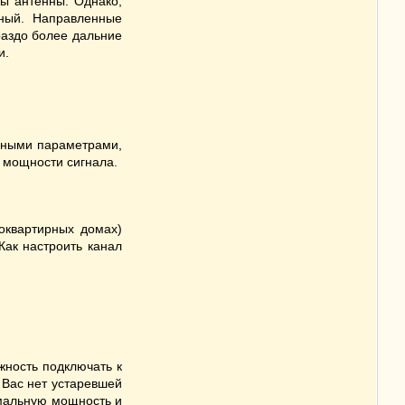
ны антенны. Однако,
нный. Направленные
аздо более дальние
и.
овными параметрами,
 мощности сигнала.
гоквартирных домах)
Как настроить канал
жность подключать к
 Вас нет устаревшей
имальную мощность и