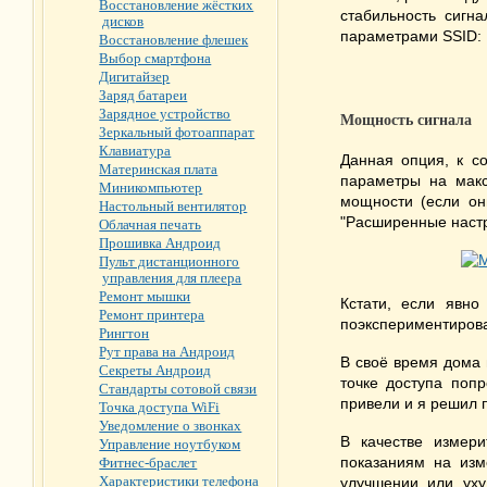
Восстановление жёстких
стабильность сигн
дисков
параметрами SSID:
Восстановление флешек
Выбор смартфона
Дигитайзер
Заряд батареи
Зарядное устройство
Мощность сигнала
Зеркальный фотоаппарат
Клавиатура
Данная опция, к со
Материнская плата
параметры на макс
Миникомпьютер
мощности (если они
Настольный вентилятор
"Расширенные настр
Облачная печать
Прошивка Андроид
Пульт дистанционного
управления для плеера
Ремонт мышки
Кстати, если явно
Ремонт принтера
поэкспериментиров
Рингтон
Рут права на Андроид
В своё время дома 
Секреты Андроид
точке доступа попр
Стандарты сотовой связи
привели и я решил 
Точка доступа WiFi
Уведомление о звонках
В качестве измер
Управление ноутбуком
показаниям на изм
Фитнес-браслет
Характеристики телефона
улучшении или уху