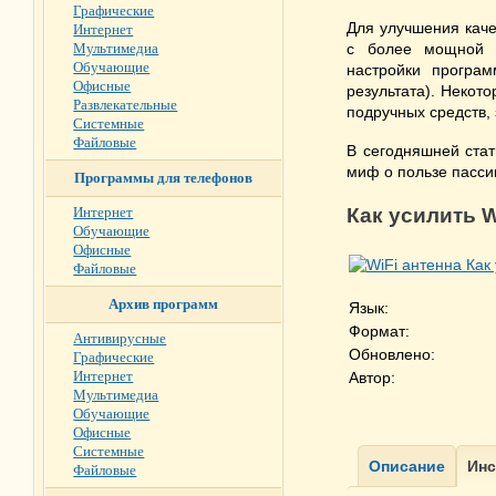
Графические
Для улучшения каче
Интернет
Мультимедиа
с более мощной а
Обучающие
настройки програ
Офисные
результата). Некот
Развлекательные
подручных средств,
Системные
Файловые
В сегодняшней ста
миф о пользе пасси
Программы для телефонов
Интернет
Как усилить 
Обучающие
Офисные
Файловые
Архив программ
Язык:
Формат:
Антивирусные
Обновлено:
Графические
Интернет
Автор:
Мультимедиа
Обучающие
Офисные
Системные
Файловые