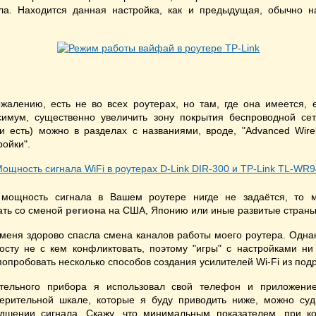
ала. Находится данная настройка, как и предыдущая, обычно н
жалению, есть не во всех роутерах, но там, где она имеется, 
имум, существенно увеличить зону покрытия беспроводной сет
 есть) можно в разделах с названиями, вроде, "Advanced Wirel
ойки".
 мощность сигнала в Вашем роутере нигде не задаётся, то 
ать со сменой
региона
на США, Японию или иные развитые страны
меня здорово спасла смена каналов работы моего роутера. Одна
осту не с кем конфликтовать, поэтому "игры" с настройками н
попробовать несколько способов создания усилителей Wi-Fi из под
ительного прибора я использовал свой телефон и приложен
ерительной шкале, которые я буду приводить ниже, можно суд
дшении сигнала. Скажу, что минимальным показателем, при 