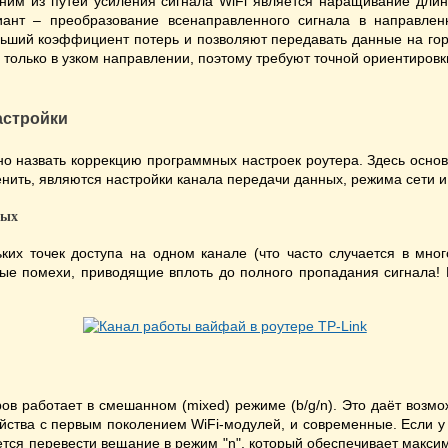
дним из путей усиления сигнала WiFi является наращивание дли
иант – преобразование всенаправленного сигнала в направле
ьший коэффициент потерь и позволяют передавать данные на гор
 только в узком направлении, поэтому требуют точной ориентировк
астройки
о назвать коррекцию программных настроек роутера. Здесь осн
нить, являются настройки канала передачи данных, режима сети и
ных
ких точек доступа на одном канале (что часто случается в мно
е помехи, приводящие вплоть до полного пропадания сигнала! 
ов работает в смешанном (mixed) режиме (b/g/n). Это даёт возмо
ойства с первым поколением WiFi-модулей, и современные. Если у
ется перевести вещание в режим "n", который обеспечивает макс