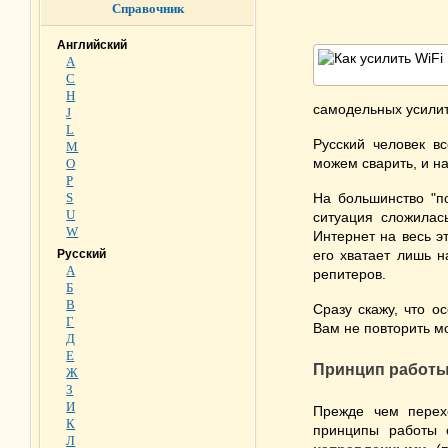
Справочник
Английский
A
C
H
самодельных усилит
J
L
Русский человек в
M
можем сварить, и на
O
P
S
На большинство "по
U
ситуация сложилась
W
Интернет на весь э
Русский
его хватает лишь н
А
репитеров.
Б
В
Сразу скажу, что о
Г
Вам не повторить м
Д
Е
Принцип работы
Ж
З
И
Прежде чем перех
К
принципы работы с
Л