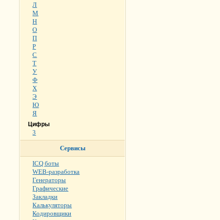
Л
М
Н
О
П
Р
С
Т
У
Ф
Х
Э
Ю
Я
Цифры
3
Сервисы
ICQ боты
WEB-разработка
Генераторы
Графические
Закладки
Калькуляторы
Кодировщики