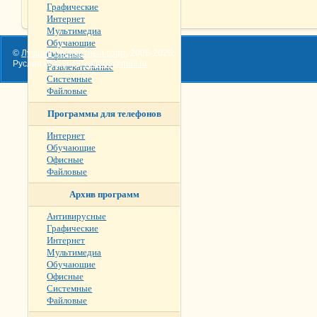
Графические
Интернет
Мультимедиа
Обучающие
©
Лучший бесплатный софт
,
2006-2026
.
Офисные
Руслан Богданов,
ru3000@mail.ru
Развлекательные
Системные
Файловые
Программы для телефонов
Интернет
Обучающие
Офисные
Файловые
Архив программ
Антивирусные
Графические
Интернет
Мультимедиа
Обучающие
Офисные
Системные
Файловые