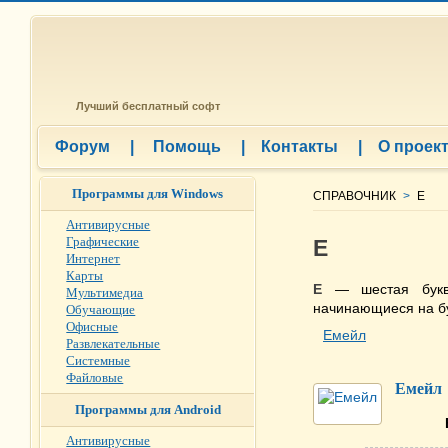
Лучший бесплатный софт
Форум
|
Помощь
|
Контакты
|
О проек
Программы для Windows
СПРАВОЧНИК
>
Е
Антивирусные
Графические
Е
Интернет
Карты
Е
— шестая буква
Мультимедиа
начинающиеся на бу
Обучающие
Офисные
Емейл
Развлекательные
Системные
Файловые
Емейл
Программы для Android
Антивирусные