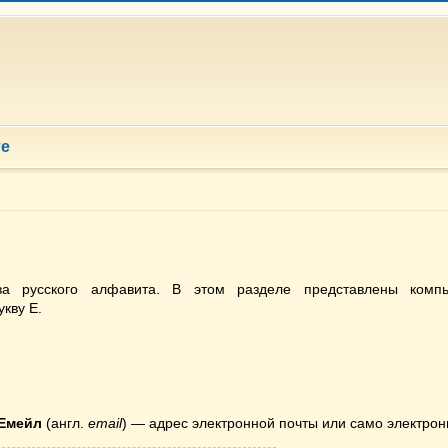
те
 русского алфавита. В этом разделе представлены компь
кву Е.
Емейл
(англ.
email
) — адрес электронной почты или само электро