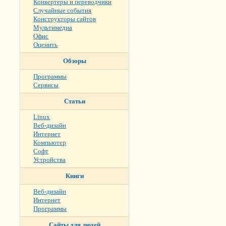
Конвертеры и переводчики
Случайные события
Конструкторы сайтов
Мультимедиа
Офис
Оценить
Обзоры
Программы
Сервисы
Статьи
Linux
Веб-дизайн
Интернет
Компьютер
Софт
Устройства
Книги
Веб-дизайн
Интернет
Программы
Сайты для людей