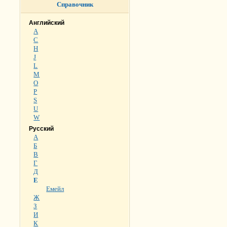
Справочник
Английский
A
C
H
J
L
M
O
P
S
U
W
Русский
А
Б
В
Г
Д
Е
Емейл
Ж
З
И
К