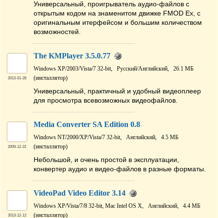
Универсальный, проигрыватель аудио-файлов с
открытым кодом на знаменитом движке FMOD Ex, с
оригинальным итерфейсом и большим количеством
возможностей.
The KMPlayer 3.5.0.77
Windows XP/2003/Vista/7 32-bit,
Русский/Английский,
26.1 МБ
(инсталлятор)
2013-01-28
Универсальный, практичный и удобный видеоплеер
для просмотра всевозможных видеофайлов.
Media Converter SA Edition 0.8
Windows NT/2000/XP/Vista/7 32-bit,
Английский,
4.5 МБ
(инсталлятор)
2009-12-31
Небольшой, и очень простой в эксплуатации,
конвертер аудио и видео-файлов в разные форматы.
VideoPad Video Editor 3.14
Windows XP/Vista/7/8 32-bit, Mac Intel OS X,
Английский,
4.4 МБ
(инсталлятор)
2013-12-12