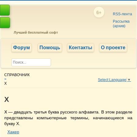
6+
RSS-лента
Рассылка
(архив)
Лучший бесплатный софт
Форум
Помощь
Контакты
О проекте
СПРАВОЧНИК
>
Select Language
▼
Х
Х
Х
— двадцать третья буква русского алфавита. В этом разделе
представлены компьютерные термины, начинающиеся на
букву Х.
Хакер