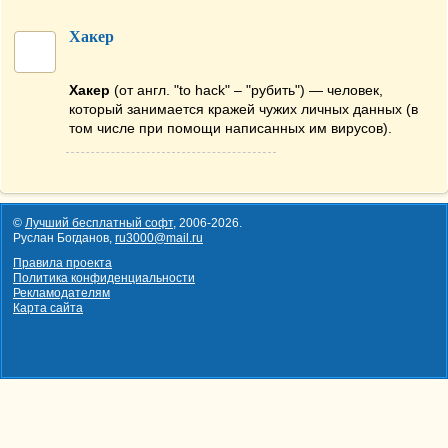
Хакер
Хакер
(от англ. "to hack" – "рубить") — человек,
который занимается кражей чужих личных данных (в
том числе при помощи написанных им вирусов).
©
Лучший бесплатный софт
,
2006-2026
.
Руслан Богданов,
ru3000@mail.ru
Правила проекта
Политика конфиденциальности
Рекламодателям
Карта сайта