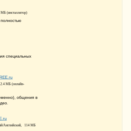
 МБ (инсталлятор)
 полностью
ния специальных
2.4 МБ (онлайн-
еменно), общения в
део.
ий/Английский,
114 МБ