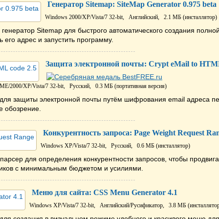
Генератор Sitemap: SiteMap Generator 0.975 beta
Windows 2000/XP/Vista/7 32-bit,
Английский,
2.1 МБ (инсталлятор)
генератор Sitemap для быстрого автоматического создания полной
ь его адрес и запустить программу.
Защита электронной почты: Crypt eMail to HTML
E/2000/XP/Vista/7 32-bit,
Русский,
0.3 МБ (портативная версия)
для защиты электронной почты путём шифрования email адреса 
е обозрение.
Конкурентность запроса: Page Weight Request Ra
Windows XP/Vista/7 32-bit,
Русский,
0.6 МБ (инсталлятор)
арсер для определения конкурентности запросов, чтобы продвига
виков с минимальным бюджетом и усилиями.
Меню для сайта: CSS Menu Generator 4.1
Windows XP/Vista/7 32-bit,
Английский/Русификатор,
3.8 МБ (инсталлято
ля создания в визуальном режиме удобного и красивого меню для