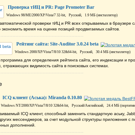
Проверка тИЦ и PR: Page Promoter Bar
Windows 98/ME/2000/XP/Vista/7 32-bit,
Русский,
1.9 МБ (инсталлятор)
автоматической проверки тИЦ и PR всех открываемых в браузере с
 экономить время на оценке позиций продвигаемых сайтов.
Рейтинг сайта: Site-Auditor 3.0.24 beta
Windows 2000/XP/Vista/7/8/10 32&64-bit,
Русский,
30.4 МБ (инсталлятор)
программа для определения рейтинга сайта, его индексации и пр
, отражающих видимость сайта в поисковых системах.
е
ICQ клиент (Аська): Miranda 0.10.80
Windows NT/2000/XP/Vista/7/8/10 32&64-bit,
Русский/Английский,
24.4 МБ (портатив
аиваемый ICQ клиент, способный заменить стандартную аську, Jabb
ругих мессенджеров, за счет модульной структуры приложения с 
нных дополнений.