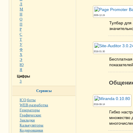
Л
М
Н
2009-12-24
О
Тулбар для 
П
значительно
Р
С
Т
У
Ф
2018-01-30
Х
Бесплатная 
Э
Ю
показателей
Я
Цифры
3
Общени
Сервисы
ICQ боты
WEB-разработка
2018-08-14
Генераторы
Гибко настр
Графические
множество д
Закладки
многочисле
Калькуляторы
Кодировщики