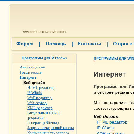
Лучший бесплатный софт
Форум
|
Помощь
|
Контакты
|
О проек
Программы для Windows
ПРОГРАММЫ ДЛЯ WI
Антивирусные
Графические
Интернет
Интернет
Веб-дизайн
Программы для Ин
HTML редактор
и быстрее решать с
IP WhoIs
WAP редактор
Мы постарались вы
Web сервер
XML редактор
соответствующим п
Визуальный HTML
Веб-дизайн
редактор
HTML редактор
Генератор Sitemap
Защита электронной почты
IP WhoIs
Конкурентность запроса
WAP редактор