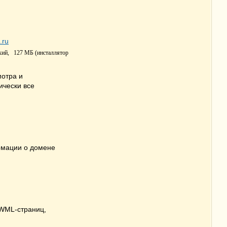
кий,
127 МБ (инсталлятор
отра и
ически все
рмации о домене
 WML-страниц,