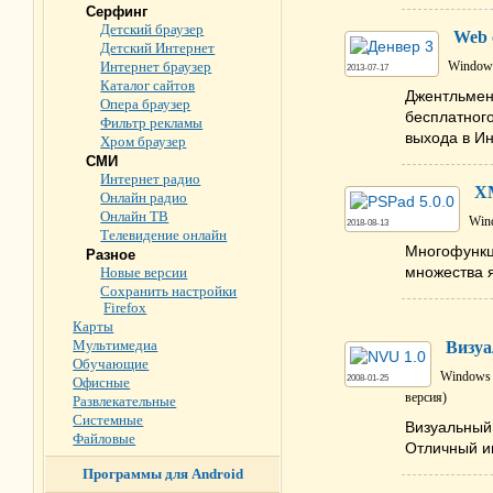
Серфинг
Детский браузер
Web 
Детский Интернет
Интернет браузер
Windows
2013-07-17
Каталог сайтов
Джентльмен
Опера браузер
бесплатног
Фильтр рекламы
выхода в Ин
Хром браузер
СМИ
Интернет радио
XM
Онлайн радио
Онлайн ТВ
Wind
2018-08-13
Телевидение онлайн
Многофункц
Разное
множества я
Новые версии
Сохранить настройки
Firefox
Карты
Мультимедиа
Визуа
Обучающие
Windows 
2008-01-25
Офисные
версия)
Развлекательные
Системные
Визуальный
Файловые
Отличный ин
Программы для Android