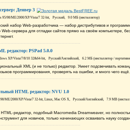
сервер: Денвер 3
 95/98/ME/2000/XP/Vista/7 32-bit,
Русский,
9.0 МБ (инсталлятор)
ский набор Web-разработчика — набор дистрибутивов и программ
о Web-сервера для отладки сайтов прямо на своём компьютере, бе
тернет.
L редактор: PSPad 5.0.0
ows XP/Vista/7/8/10 32&64-bit,
Русский/Английский,
6.2 МБ (инсталлятор / портативн
иональный XML (и не только) редактор. Умеет подсвечивать коман
зыков программирования, проверять на ошибки, и много чего ещё.
льный HTML редактор: NVU 1.0
98/ME/2000/XP/Vista/7 32-bit,
Linux, Mac OS X,
Русский/Английский,
7.9 MB (инсталл
 HTML-редактор, подобный Macromedia Dreamweaver, но полность
струмент для новичов, только начинающих осваивать науку создан