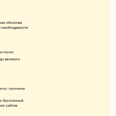
ная оболочка
з необходимости
ая версия)
ды великого
ятор / портативная
ю бесплатный.
ия сайтов.