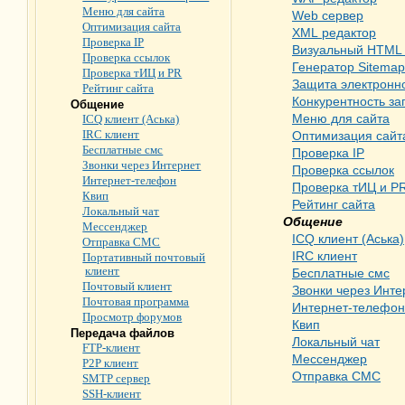
Меню для сайта
Web сервер
Оптимизация сайта
XML редактор
Проверка IP
Визуальный HTML 
Проверка ссылок
Генератор Sitemap
Проверка тИЦ и PR
Защита электронн
Рейтинг сайта
Конкурентность за
Общение
Меню для сайта
ICQ клиент (Аська)
IRC клиент
Оптимизация сайт
Бесплатные смс
Проверка IP
Звонки через Интернет
Проверка ссылок
Интернет-телефон
Проверка тИЦ и P
Квип
Рейтинг сайта
Локальный чат
Общение
Мессенджер
ICQ клиент (Аська)
Отправка СМС
IRC клиент
Портативный почтовый
клиент
Бесплатные смс
Почтовый клиент
Звонки через Инте
Почтовая программа
Интернет-телефон
Просмотр форумов
Квип
Передача файлов
Локальный чат
FTP-клиент
Мессенджер
P2P клиент
Отправка СМС
SMTP сервер
SSH-клиент