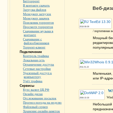
Битторрент
В контакте скачать
Веб-диз
Загрузка файлов
Менеджер загрузок
Менеджер закачек
Поисковик торрентов
Просмотр торрентов
2018-08-09
Скачивание музыки в
/ портативная в
контакте
Мощный бес
Скачивание с
редактиров
файлообменников
Торрент-клиент
популярные
Подключение
Контроль трафика
Локальная сеть
Ограничение доступа
2011-01-22
Сетевые настройки
Удаленный доступ к
Маленькая,
компьютеру
или IP-адре
Учёт трафика
Сервисы
Курс валют ЦБ РФ
WA
Онлайн диски
Wind
Отслеживание посылок
2008-10-30
Прогноз погоды на неделю
Небольшой 
Файловый сервер
предназнач
Хранение онлайн-заметок