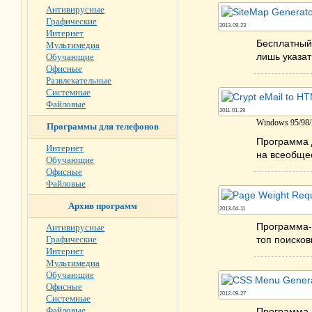
Антивирусные
Графические
2013-09-23
Интернет
Бесплатный 
Мультимедиа
лишь указат
Обучающие
Офисные
Развлекательные
Системные
Файловые
2011-01-29
Windows 95/98/M
Программы для телефонов
Программа 
Интернет
на всеобще
Обучающие
Офисные
Файловые
Архив программ
2013-04-11
Программа-п
Антивирусные
Графические
топ поиско
Интернет
Мультимедиа
Обучающие
Офисные
2012-09-27
Системные
Файловые
Программа д