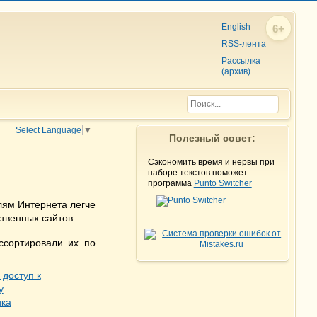
English
6+
RSS-лента
Рассылка
(архив)
Select Language
▼
Полезный совет:
Сэкономить время и нервы при
наборе текстов поможет
программа
Punto Switcher
лям Интернета легче
твенных сайтов.
ссортировали их по
доступ к
у
ика