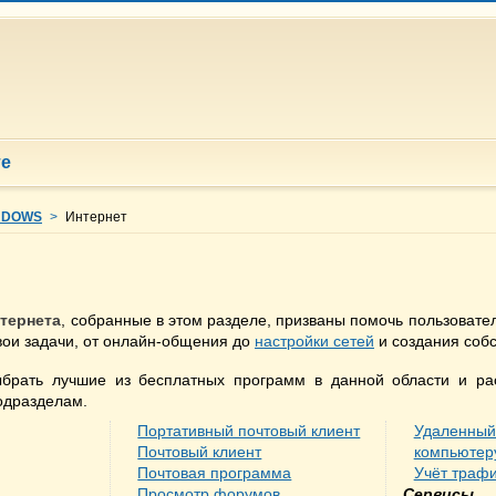
те
NDOWS
>
Интернет
тернета
, собранные в этом разделе, призваны помочь пользовате
вои задачи, от онлайн-общения до
настройки сетей
и создания собс
брать лучшие из бесплатных программ в данной области и ра
одразделам.
Портативный почтовый клиент
Удаленный 
Почтовый клиент
компьютер
Почтовая программа
Учёт траф
Просмотр форумов
Сервисы