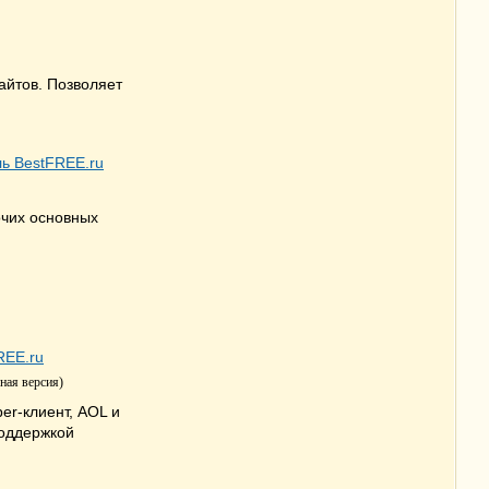
айтов. Позволяет
очих основных
ная версия)
er-клиент, AOL и
поддержкой