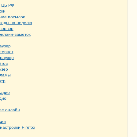
т ЦБ РФ
ски
ние посылок
огоды на неделю
сервер
онлайн-заметок
аузер
тернет
браузер
йтов
узер
кламы
зер
радио
дио
ие онлайн
сии
настройки Firefox