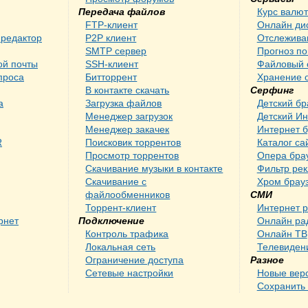
Передача файлов
Курс валю
FTP-клиент
Онлайн ди
редактор
P2P клиент
Отслежива
SMTP сервер
Прогноз п
ой почты
SSH-клиент
Файловый 
проса
Битторрент
Хранение 
В контакте скачать
Серфинг
а
Загрузка файлов
Детский бр
Менеджер загрузок
Детский Ин
Менеджер закачек
Интернет 
R
Поисковик торрентов
Каталог са
Просмотр торрентов
Опера бра
Скачивание музыки в контакте
Фильтр ре
Скачивание с
Хром брау
файлообменников
СМИ
Торрент-клиент
Интернет 
рнет
Подключение
Онлайн ра
Контроль трафика
Онлайн ТВ
Локальная сеть
Телевиден
Ограничение доступа
Разное
Сетевые настройки
Новые вер
Сохранить 