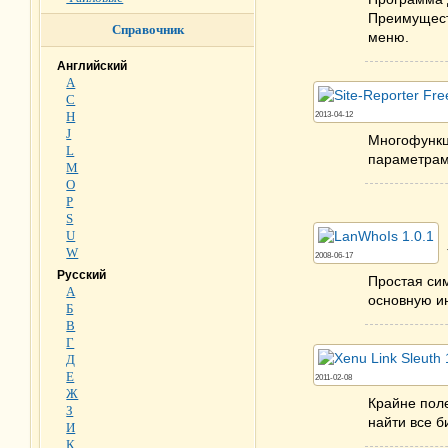
Преимущест
Справочник
меню.
Английский
A
C
H
2013-04-12
J
Многофункц
L
параметрам 
M
O
P
S
U
W
2008-06-17
Русский
Простая си
А
основную и
Б
В
Г
Д
Е
2011-02-08
Ж
Крайне поле
З
найти все б
И
К