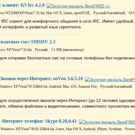
 клиент: KVIrc 4.2.0
ws NT/2000/XP/Vista/7 32-bit, Mac OS X, Linux, openSUSE,
Русский/Английский,
19.3
 IRC клиент для комфортного общения в сети IRC. Имеет удобный,
 интерфейс и развитый язык скриптинга.
сплатные смс: SMSDV 2.3
ws XP/Vista/7 32-bit,
Русский,
3.1 МБ (инсталлятор)
для отправки бесплатных смс на сотовые телефоны без подключе
Звонки через Интернет: ooVoo 3.6.5.10
Windows XP/Vista/7/8 32&64-bit, Android, Mac, iOS, Amazon Fire,
Русский/Английский,
для осуществления звонков через Интернет (до 12 человек одновр
чате, обмена файлами и видеописьмами, совместного просмотра ви
Интернет-телефон: Skype 8.28.0.41
Windows XP/Vista/7/8/10 32&64-bit, Linux, Mac OS X, Android, iPhone, Symbian,
Русск