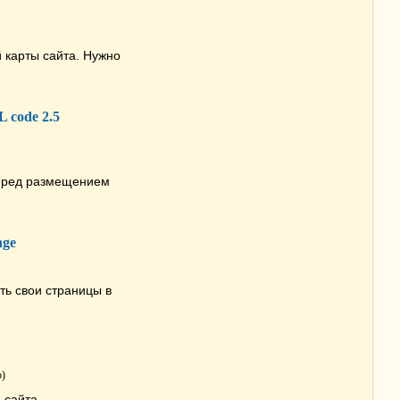
 карты сайта. Нужно
 code 2.5
перед размещением
nge
ть свои страницы в
р)
 сайта.