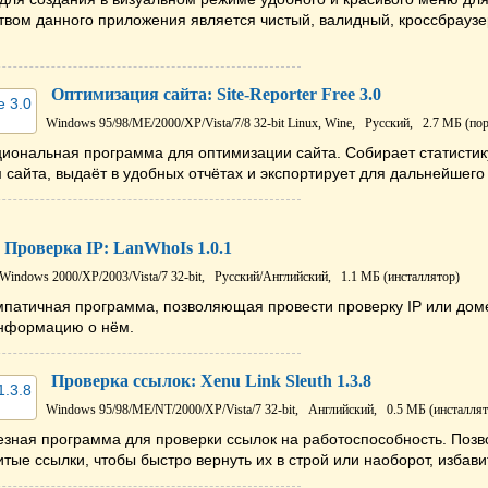
вом данного приложения является чистый, валидный, кроссбраузе
Оптимизация сайта: Site-Reporter Free 3.0
Windows 95/98/ME/2000/XP/Vista/7/8 32-bit
Linux, Wine,
Русский,
2.7 МБ (пор
иональная программа для оптимизации сайта. Собирает статистик
сайта, выдаёт в удобных отчётах и экспортирует для дальнейшег
Проверка IP: LanWhoIs 1.0.1
Windows 2000/XP/2003/Vista/7 32-bit,
Русский/Английский,
1.1 МБ (инсталлятор)
мпатичная программа, позволяющая провести проверку IP или доме
нформацию о нём.
Проверка ссылок: Xenu Link Sleuth 1.3.8
Windows 95/98/ME/NT/2000/XP/Vista/7 32-bit,
Английский,
0.5 МБ (инсталлят
зная программа для проверки ссылок на работоспособность. Позво
итые ссылки, чтобы быстро вернуть их в строй или наоборот, избави