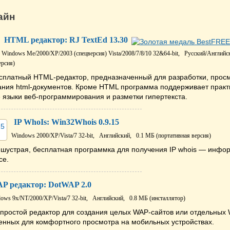
айн
HTML редактор: RJ TextEd 13.30
Windows Me/2000/XP/2003 (спецверсия) Vista/2008/7/8/10 32&64-bit,
Русский/Английс
ерсия)
платный HTML-редактор, предназначенный для разработки, просм
ания html-документов. Кроме HTML программа поддерживает практ
 языки веб-программирования и разметки гипертекста.
IP WhoIs: Win32Whois 0.9.15
Windows 2000/XP/Vista/7 32-bit,
Английский,
0.1 МБ (портативная версия)
 шустрая, бесплатная программка для получения IP whois — инфо
се.
P редактор: DotWAP 2.0
ows 9x/NT/2000/XP/Vista/7 32-bit,
Английский,
0.8 МБ (инсталлятор)
простой редактор для создания целых WAP-сайтов или отдельных
енных для комфортного просмотра на мобильных устройствах.