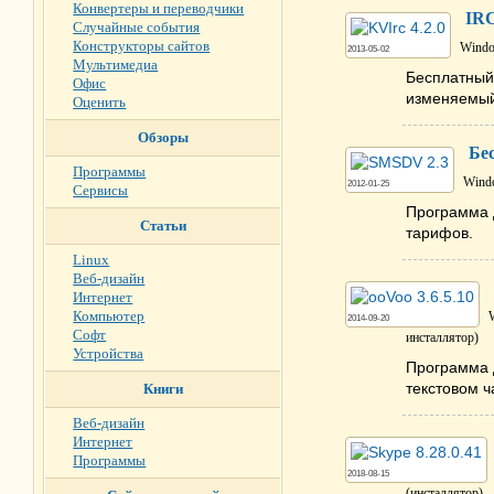
Конвертеры и переводчики
IRC
Случайные события
Конструкторы сайтов
Windo
2013-05-02
Мультимедиа
Бесплатный
Офис
изменяемый
Оценить
Обзоры
Бе
Программы
Windo
2012-01-25
Сервисы
Программа 
Статьи
тарифов.
Linux
Веб-дизайн
Интернет
Компьютер
2014-09-20
Софт
инсталлятор)
Устройства
Программа 
текстовом 
Книги
Веб-дизайн
Интернет
Программы
2018-08-15
(инсталлятор)