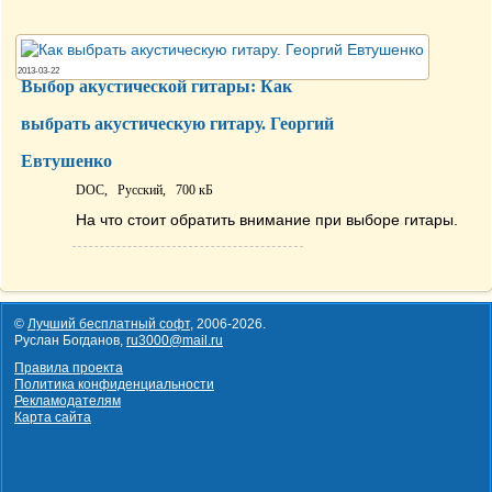
2013-03-22
Выбор акустической гитары: Как
выбрать акустическую гитару. Георгий
Евтушенко
DOC,
Русский,
700 кБ
На что стоит обратить внимание при выборе гитары.
©
Лучший бесплатный софт
,
2006-2026
.
Руслан Богданов,
ru3000@mail.ru
Правила проекта
Политика конфиденциальности
Рекламодателям
Карта сайта