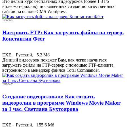
Это целый курс бесплатных видеоуроков (более 1.3 Гб
видеоматериалов), посвящённых созданию качественных
сайтов на основе CMS Wordpress.
2008-09-24
Настроить FTP: Как загрузить файлы на сервер.
Константин Фёст
EXE,
Русский,
5.2 Мб
Данный видеоурок покажет Вам, как легко научиться
загружать файлы на FTP-сервер с помощью FTP-клиента,
встроенного в менеджер файлов Total Commander.
2012-04-05
Создание видеороликов: Как создать
видеоролик в программе Windows Movie Maker
за 1 час. Светлана Бухтоярова
EXE,
Русский,
155.6 Мб