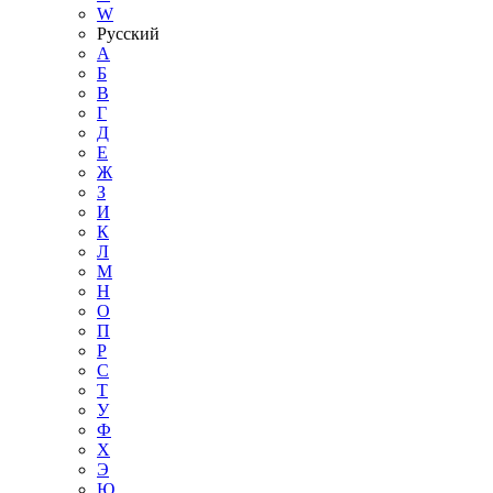
W
Русский
А
Б
В
Г
Д
Е
Ж
З
И
К
Л
М
Н
О
П
Р
С
Т
У
Ф
Х
Э
Ю