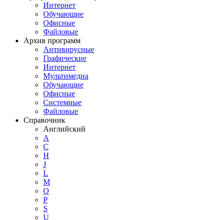
Интернет
Обучающие
Офисные
Файловые
Архив программ
Антивирусные
Графические
Интернет
Мультимедиа
Обучающие
Офисные
Системные
Файловые
Справочник
Английский
A
C
H
J
L
M
O
P
S
U